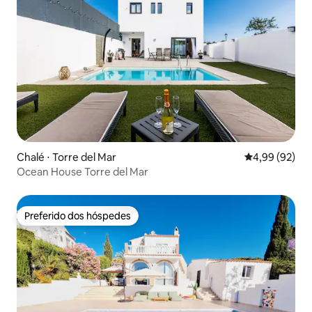
Chalé ⋅ Torre del Mar
4,99 de uma a
4,99 (92)
Ocean House Torre del Mar
Preferido dos hóspedes
Preferido dos hóspedes