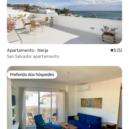
Apartamento ⋅ Nerja
5 de uma 
5 (5)
San Salvador apartamento
Preferido dos hóspedes
Preferido dos hóspedes