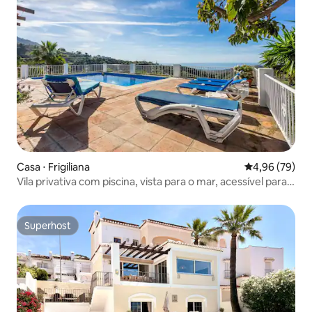
Casa ⋅ Frigiliana
4,96 de uma a
4,96 (79)
Vila privativa com piscina, vista para o mar, acessível para
cadeiras de rodas
Superhost
Superhost