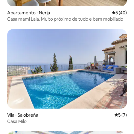
Apartamento ⋅ Nerja
5 de uma a
5 (40)
Casa mami Lala. Muito próximo de tudo e bem mobiliado
Vila ⋅ Salobreña
5 de uma 
5 (7)
Casa Milo