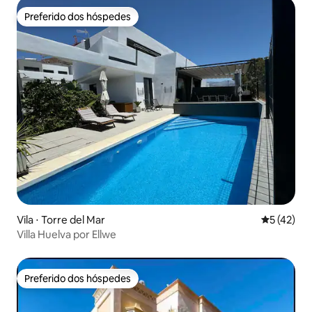
Preferido dos hóspedes
Preferido dos hóspedes
Vila ⋅ Torre del Mar
5 de uma a
5 (42)
Villa Huelva por Ellwe
Preferido dos hóspedes
Preferido dos hóspedes