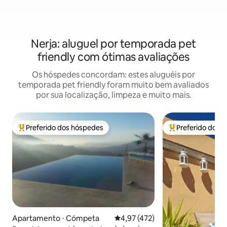
Nerja: aluguel por temporada pet
friendly com ótimas avaliações
Os hóspedes concordam: estes aluguéis por
temporada pet friendly foram muito bem avaliados
por sua localização, limpeza e muito mais.
Preferido dos hóspedes
Preferido dos 
Entre os melhores preferidos dos hóspedes
Entre os melhore
Apartamento ⋅ Cómpeta
4,97 de uma avaliação média de 
4,97 (472)