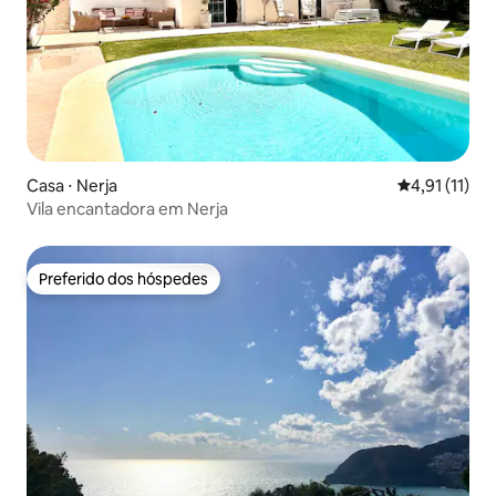
Casa ⋅ Nerja
4,91 de uma a
4,91 (11)
Vila encantadora em Nerja
Preferido dos hóspedes
Preferido dos hóspedes