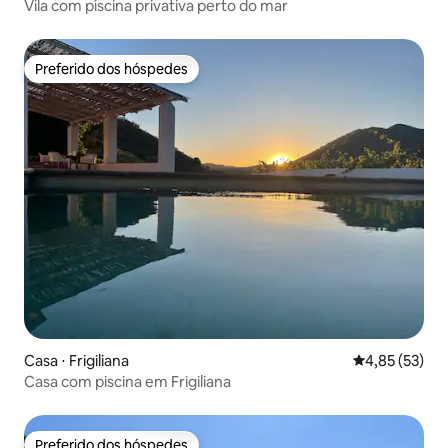
Vila com piscina privativa perto do mar
Preferido dos hóspedes
Preferido dos hóspedes
Casa ⋅ Frigiliana
4,85 de uma a
4,85 (53)
Casa com piscina em Frigiliana
Preferido dos hóspedes