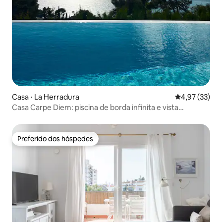
Casa ⋅ La Herradura
4,97 de uma a
4,97 (33)
Casa Carpe Diem: piscina de borda infinita e vista
deslumbrante
Preferido dos hóspedes
Preferido dos hóspedes