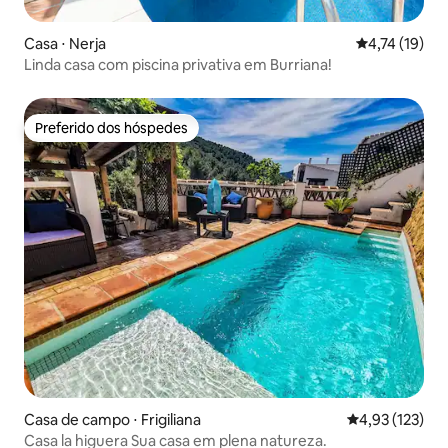
Casa ⋅ Nerja
4,74 de uma a
4,74 (19)
Linda casa com piscina privativa em Burriana!
Preferido dos hóspedes
Preferido dos hóspedes
Casa de campo ⋅ Frigiliana
4,93 de uma av
4,93 (123)
Casa la higuera Sua casa em plena natureza.