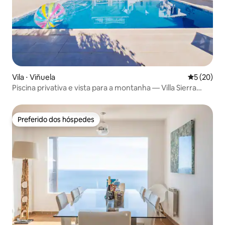
Vila ⋅ Viñuela
5 de uma a
5 (20)
Piscina privativa e vista para a montanha — Villa Sierra
Vista
Preferido dos hóspedes
Preferido dos hóspedes