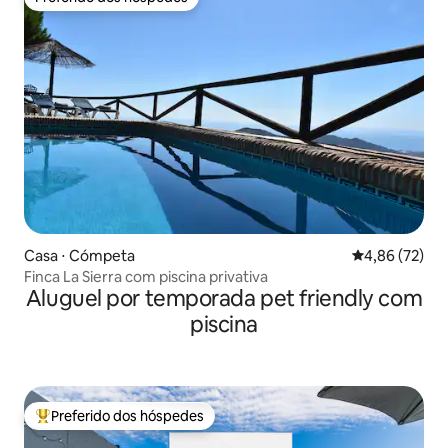
Preferido dos hóspedes
Casa ⋅ Cómpeta
4,86 de uma a
4,86 (72)
Finca La Sierra com piscina privativa
Aluguel por temporada pet friendly com
piscina
Preferido dos hóspedes
Entre os melhores preferidos dos hóspedes