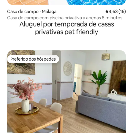
Casa de campo ⋅ Málaga
4,63 de uma a
4,63 (16)
Casa de campo com piscina privativa a apenas 8 minutos
Aluguel por temporada de casas
de Nerja
privativas pet friendly
Preferido dos hóspedes
Preferido dos hóspedes