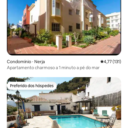
Condomínio ⋅ Nerja
4,77 de uma av
4,77 (131)
Apartamento charmoso a 1 minuto a pé do mar
Preferido dos hóspedes
Preferido dos hóspedes