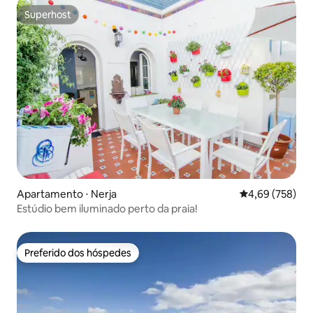
Superhost
Superhost
Apartamento ⋅ Nerja
4,69 de uma ava
4,69 (758)
Estúdio bem iluminado perto da praia!
Preferido dos hóspedes
Preferido dos hóspedes