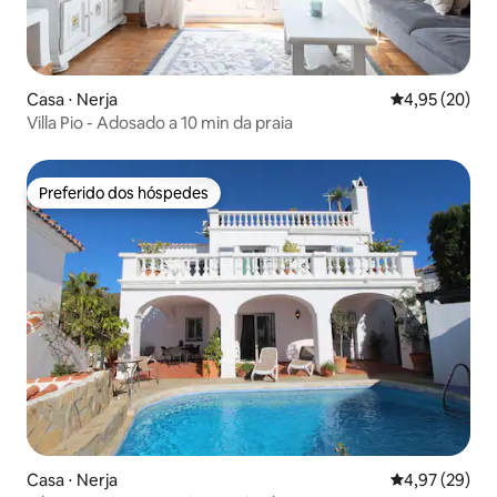
Casa ⋅ Nerja
4,95 de uma a
4,95 (20)
Villa Pio - Adosado a 10 min da praia
Preferido dos hóspedes
Preferido dos hóspedes
Casa ⋅ Nerja
4,97 de uma a
4,97 (29)