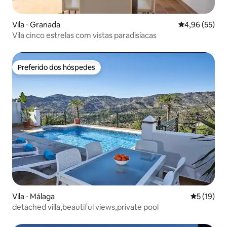
Vila ⋅ Granada
4,96 de uma a
4,96 (55)
Vila cinco estrelas com vistas paradisíacas
Preferido dos hóspedes
Preferido dos hóspedes
Vila ⋅ Málaga
5 de uma a
5 (19)
detached villa,beautiful views,private pool