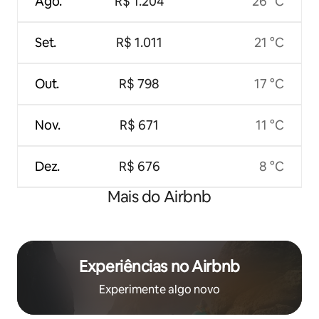
Ago.
R$ 1.204
26 °C
Set.
R$ 1.011
21 °C
Out.
R$ 798
17 °C
Nov.
R$ 671
11 °C
Dez.
R$ 676
8 °C
Mais do Airbnb
Experiências no Airbnb
Experimente algo novo