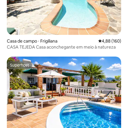
Casa de campo ⋅ Frigiliana
4,88 de uma av
4,88 (160)
CASA TEJEDA Casa aconchegante em meio à natureza
Superhost
Superhost