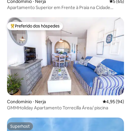
Condomínio ⋅ Nerja
5 de uma a
5 (65)
Apartamento Superior em Frente à Praia na Cidade
Antiga
Preferido dos hóspedes
Entre os melhores preferidos dos hóspedes
Condomínio ⋅ Nerja
4,95 de uma a
4,95 (94)
GMMHoliday Apartamento Torrecilla Área/ piscina
Superhost
Superhost