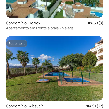
Condomínio ⋅ Torrox
4,63 de uma 
4,63 (8)
Apartamento em frente à praia • Málaga
Superhost
Superhost
Condomínio ⋅ Alcaucín
4,91 de uma a
4,91 (22)