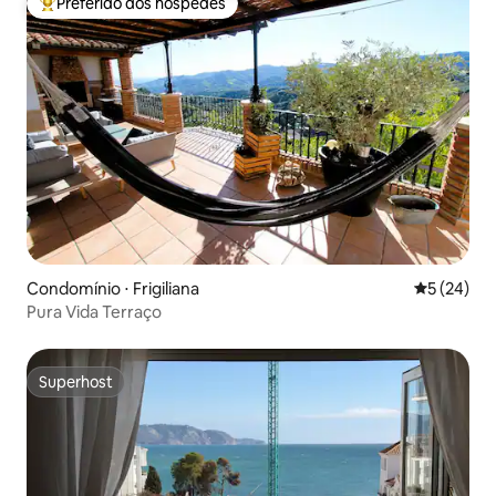
Preferido dos hóspedes
Entre os melhores preferidos dos hóspedes
Condomínio ⋅ Frigiliana
5 de uma a
5 (24)
Pura Vida Terraço
Superhost
Superhost