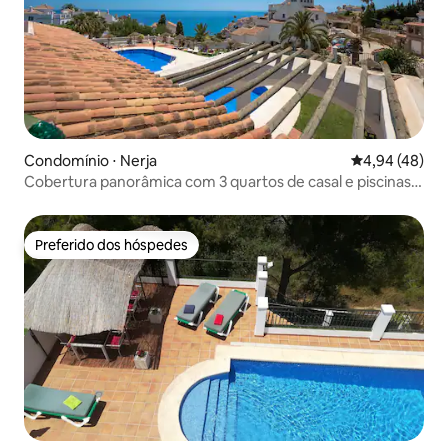
Condomínio ⋅ Nerja
4,94 de uma a
4,94 (48)
Cobertura panorâmica com 3 quartos de casal e piscinas
compartilhadas
Preferido dos hóspedes
Preferido dos hóspedes