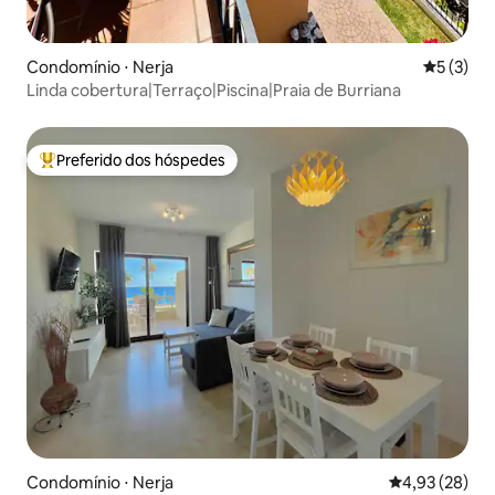
Condomínio ⋅ Nerja
5 de uma 
5 (3)
Linda cobertura|Terraço|Piscina|Praia de Burriana
Preferido dos hóspedes
Entre os melhores preferidos dos hóspedes
Condomínio ⋅ Nerja
4,93 de uma a
4,93 (28)