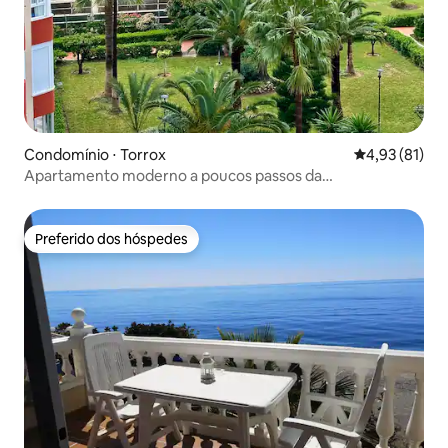
Condomínio ⋅ Torrox
4,93 de uma a
4,93 (81)
Apartamento moderno a poucos passos da
praia*Promoção de inverno*
Preferido dos hóspedes
Preferido dos hóspedes