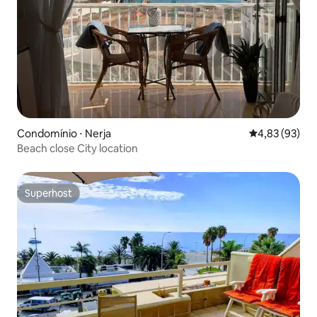
Condomínio ⋅ Nerja
4,83 de uma a
4,83 (93)
Beach close City location
Superhost
Superhost