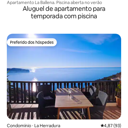
Apartamento La Ballena. Piscina aberta no verão
Aluguel de apartamento para
temporada com piscina
Preferido dos hóspedes
Preferido dos hóspedes
Condomínio ⋅ La Herradura
4,87 de uma a
4,87 (93)