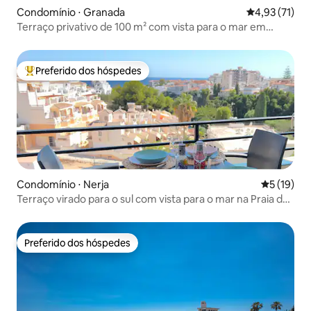
Condomínio ⋅ Granada
4,93 de uma a
4,93 (71)
Terraço privativo de 100 m² com vista para o mar em
Almuñécar
Preferido dos hóspedes
Entre os melhores preferidos dos hóspedes
Condomínio ⋅ Nerja
5 de uma a
5 (19)
Terraço virado para o sul com vista para o mar na Praia de
Burriana, com estacionamento
Preferido dos hóspedes
Preferido dos hóspedes