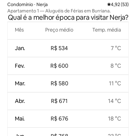
Condomínio ⋅ Nerja
4,92 de uma a
4,92 (53)
Apartamento 1 — Aluguéis de Férias em Burriana.
Qual é a melhor época para visitar Nerja?
Mês
Preço médio
Temp. média
Jan.
R$ 534
7 °C
Fev.
R$ 600
8 °C
Mar.
R$ 580
11 °C
Abr.
R$ 671
14 °C
Mai.
R$ 676
18 °C