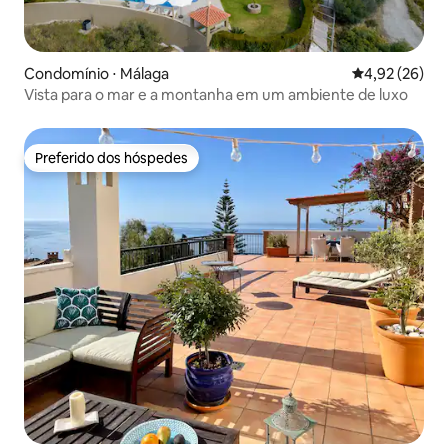
Condomínio ⋅ Málaga
4,92 de uma a
4,92 (26)
Vista para o mar e a montanha em um ambiente de luxo
Preferido dos hóspedes
Preferido dos hóspedes