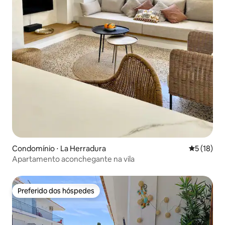
Condomínio ⋅ La Herradura
5 de uma a
5 (18)
Apartamento aconchegante na vila
Preferido dos hóspedes
Preferido dos hóspedes