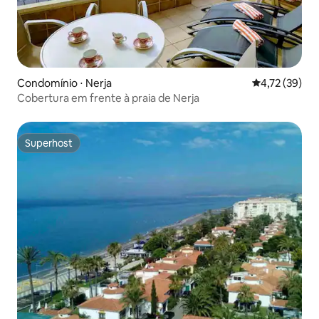
Condomínio ⋅ Nerja
4,72 de uma a
4,72 (39)
Cobertura em frente à praia de Nerja
Superhost
Superhost