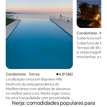
Condomínio ⋅ Nerj
Cobertura na Plaz
Cobertura de luxo
Terraço de 46 m² c
e vistas magníficas
montanhas, a vara
de España. Um se
cerca de 19 m ² est
sala de estar e do
Condomínio ⋅ Torrox
4,91 de uma avaliação média de
4,91 (66)
a Plaza de España.
Localização única em Bayview Hills
menor do segundo
para o mar e as montanha
Desfrute da vista panorâmica do
iluminada e fresc
Mediterrâneo com abelhas de alavanca
sala de estar, 2 qu
no melhor para o sul. Neste lugar único,
200 metros de dua
há uma tranquilidade com proximidade
Nerja: comodidades populares para
de Nerja. Estaci
ao centro da cidade de Nerja e Torrox. O
diretamente sob 
apartamento é composto por dois