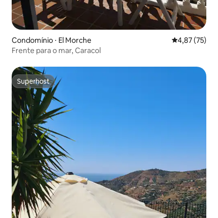
Condomínio ⋅ El Morche
4,87 de uma a
4,87 (75)
Frente para o mar, Caracol
Superhost
Superhost