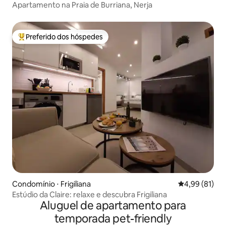
Apartamento na Praia de Burriana, Nerja
Preferido dos hóspedes
Entre os melhores preferidos dos hóspedes
Condomínio ⋅ Frigiliana
4,99 de uma a
4,99 (81)
Estúdio da Claire: relaxe e descubra Frigiliana
Aluguel de apartamento para
temporada pet-friendly