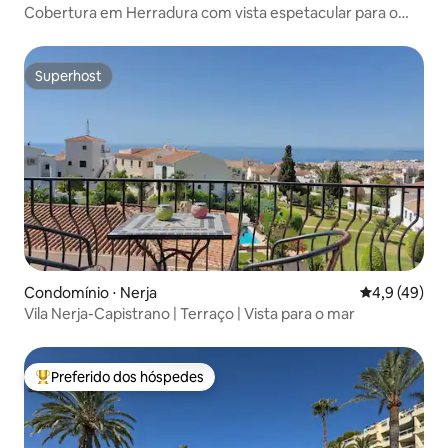
Cobertura em Herradura com vista espetacular para o
mar
Superhost
Superhost
Condomínio ⋅ Nerja
4,9 de uma a
4,9 (49)
Vila Nerja-Capistrano | Terraço | Vista para o mar
Preferido dos hóspedes
Entre os melhores preferidos dos hóspedes