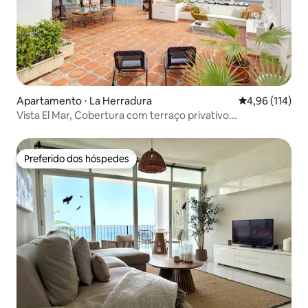
Apartamento ⋅ La Herradura
4,96 de uma av
4,96 (114)
Vista El Mar, Cobertura com terraço privativo...
Preferido dos hóspedes
Preferido dos hóspedes