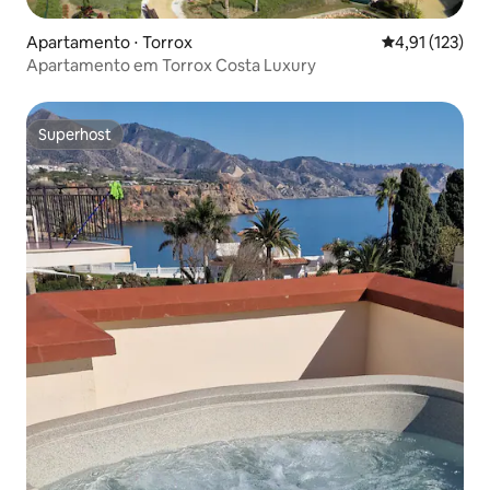
Apartamento ⋅ Torrox
4,91 de uma av
4,91 (123)
Apartamento em Torrox Costa Luxury
Superhost
Superhost