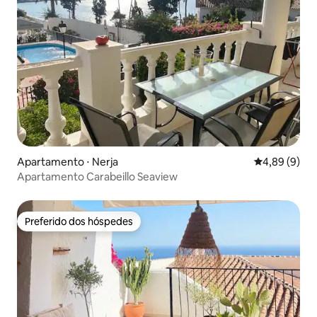
Apartamento ⋅ Nerja
4,89 de uma 
4,89 (9)
Apartamento Carabeillo Seaview
Preferido dos hóspedes
Preferido dos hóspedes