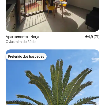
Apartamento ⋅ Nerja
4,9 de uma a
4,9 (71)
O Jasmim do Pátio
Preferido dos hóspedes
Preferido dos hóspedes