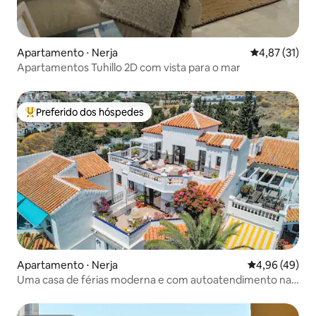
Apartamento ⋅ Nerja
4,87 de uma a
4,87 (31)
Apartamentos Tuhillo 2D com vista para o mar
Preferido dos hóspedes
Entre os melhores preferidos dos hóspedes
Apartamento ⋅ Nerja
4,96 de uma a
4,96 (49)
Uma casa de férias moderna e com autoatendimento na
praia em Nerja