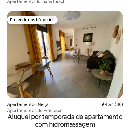
Apartamento Burriana Beach
Preferido dos hóspedes
Preferido dos hóspedes
Apartamento ⋅ Nerja
4,94 de uma av
4,94 (86)
Apartamentos do Francisco
Aluguel por temporada de apartamento
com hidromassagem