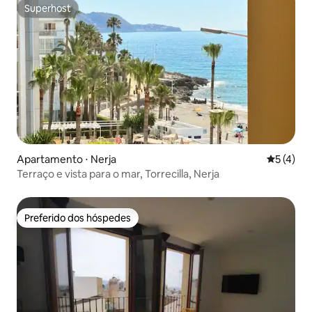
Superhost
Superhost
Apartamento ⋅ Nerja
5 de uma 
5 (4)
Terraço e vista para o mar, Torrecilla, Nerja
Preferido dos hóspedes
Preferido dos hóspedes