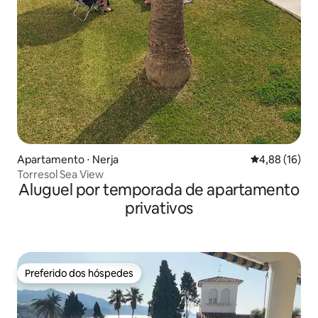
Apartamento ⋅ Nerja
4,88 de uma a
4,88 (16)
Torresol Sea View
Aluguel por temporada de apartamento
privativos
Preferido dos hóspedes
Preferido dos hóspedes