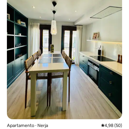
Apartamento ⋅ Nerja
4,98 de uma a
4,98 (50)