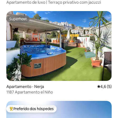
Apartamento de luxo | Terraço privativo com jacuzzi
Superhost
Superhost
Apartamento ⋅ Nerja
4,6 de uma 
4,6 (5)
1187 Apartamento el Niño
Preferido dos hóspedes
Entre os melhores preferidos dos hóspedes