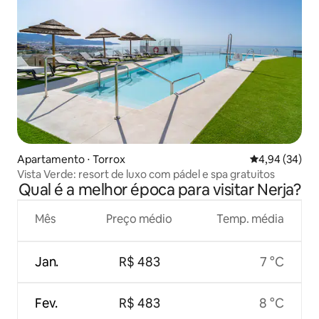
Apartamento ⋅ Torrox
4,94 de uma a
4,94 (34)
Vista Verde: resort de luxo com pádel e spa gratuitos
Qual é a melhor época para visitar Nerja?
Mês
Preço médio
Temp. média
Jan.
R$ 483
7 °C
Fev.
R$ 483
8 °C