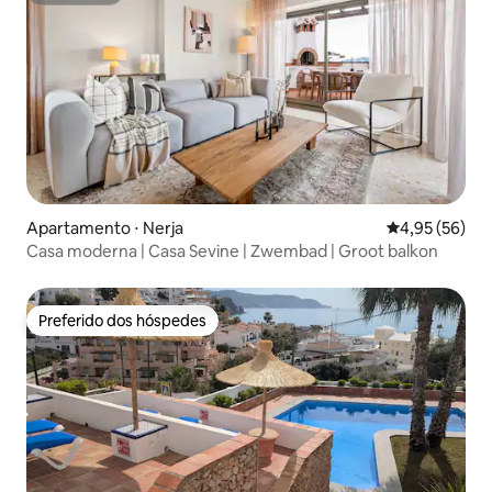
Apartamento ⋅ Nerja
4,95 de uma a
4,95 (56)
Casa moderna | Casa Sevine | Zwembad | Groot balkon
Preferido dos hóspedes
Preferido dos hóspedes