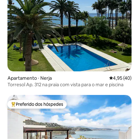
Apartamento ⋅ Nerja
4,95 de uma a
4,95 (40)
Torresol Ap. 312 na praia com vista para o mar e piscina
Preferido dos hóspedes
Entre os melhores preferidos dos hóspedes