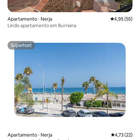
Apartamento ⋅ Nerja
4,95 de uma a
4,95 (55)
Lindo apartamento em Burriana
Superhost
Superhost
Apartamento ⋅ Nerja
4,73 de uma a
4,73 (22)