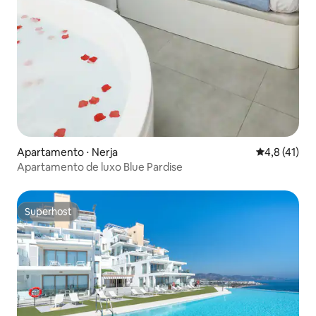
Apartamento ⋅ Nerja
4,8 de uma a
4,8 (41)
Apartamento de luxo Blue Pardise
Superhost
Superhost