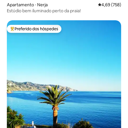
Apartamento ⋅ Nerja
4,69 de uma ava
4,69 (758)
Estúdio bem iluminado perto da praia!
Preferido dos hóspedes
Entre os melhores preferidos dos hóspedes