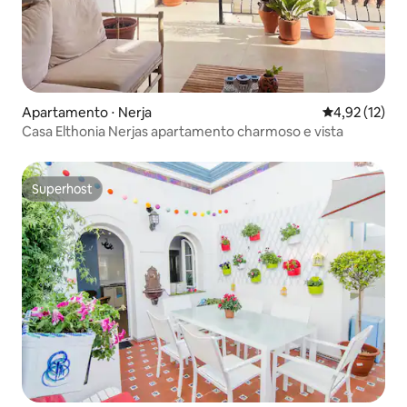
Apartamento ⋅ Nerja
4,92 de uma a
4,92 (12)
Casa Elthonia Nerjas apartamento charmoso e vista
Superhost
Superhost