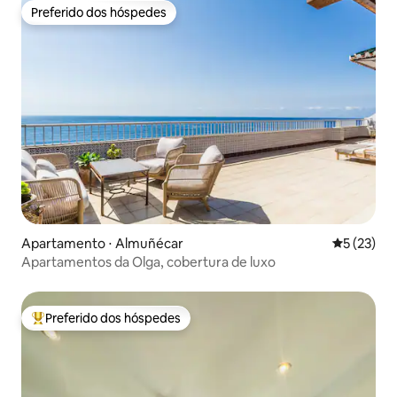
Preferido dos hóspedes
Preferido dos hóspedes
Apartamento ⋅ Almuñécar
5 de uma a
5 (23)
Apartamentos da Olga, cobertura de luxo
Preferido dos hóspedes
Entre os melhores preferidos dos hóspedes