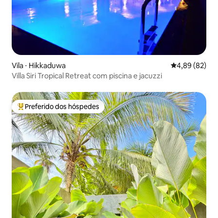
Vila ⋅ Hikkaduwa
4,89 de uma a
4,89 (82)
Villa Siri Tropical Retreat com piscina e jacuzzi
Preferido dos hóspedes
Entre os melhores preferidos dos hóspedes