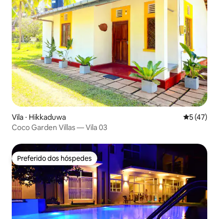
Vila ⋅ Hikkaduwa
5 de uma a
5 (47)
Coco Garden Villas — Vila 03
Preferido dos hóspedes
Preferido dos hóspedes