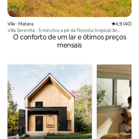
Vila ⋅ Matara
4,9 de uma a
4,9 (40)
Villa Serenità - 5 minutos a pé da floresta tropical de
O conforto de um lar e ótimos preços
Sinharaja
mensais