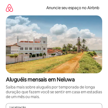
Pular
para
Anuncie seu espaço no Airbnb
o
conteúdo
Aluguéis mensais em Neluwa
Saiba mais sobre aluguéis por temporada de longa
duração que fazem você se sentir em casa em estadias
de um mês ou mais.
Localização