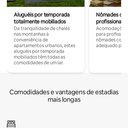
Aluguéis por temporada
Nômades digit
totalmente mobiliados
profissionais 
Da tranquilidade de chalés
Acomodações c
nas montanhas à
para profission
conveniência de
nômades com W
apartamentos urbanos, estes
adequado para 
aluguéis por temporada
mobiliados têm todas as
comodidades de um lar.
Comodidades e vantagens de estadias
mais longas