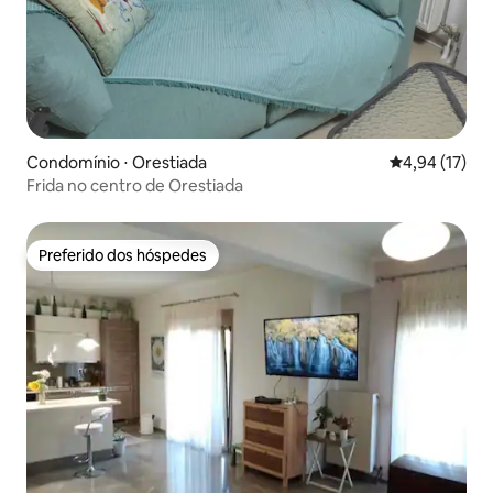
Condomínio ⋅ Orestiada
4,94 de uma a
4,94 (17)
Frida no centro de Orestiada
Preferido dos hóspedes
Preferido dos hóspedes