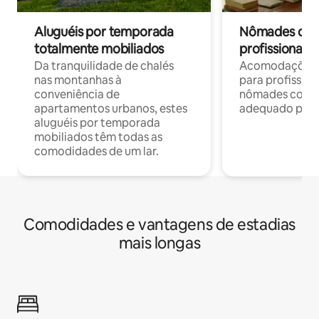
Aluguéis por temporada
Nômades digit
totalmente mobiliados
profissionais 
Da tranquilidade de chalés
Acomodações c
nas montanhas à
para profission
conveniência de
nômades com W
apartamentos urbanos, estes
adequado para 
aluguéis por temporada
mobiliados têm todas as
comodidades de um lar.
Comodidades e vantagens de estadias
mais longas