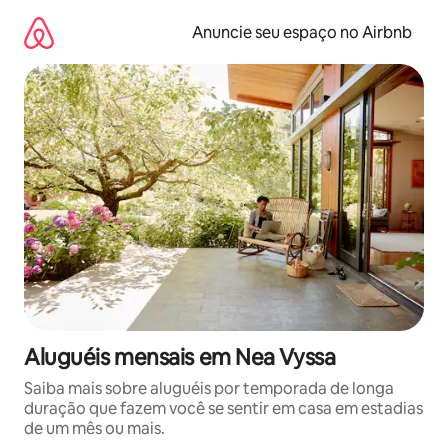
Pular
para
Anuncie seu espaço no Airbnb
o
conteúdo
Aluguéis mensais em Nea Vyssa
Saiba mais sobre aluguéis por temporada de longa
duração que fazem você se sentir em casa em estadias
de um mês ou mais.