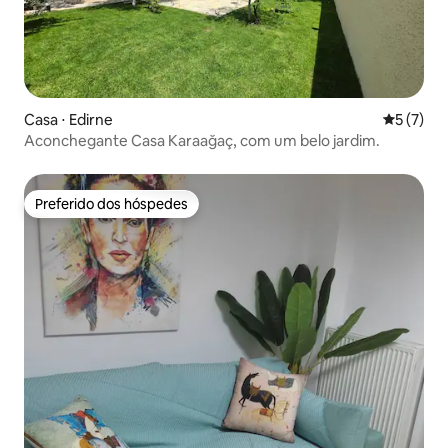
Casa ⋅ Edirne
5 de uma 
5 (7)
Aconchegante Casa Karaağaç, com um belo jardim.
Preferido dos hóspedes
Preferido dos hóspedes