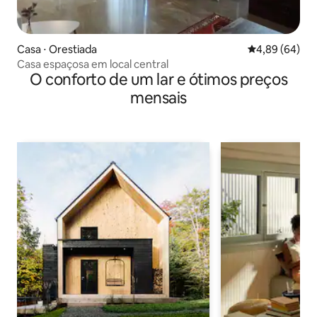
Casa ⋅ Orestiada
4,89 de uma av
4,89 (64)
Casa espaçosa em local central
O conforto de um lar e ótimos preços
mensais