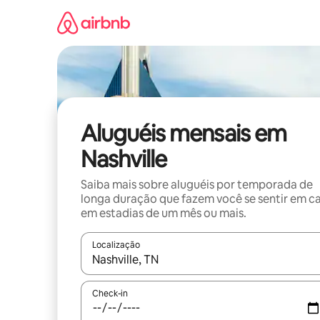
Pular
para
o
conteúdo
Aluguéis mensais em
Nashville
Saiba mais sobre aluguéis por temporada de
longa duração que fazem você se sentir em c
em estadias de um mês ou mais.
Localização
Quando os resultados estiverem disponíveis, expl
Check-in