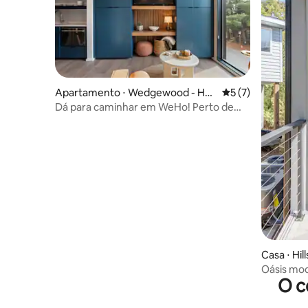
Apartamento ⋅ Wedgewood - Ho
5 de uma avaliação
5 (7)
uston
Dá para caminhar em WeHo! Perto de
Vandy e Belmont
Casa ⋅ Hi
Oásis mod
O c
dias em 