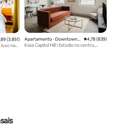
Apartamento ⋅ Downtown
4,78 de uma avaliação 
4,78 (839)
9 de uma avaliação média de 5, 3.851 avaliações
,89 (3.851)
Nashville
Kasa Capitol Hill | Estúdio no centro,
 luxo na
caminhada na Broadway
ções
sais