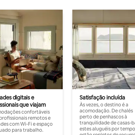
des digitais e
Satisfação incluída
ssionais que viajam
Às vezes, o destino é a
acomodação. De chalés
odações confortáveis
perto de penhascos à
profissionais remotos e
tranquilidade de casas-b
des com Wi-Fi e espaço
estes aluguéis por temp
ado para trabalho.
estão repletos de recurs