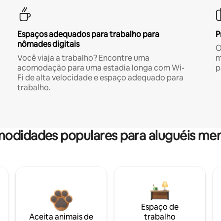
Espaços adequados para trabalho para
P
nômades digitais
O
Você viaja a trabalho? Encontre uma
m
acomodação para uma estadia longa com Wi-
p
Fi de alta velocidade e espaço adequado para
trabalho.
odidades populares para aluguéis men
Espaço de
Aceita animais de
trabalho