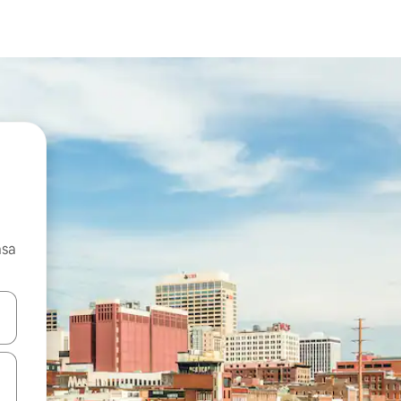
asa
ore-os usando as seta para cima e para baixo do teclado ou tocando e