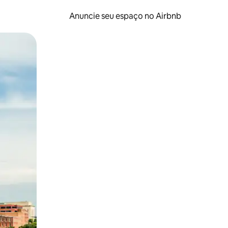
Anuncie seu espaço no Airbnb
 deslizando o dedo na tela.