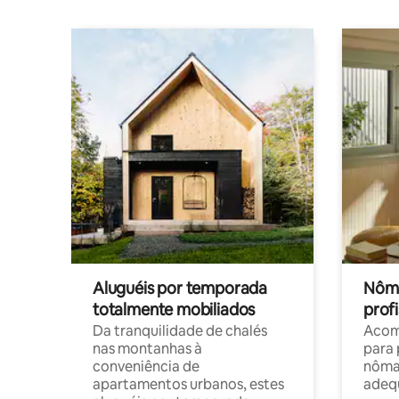
Aluguéis por temporada
Nôma
totalmente mobiliados
profi
Da tranquilidade de chalés
Acom
nas montanhas à
para 
conveniência de
nôma
apartamentos urbanos, estes
adequ