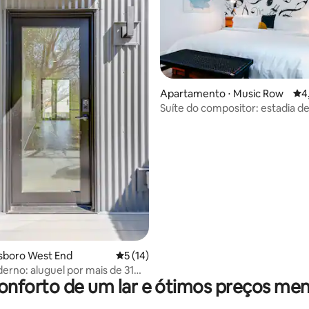
 média de 5, 7 avaliações
Apartamento ⋅ Music Row
4,8
4
Suíte do compositor: estadia de
Music Row!
llsboro West End
5 de uma avaliação média de 5, 14 avalia
5 (14)
erno: aluguel por mais de 31
onforto de um lar e ótimos preços men
West End/Vandy