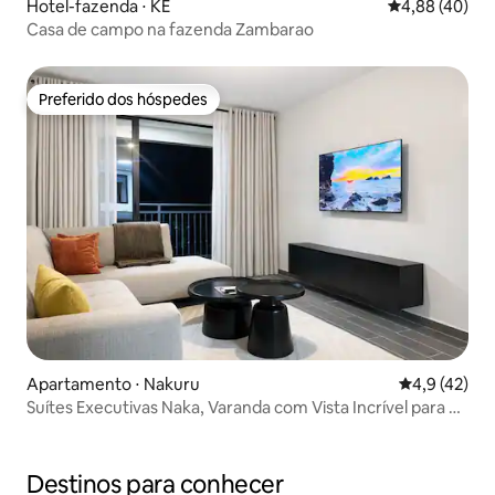
Hotel-fazenda ⋅ KE
4,88 de uma a
4,88 (40)
Casa de campo na fazenda Zambarao
Preferido dos hóspedes
Preferido dos hóspedes
Apartamento ⋅ Nakuru
4,9 de uma a
4,9 (42)
Suítes Executivas Naka, Varanda com Vista Incrível para o
Lago
Destinos para conhecer