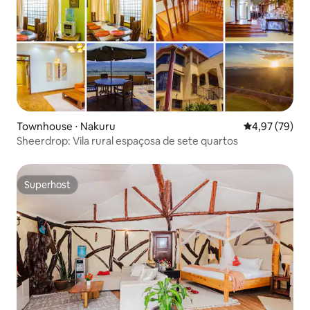
Townhouse ⋅ Nakuru
4,97 de uma a
4,97 (79)
Sheerdrop: Vila rural espaçosa de sete quartos
Superhost
Superhost