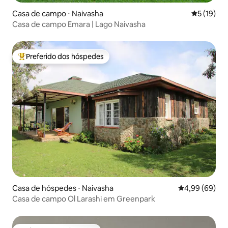
Casa de campo ⋅ Naivasha
5 de uma a
5 (19)
Casa de campo Emara | Lago Naivasha
Preferido dos hóspedes
Entre os melhores preferidos dos hóspedes
Casa de hóspedes ⋅ Naivasha
4,99 de uma av
4,99 (69)
Casa de campo Ol Larashi em Greenpark