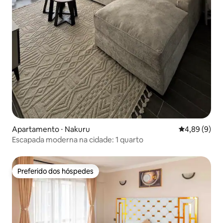
Apartamento ⋅ Nakuru
4,89 de uma 
4,89 (9)
Escapada moderna na cidade: 1 quarto
Preferido dos hóspedes
Preferido dos hóspedes