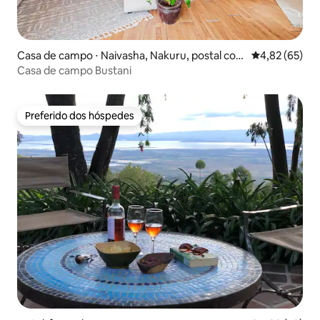
Casa de campo ⋅ Naivasha, Nakuru, postal cod
4,82 de uma a
4,82 (65)
e- 20117, Kenya
Casa de campo Bustani
Preferido dos hóspedes
Preferido dos hóspedes