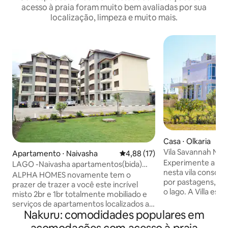
acesso à praia foram muito bem avaliadas por sua
localização, limpeza e muito mais.
Casa ⋅ Olkaria
Vila Savannah Nai
Apartamento ⋅ Naivasha
4,88 de uma avaliação média de
4,88 (17)
Road
Experimente a ver
LAGO -Naivasha apartamentos(bida)
nesta vila conscie
[FN-07]
ALPHA HOMES novamente tem o
por pastagens, mo
prazer de trazer a você este incrível
o lago. A Villa est
misto 2br e 1br totalmente mobiliado e
pastagens primiti
serviços de apartamentos localizados ao
a apenas 2 km da 
Nakuru: comodidades populares em
longo do lago Naivasha moi-south. teste
South. Este é o alu
totalmente mobiliado com acabamentos