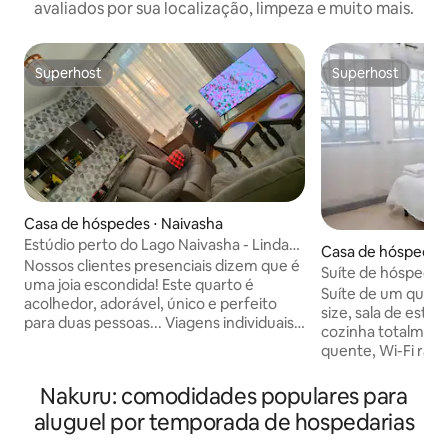
avaliados por sua localização, limpeza e muito mais.
Superhost
Superhost
Superhost
Superhost
Casa de hóspedes ⋅ Naivasha
Estúdio perto do Lago Naivasha - Linda
Casa de hóspedes
em simplicidade!
Nossos clientes presenciais dizem que é
Suíte de hóspede
uma joia escondida! Este quarto é
Suíte de um quar
acolhedor, adorável, único e perfeito
size, sala de estar
para duas pessoas... Viagens individuais?
cozinha totalment
Você vai adorar ainda mais!! A cozinha
quente, Wi-Fi ráp
compacta está equipada com todos os
gratuito no local. Localizado a apenas 2
itens básicos essenciais; a área de estar
km do centro de N
Nakuru: comodidades populares para
tem duas poltronas de balanço
Westside Mall e a
aluguel por temporada de hospedarias
reclináveis e uma mesa de trabalho. Há
Nacional do Lago 
um gramado compartilhado, acesso ao
fácil acesso a tud