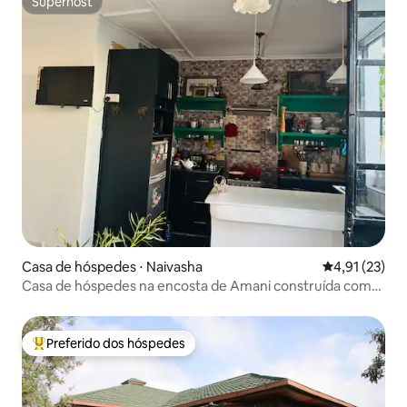
Superhost
Superhost
Casa de hóspedes ⋅ Naivasha
4,91 de uma a
4,91 (23)
Casa de hóspedes na encosta de Amani construída com
harmonia!
Preferido dos hóspedes
Entre os melhores preferidos dos hóspedes