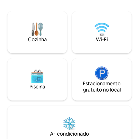
terraço para vistas panorâmicas,
oferecer! Nossa equipe amigável do
gerador de reserva e vaga de
edifício está semp
estacionamento segura. O chuveiro
ajudar sempre que
com água quente é garantido, pois a
Confira a Suíte d
casa é equipada com um sistema de
que também está d
aquecimento solar da água com sistema
reserva. Estúdios e uma unidade de 2
elétrico de reserva. Venha ficar conosco!
Cozinha
Wi-Fi
quartos também es
Estacionamento
Piscina
gratuito no local
Ar-condicionado