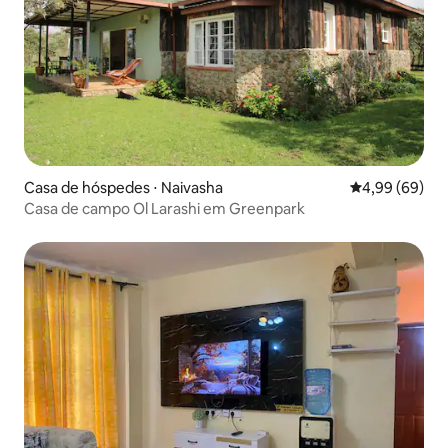
Casa de hóspedes ⋅ Naivasha
4,99 de uma av
4,99 (69)
Casa de campo Ol Larashi em Greenpark