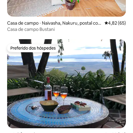
Casa de campo ⋅ Naivasha, Nakuru, postal cod
4,82 de uma a
4,82 (65)
e- 20117, Kenya
Casa de campo Bustani
Preferido dos hóspedes
Preferido dos hóspedes