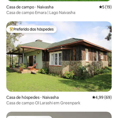
Casa de campo ⋅ Naivasha
5 de uma a
5 (19)
Casa de campo Emara | Lago Naivasha
Preferido dos hóspedes
Entre os melhores preferidos dos hóspedes
Casa de hóspedes ⋅ Naivasha
4,99 de uma av
4,99 (69)
Casa de campo Ol Larashi em Greenpark