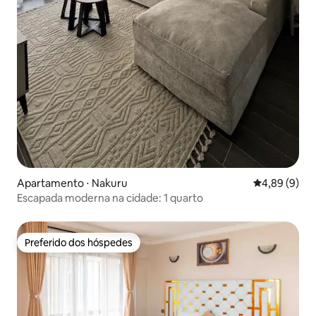
Apartamento ⋅ Nakuru
4,89 de uma 
4,89 (9)
Escapada moderna na cidade: 1 quarto
Preferido dos hóspedes
Preferido dos hóspedes