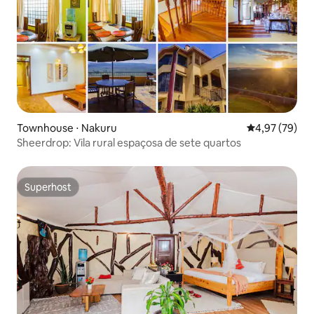
Townhouse ⋅ Nakuru
4,97 de uma a
4,97 (79)
Sheerdrop: Vila rural espaçosa de sete quartos
Superhost
Superhost