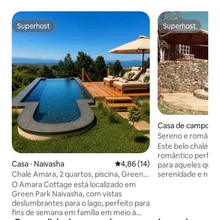
Superhost
Superhost
Superhost
Superhost
Casa de campo ⋅ N
Sereno e romântic
lago Naivasha
Este belo chalé rú
romântico perfeito,
Casa ⋅ Naivasha
4,86 de uma avaliação média de
4,86 (14)
para aqueles que 
serenidade e natu
Chalé Amara, 2 quartos, piscina, Green
de Nairóbi (30 min
Park Naivasha
O Amara Cottage está localizado em
Naivasha). Situad
Green Park Naivasha, com vistas
deslumbrante abai
deslumbrantes para o lago, perfeito para
Eburru, e situada 
fins de semana em família em meio à