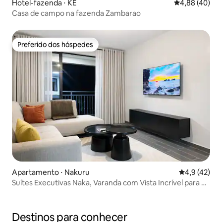
Hotel-fazenda ⋅ KE
4,88 de uma a
4,88 (40)
Casa de campo na fazenda Zambarao
Preferido dos hóspedes
Preferido dos hóspedes
Apartamento ⋅ Nakuru
4,9 de uma a
4,9 (42)
Suítes Executivas Naka, Varanda com Vista Incrível para o
Lago
Destinos para conhecer