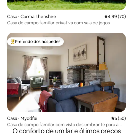
Casa ⋅ Carmarthenshire
4,99 de uma a
4,99 (70)
Casa de campo familiar privativa com sala de jogos
Preferido dos hóspedes
Entre os melhores preferidos dos hóspedes
Casa ⋅ Myddfai
5 de uma a
5 (50)
Casa de campo familiar com vista deslumbrante para a
O conforto de um lar e ótimos preços
montanha