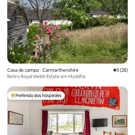
Casa de campo ⋅ Carmarthenshire
5 de uma a
5 (25)
Retiro Royal Welsh Estate em Myddfai
Preferido dos hóspedes
Entre os melhores preferidos dos hóspedes