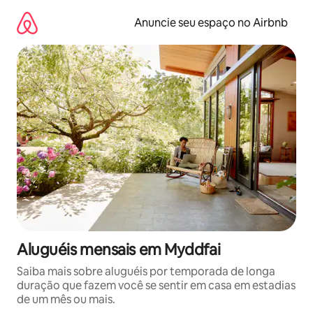
Pular
para
Anuncie seu espaço no Airbnb
o
conteúdo
Aluguéis mensais em Myddfai
Saiba mais sobre aluguéis por temporada de longa
duração que fazem você se sentir em casa em estadias
de um mês ou mais.