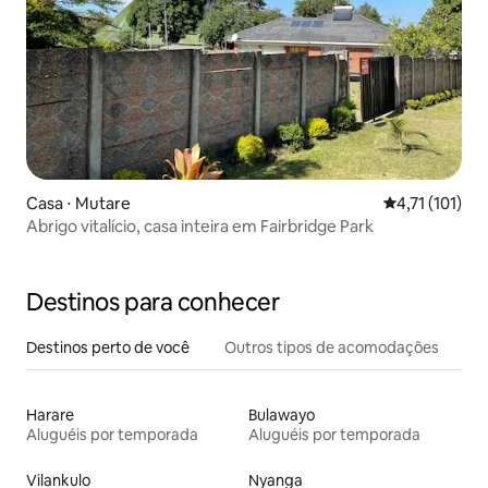
Casa ⋅ Mutare
4,71 de uma av
4,71 (101)
Abrigo vitalício, casa inteira em Fairbridge Park
Destinos para conhecer
Destinos perto de você
Outros tipos de acomodações
Harare
Bulawayo
Aluguéis por temporada
Aluguéis por temporada
Vilankulo
Nyanga