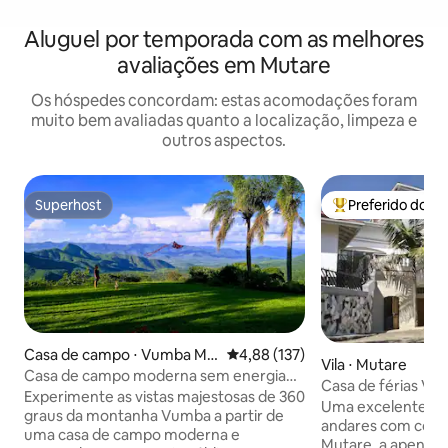
Aluguel por temporada com as melhores
avaliações em Mutare
Os hóspedes concordam: estas acomodações foram
muito bem avaliadas quanto a localização, limpeza e
outros aspectos.
Superhost
Preferido dos 
Superhost
Entre os melhore
Casa de campo ⋅ Vumba Mo
4,88 de uma avaliação média de 
4,88 (137)
Vila ⋅ Mutare
untains
Casa de campo moderna sem energia
Casa de férias Vika
pública com vista deslumbrante, Vumba
Experimente as vistas majestosas de 360
Uma excelente cas
graus da montanha Vumba a partir de
andares com cozi
uma casa de campo moderna e
Mutare, a apenas 