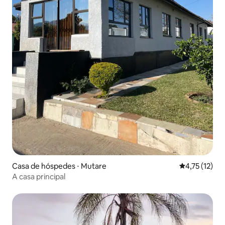
Casa de hóspedes ⋅ Mutare
4,75 de uma a
4,75 (12)
A casa principal