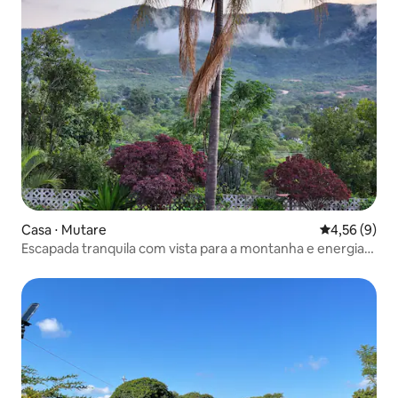
Casa ⋅ Mutare
4,56 de uma 
4,56 (9)
Escapada tranquila com vista para a montanha e energia
solar