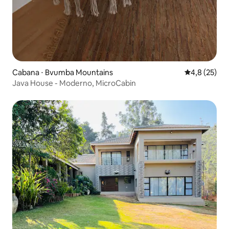
Cabana ⋅ Bvumba Mountains
4,8 de uma a
4,8 (25)
Java House - Moderno, MicroCabin