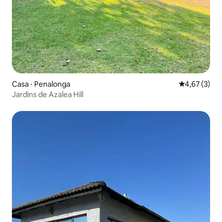
Casa ⋅ Penalonga
4,67 de uma 
4,67 (3)
Jardins de Azalea Hill