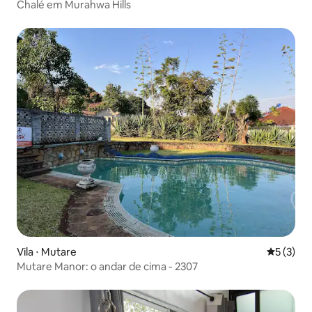
Chalé em Murahwa Hills
Vila ⋅ Mutare
5 de uma 
5 (3)
Mutare Manor: o andar de cima - 2307