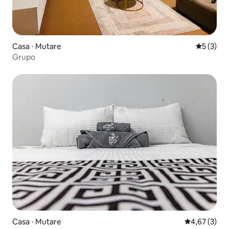
Casa ⋅ Mutare
5 de uma 
5 (3)
Grupo
Casa ⋅ Mutare
4,67 de uma 
4,67 (3)