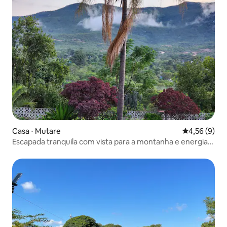
Casa ⋅ Mutare
4,56 de uma 
4,56 (9)
Escapada tranquila com vista para a montanha e energia
solar