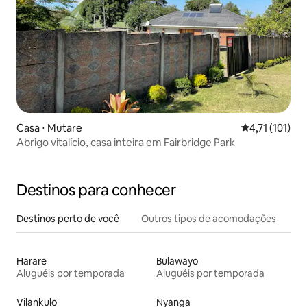
Casa ⋅ Mutare
4,71 de uma av
4,71 (101)
Abrigo vitalício, casa inteira em Fairbridge Park
Destinos para conhecer
Destinos perto de você
Outros tipos de acomodações
Harare
Bulawayo
Aluguéis por temporada
Aluguéis por temporada
Vilankulo
Nyanga