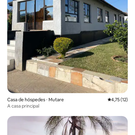
Casa de hóspedes ⋅ Mutare
4,75 de uma a
4,75 (12)
A casa principal