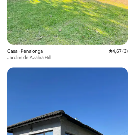
Casa ⋅ Penalonga
4,67 de uma 
4,67 (3)
Jardins de Azalea Hill