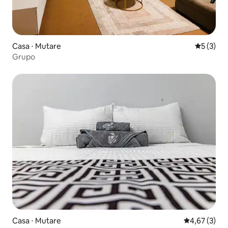
Casa ⋅ Mutare
5 de uma 
5 (3)
Grupo
Casa ⋅ Mutare
4,67 de uma 
4,67 (3)