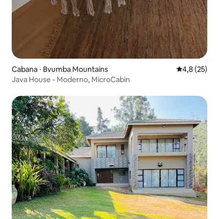
Cabana ⋅ Bvumba Mountains
4,8 de uma a
4,8 (25)
Java House - Moderno, MicroCabin