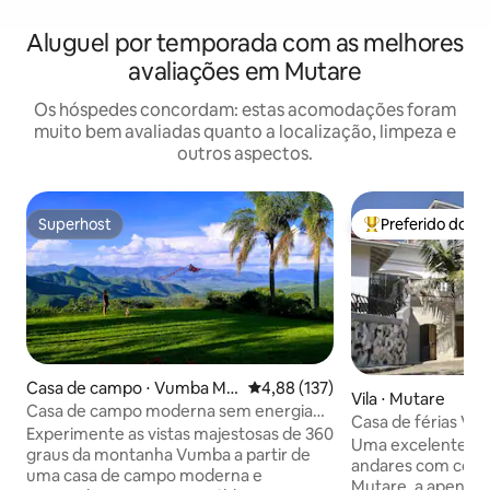
Aluguel por temporada com as melhores
avaliações em Mutare
Os hóspedes concordam: estas acomodações foram
muito bem avaliadas quanto a localização, limpeza e
outros aspectos.
Superhost
Preferido dos 
Superhost
Entre os melhore
Casa de campo ⋅ Vumba Mo
4,88 de uma avaliação média de 
4,88 (137)
Vila ⋅ Mutare
untains
Casa de campo moderna sem energia
Casa de férias Vika
pública com vista deslumbrante, Vumba
Experimente as vistas majestosas de 360
Uma excelente cas
graus da montanha Vumba a partir de
andares com cozi
uma casa de campo moderna e
Mutare, a apenas 