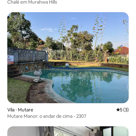
Chalé em Murahwa Hills
Vila ⋅ Mutare
5 de uma 
5 (3)
Mutare Manor: o andar de cima - 2307