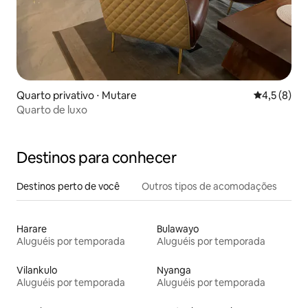
Quarto privativo ⋅ Mutare
4,5 de uma 
4,5 (8)
Quarto de luxo
Destinos para conhecer
Destinos perto de você
Outros tipos de acomodações
Harare
Bulawayo
Aluguéis por temporada
Aluguéis por temporada
Vilankulo
Nyanga
Aluguéis por temporada
Aluguéis por temporada