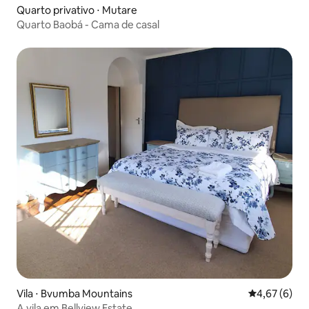
Quarto privativo ⋅ Mutare
Quarto Baobá - Cama de casal
Vila ⋅ Bvumba Mountains
4,67 de uma 
4,67 (6)
A vila em Bellview Estate