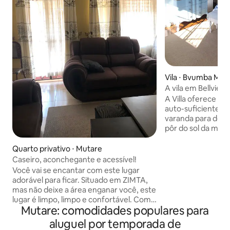
Vila ⋅ Bvumba Mou
A vila em Bellview
A Villa oferece e
auto-suficientes
varanda para desf
pôr do sol da mont
famílias ou amigo
máximo 8 pessoas.
Quarto privativo ⋅ Mutare
coberta com forno 
Caseiro, aconchegante e acessível!
para aquelas noites f
Você vai se encantar com este lugar
fornecemos roupa
adorável para ficar. Situado em ZIMTA,
cozinha totalmen
mas não deixe a área enganar você, este
micro-ondas, fogão
lugar é limpo, limpo e confortável. Com
geladeira e louça,
Mutare: comodidades populares para
uma bomba de água, energia solar e
precisa para traze
área de estacionamento, todas as suas
aluguel por temporada de
suprimentos alimentar
necessidades serão atendidas! O café da