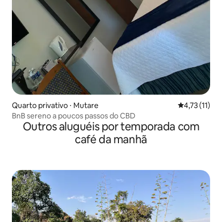
Quarto privativo ⋅ Mutare
4,73 de uma a
4,73 (11)
BnB sereno a poucos passos do CBD
Outros aluguéis por temporada com
café da manhã