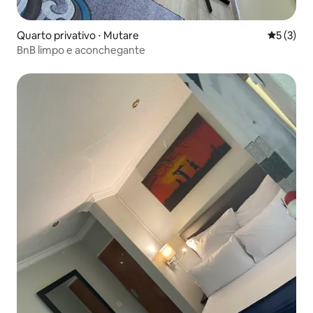
Quarto privativo ⋅ Mutare
5 de uma 
5 (3)
BnB limpo e aconchegante