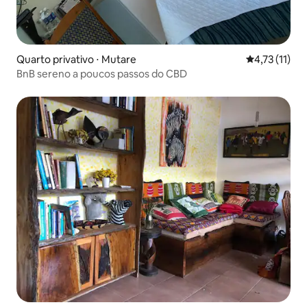
Quarto privativo ⋅ Mutare
4,73 de uma a
4,73 (11)
BnB sereno a poucos passos do CBD