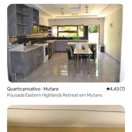
Quarto privativo ⋅ Mutare
4,43 de uma 
4,43 (7)
Pousada Eastern Highlands Retreat em Mutare.