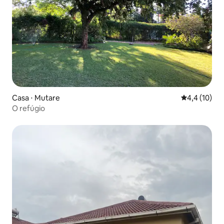
Casa ⋅ Mutare
4,4 de uma a
4,4 (10)
O refúgio