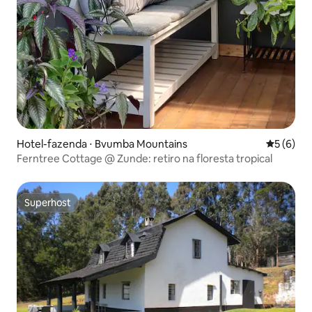
Hotel-fazenda ⋅ Bvumba Mountains
5 de uma 
5 (6)
Ferntree Cottage @ Zunde: retiro na floresta tropical
Superhost
Superhost