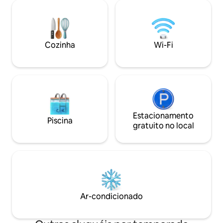
horas. Vikam Villa oferece atividades de
Desfrute das famosas névoas de Vumba
aventura ao ar li
em um chuveiro privativo ao ar livre.
Vumba. Informações completas sobre
Jante ou relaxe na varanda circundante
as experiências ao 
com a família e amigos. Relaxe à beira da
Vikam Villa estão 
piscina. Ideal para uma escapadinha
Cozinha
Wi-Fi
Outros detalhes 
tranquila e de qualidade ou uma base
para explorar as Terras Altas Orientais.
Estacionamento
Piscina
gratuito no local
Ar-condicionado