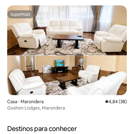
Superhost
Superhost
Casa ⋅ Marondera
4,84 de uma a
4,84 (38)
Goshen Lodges, Marondera
Destinos para conhecer