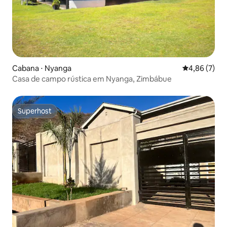
Cabana ⋅ Nyanga
4,86 de uma 
4,86 (7)
Casa de campo rústica em Nyanga, Zimbábue
Superhost
Superhost