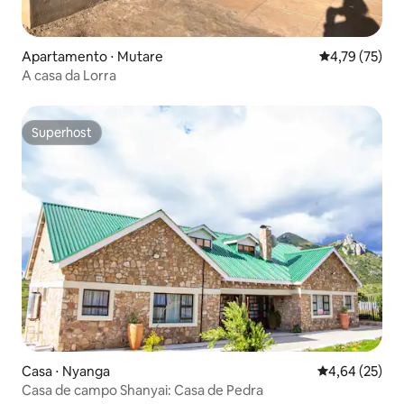
Apartamento ⋅ Mutare
4,79 de uma a
4,79 (75)
A casa da Lorra
Superhost
Superhost
Casa ⋅ Nyanga
4,64 de uma a
4,64 (25)
Casa de campo Shanyai: Casa de Pedra