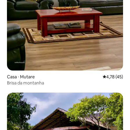
Casa ⋅ Mutare
4,78 de uma a
4,78 (45)
Brisa da montanha