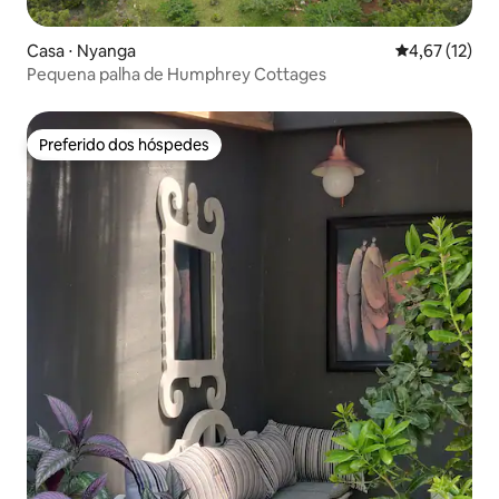
Casa ⋅ Nyanga
4,67 de uma a
4,67 (12)
Pequena palha de Humphrey Cottages
Preferido dos hóspedes
Preferido dos hóspedes