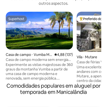
outros aspectos.
Superhost
Preferido dos 
Superhost
Entre os melhore
Casa de campo ⋅ Vumba Mo
4,88 de uma avaliação média de 
4,88 (137)
Vila ⋅ Mutare
untains
Casa de campo moderna sem energia
Casa de férias Vika
pública com vista deslumbrante, Vumba
Experimente as vistas majestosas de 360
Uma excelente cas
graus da montanha Vumba a partir de
andares com cozi
uma casa de campo moderna e
Mutare, a apenas 
renovada, sem energia pública.
centro da cidade. 
Localizada em uma fazenda de café
Comodidades populares em aluguel por
deslumbrantes, mui
especial a apenas 20 minutos de Mutare,
espaço oferece: 9 
temporada em Manicalândia
esta casa de campo iluminada e em
camas de casal, m
plano aberto realmente confunde a vida
entrada privada, W
interna/externa. Observe as estrelas no
serviços de backup
loft para dormir no andar de cima.