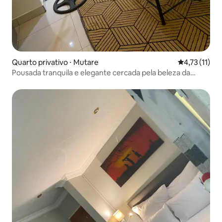
Quarto privativo ⋅ Mutare
4,73 de uma a
4,73 (11)
Pousada tranquila e elegante cercada pela beleza da
natureza