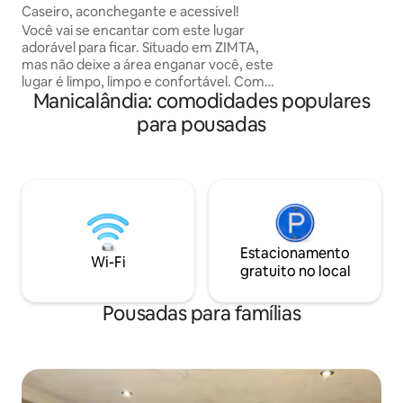
Caseiro, aconchegante e acessível!
até 400 hóspedes, 
Você vai se encantar com este lugar
reuniões, casamen
adorável para ficar. Situado em ZIMTA,
Estacionamento gra
mas não deixe a área enganar você, este
Fornecimento con
lugar é limpo, limpo e confortável. Com
solar para água qu
Manicalândia: comodidades populares
uma bomba de água, energia solar e
energia para TVs, f
área de estacionamento, todas as suas
para pousadas
necessidades serão atendidas! O café da
manhã está disponível por um custo
extra. O café da manhã é composto por
ovos, salsicha, bacon, feijão, pão e uma
tigela de frutas! Os Serviços de
Lavanderia podem ser fornecidos por
um custo extra! Cash tinotora futi. Por
favor, observe que o nosso solar é
Estacionamento
Wi-Fi
cronometrado e só está disponível
gratuito no local
durante um período específico do dia
Pousadas para famílias