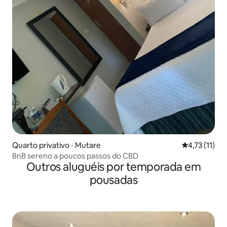
Quarto privativo ⋅ Mutare
4,73 de uma a
4,73 (11)
BnB sereno a poucos passos do CBD
Outros aluguéis por temporada em
pousadas