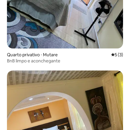
Quarto privativo ⋅ Mutare
5 de uma 
5 (3)
BnB limpo e aconchegante