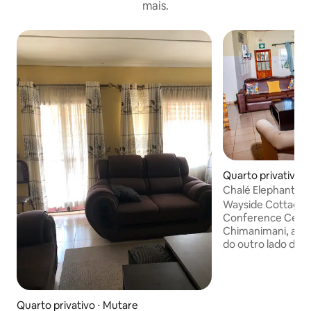
mais.
Quarto privativo 
Chalé Elephant Ca
Cottages
Wayside Cottages e Magamb
Conference Centre estão
Chimanimani, ao l
do outro lado da 
Acre. Nas Terras Altas Orientais do
Zimbábue, ao lad
cachoeiras de véu
nacional. Ofereça pousadas, almoço e
Quarto privativo ⋅ Mutare
jantar. Instalaçõe