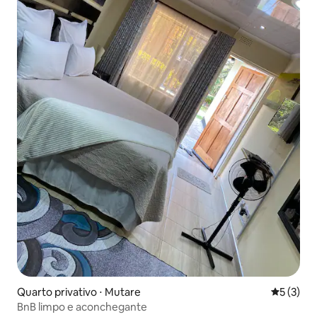
Quarto privativo ⋅ Mutare
5 de uma 
5 (3)
BnB limpo e aconchegante