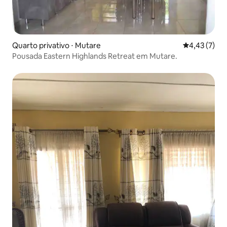
Quarto privativo ⋅ Mutare
4,43 de uma 
4,43 (7)
Pousada Eastern Highlands Retreat em Mutare.