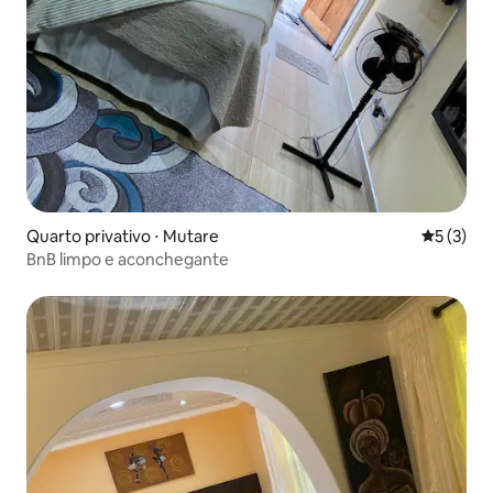
Quarto privativo ⋅ Mutare
5 de uma 
5 (3)
BnB limpo e aconchegante