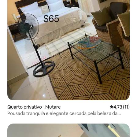
Quarto privativo ⋅ Mutare
4,73 de uma a
4,73 (11)
Pousada tranquila e elegante cercada pela beleza da
natureza