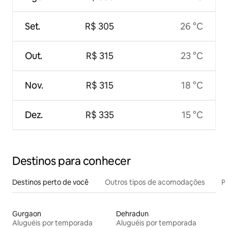
Set.
R$ 305
26 °C
Out.
R$ 315
23 °C
Nov.
R$ 315
18 °C
Dez.
R$ 335
15 °C
Destinos para conhecer
Destinos perto de você
Outros tipos de acomodações
Pr
Gurgaon
Dehradun
Aluguéis por temporada
Aluguéis por temporada