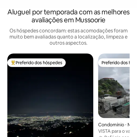
Aluguel por temporada com as melhores
avaliações em Mussoorie
Os hóspedes concordam: estas acomodações foram
muito bem avaliadas quanto a localização, limpeza e
outros aspectos.
Preferido dos hóspedes
Preferido dos hó
Entre os melhores preferidos dos hóspedes
Preferido dos hó
Condomínio ⋅ Mus
VISTA para o vale/
estar/Afastado/1 