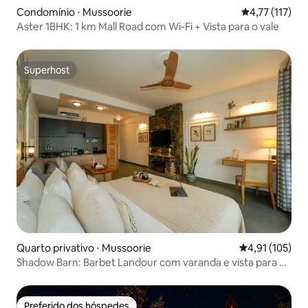
Condomínio ⋅ Mussoorie
4,77 de uma av
4,77 (117)
Aster 1BHK: 1 km Mall Road com Wi-Fi + Vista para o vale
Superhost
Superhost
Quarto privativo ⋅ Mussoorie
4,91 de uma av
4,91 (105)
Shadow Barn: Barbet Landour com varanda e vista para o
vale
Preferido dos hóspedes