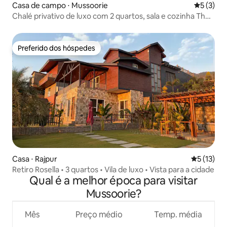
Casa de campo ⋅ Mussoorie
5 de uma 
5 (3)
Chalé privativo de luxo com 2 quartos, sala e cozinha The
Laylah - Celine
Preferido dos hóspedes
Preferido dos hóspedes
Casa ⋅ Rajpur
5 de uma a
5 (13)
Retiro Rosella • 3 quartos • Vila de luxo • Vista para a cidade
Qual é a melhor época para visitar
Mussoorie?
Mês
Preço médio
Temp. média