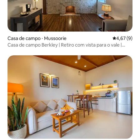
Casa de campo ⋅ Mussoorie
4,67 de uma 
4,67 (9)
Casa de campo Berkley | Retiro com vista para o vale |
Estacionamento