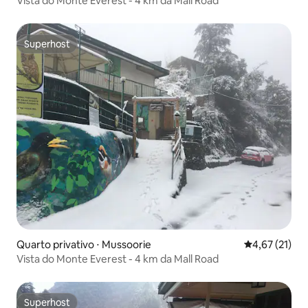
Vista do Monte Everest - 4 km da Mall Road
Superhost
Superhost
Quarto privativo ⋅ Mussoorie
4,67 de uma a
4,67 (21)
Vista do Monte Everest - 4 km da Mall Road
Superhost