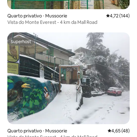
Quarto privativo ⋅ Mussoorie
4,72 de uma av
4,72 (144)
Vista do Monte Everest - 4 km da Mall Road
Superhost
Superhost
Quarto privativo ⋅ Mussoorie
4,65 de uma a
4,65 (48)