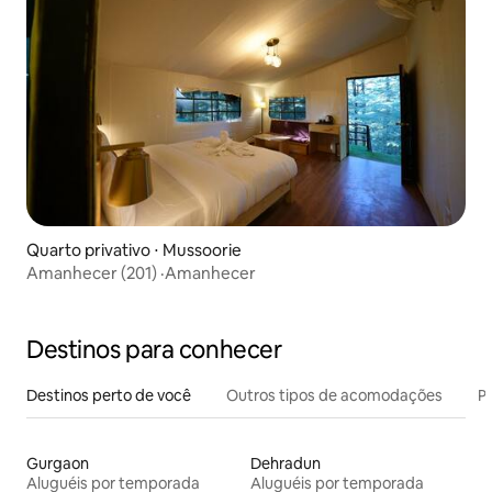
Quarto privativo ⋅ Mussoorie
Amanhecer (201) ·Amanhecer
Destinos para conhecer
Destinos perto de você
Outros tipos de acomodações
Pr
Gurgaon
Dehradun
Aluguéis por temporada
Aluguéis por temporada