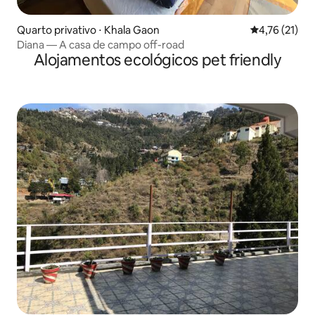
Quarto privativo ⋅ Khala Gaon
4,76 de uma a
4,76 (21)
Diana — A casa de campo off-road
Alojamentos ecológicos pet friendly