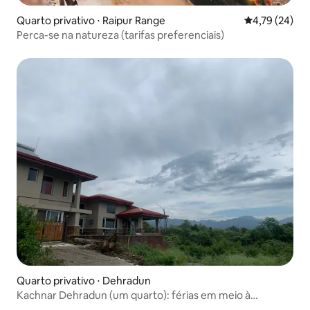
Quarto privativo ⋅ Raipur Range
4,79 de uma a
4,79 (24)
Perca-se na natureza (tarifas preferenciais)
Quarto privativo ⋅ Dehradun
Kachnar Dehradun (um quarto): férias em meio à
natureza