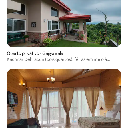
Quarto privativo ⋅ Gajiyawala
Kachnar Dehradun (dois quartos): férias em meio à
natureza