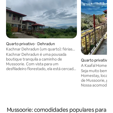
Quarto privativo ⋅ Dehradun
Kachnar Dehradun (um quarto): férias
em meio à natureza
Kachnar Dehradun é uma pousada
boutique tranquila a caminho de
Quarto privativo ⋅
Mussoorie. Com vista para um
A Kaafal Homesta
desfiladeiro florestado, ela está cercada
Seja muito bem-vi
por pássaros, flores silvestres e árvores.
Homestay, localiza
Kachnar Dehradun está registrado no
de Mussoorie, per
Departamento de Turismo de
Nossa acomodaçã
Uttarakhand. O Homestay oferece
bela vista dos vale
quartos bem equipados com
Himalaia a partir
comodidades modernas, uma cozinha,
café em um terra
uma sala de estar, backup de energia e
os tipos de comida
Wi-Fi. Os hóspedes podem desfrutar de
Mussoorie: comodidades populares para
até a chinesa e m
observação de pássaros, caminhadas na