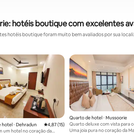
ie: hotéis boutique com excelentes av
s hotéis boutique foram muito bem avaliados por sua locali
Quarto de hotel ⋅ Mussoorie
Quarto deluxe com vista para o
 hotel ⋅ Dehradun
4,87 de uma avaliação média de 5, 15 avalia
4,87 (15)
Mall Road
Uma joia pura no coração da Ma
 um hotel no coração da