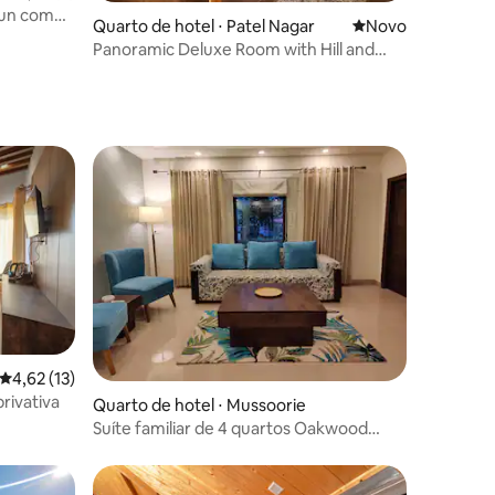
dun com
Quarto de hotel ⋅ Patel Nagar
Novo lugar para fi
Novo
Panoramic Deluxe Room with Hill and
River View
4,62 de uma avaliação média de 5, 13 avaliações
4,62 (13)
rivativa
Quarto de hotel ⋅ Mussoorie
Suíte familiar de 4 quartos Oakwood
Forest