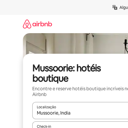
Pular
Algu
para
o
conteúdo
Mussoorie: hotéis
boutique
Encontre e reserve hotéis boutique incríveis n
Airbnb
Localização
Quando os resultados estiverem disponíveis, expl
Check-in