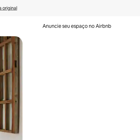
 original
Anuncie seu espaço no Airbnb
 deslizando o dedo na tela.