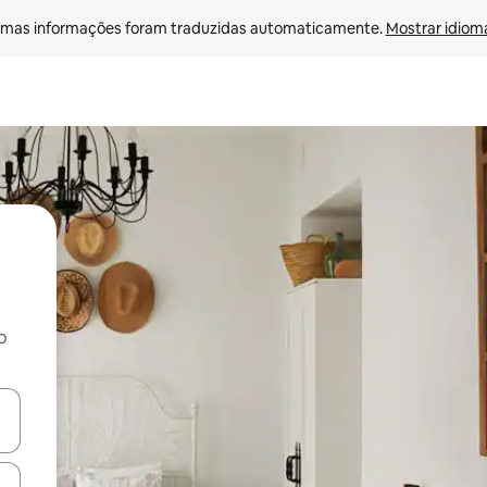
mas informações foram traduzidas automaticamente. 
Mostrar idioma
o
ore-os usando as seta para cima e para baixo do teclado ou tocando e