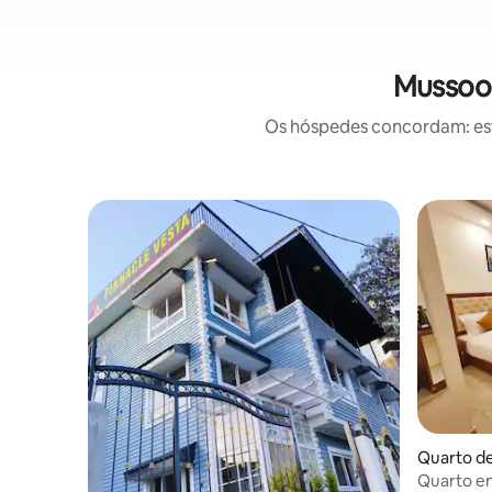
Mussoor
Os hóspedes concordam: este
Quarto de
Quarto em