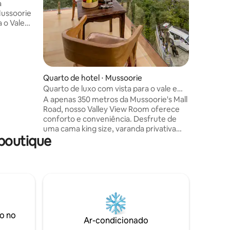
Hospitali
Mussoorie
• Cuidado
a o Vale
eito para
te e
ar parado
solvam
ta sua
Quarto de hotel ⋅ Mussoorie
s nossas
Quarto de luxo com vista para o vale e
das nesta
varanda na Mall Road
A apenas 350 metros da Mussoorie's Mall
Road, nosso Valley View Room oferece
m evento
conforto e conveniência. Desfrute de
uma cama king size, varanda privativa
boutique
com vistas deslumbrantes do Himalaia,
comodidades modernas como Smart TV,
frigobar, cofre eletrônico e cafeteira. O
quarto possui ar-condicionado
quente/frio, uma área de sit-out e um
banheiro espaçoso com comodidades
premium. A propriedade inclui
estacionamento drive-in gratuito e um
o no
restaurante no local, perfeito para
Ar-condicionado
famílias, casais e viajantes solitários.