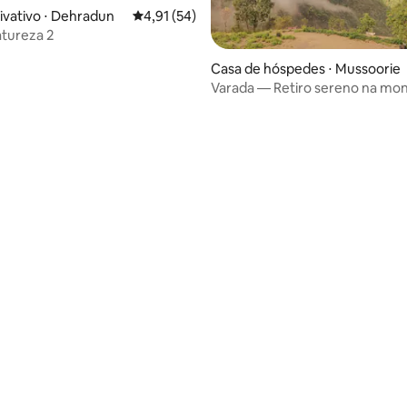
ivativo ⋅ Dehradun
4,91 de uma avaliação média de 5, 54 avalia
4,91 (54)
atureza 2
 média de 5, 4 avaliações
Casa de hóspedes ⋅ Mussoorie
Varada — Retiro sereno na mo