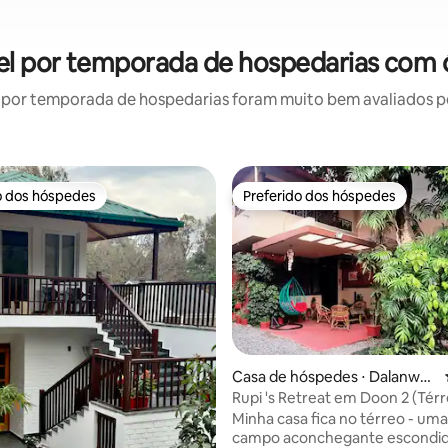
el por temporada de hospedarias com 
por temporada de hospedarias foram muito bem avaliados por
o dos hóspedes
Preferido dos hóspedes
o dos hóspedes
Preferido dos hóspedes
Casa de hóspedes ⋅ Dalanwal
a
Rupi 's Retreat em Doon 2 (Tér
média de 5, 10 avaliações
Jardim)
Minha casa fica no térreo - uma
campo aconchegante escondid