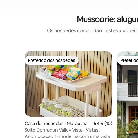
Mussoorie: alugu
Os hóspedes concordam: estes aluguéis 
Preferido dos hóspedes
Preferid
Preferido dos hóspedes
Preferid
Casa de hóspedes ⋅ Marautha
4,9 de uma avaliação 
4,9 (10)
Suíte Dehradun Valley Vista | Vistas
panorâmicas | Ar-condicionado
Acomodação ✨ moderna com uma vista