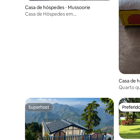
Casa de hóspedes ⋅ Mussoorie
Casa de Hóspedes em
Mussoorie/Picture Palace/Busstand
Casa de h
Quarto qu
Superhost
Preferid
Superhost
Preferid