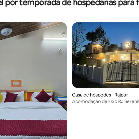
l por temporada de hospedarias para f
para todas as idades • A paz que
ece
Casa de hóspedes ⋅ Rajpur
Acomodação de luxo RJ Sereni