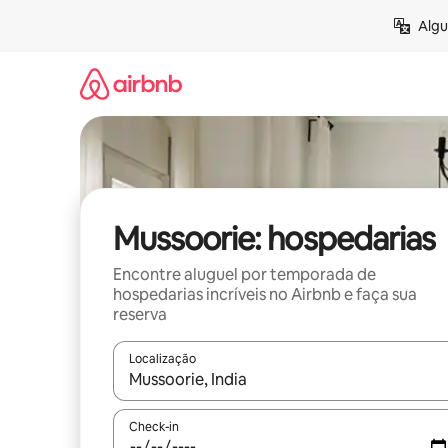
Pular
Algu
para
o
conteúdo
Mussoorie: hospedarias
Encontre aluguel por temporada de
hospedarias incríveis no Airbnb e faça sua
reserva
Localização
Quando os resultados estiverem disponíveis, expl
Check-in