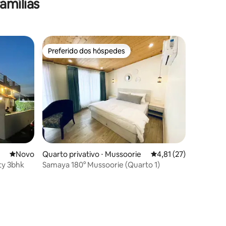
amílias
Preferido dos hóspedes
Preferido dos hóspedes
Novo lugar para ficar
Novo
Quarto privativo ⋅ Mussoorie
4,81 de uma avaliação
4,81 (27)
ty 3bhk
Samaya 180° Mussoorie (Quarto 1)