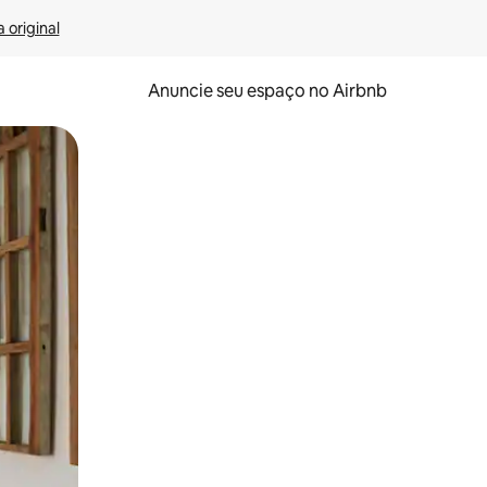
 original
Anuncie seu espaço no Airbnb
 deslizando o dedo na tela.