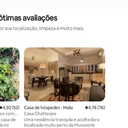
ótimas avaliações
 sua localização, limpeza e muito mais.
Casa de 
Preferi
Preferi
n
Olive Gr
de Musso
Esqueça 
espaço e
de hóspe
belo jard
oferece 
montanha
noite em 
churrasc
4,92 de uma avaliação média de 5, 52 avaliações
4,92 (52)
Casa de hóspedes ⋅ Malsi
4,76 de uma avaliação
4,76 (76)
espaçosa
reo com
Casa Chatterjee
banheiro
 casa de
Uma residência tranquila e acolhedora
totalmen
a no
localizada muito perto da Mussoorie
pessoal,