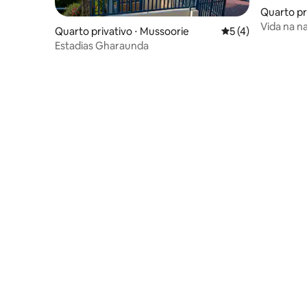
Quarto pr
Vida na n
Quarto privativo ⋅ Mussoorie
5 de uma avaliação
5 (4)
Estadias Gharaunda