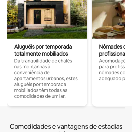
Aluguéis por temporada
Nômades digit
totalmente mobiliados
profissionais 
Da tranquilidade de chalés
Acomodações c
nas montanhas à
para profission
conveniência de
nômades com W
apartamentos urbanos, estes
adequado para 
aluguéis por temporada
mobiliados têm todas as
comodidades de um lar.
Comodidades e vantagens de estadias