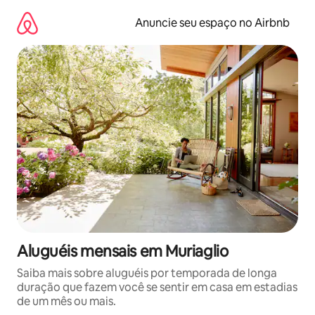
Pular
para
Anuncie seu espaço no Airbnb
o
conteúdo
Aluguéis mensais em Muriaglio
Saiba mais sobre aluguéis por temporada de longa
duração que fazem você se sentir em casa em estadias
de um mês ou mais.