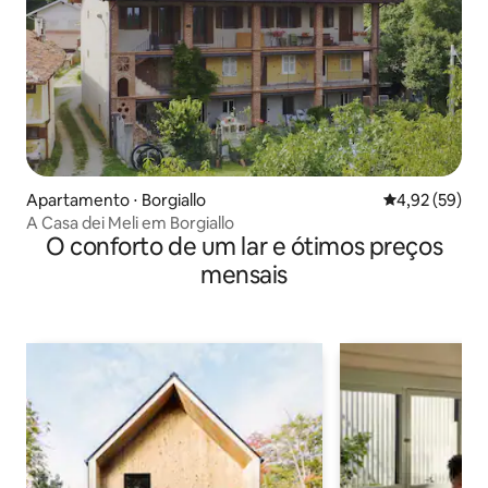
Apartamento ⋅ Borgiallo
4,92 de uma a
4,92 (59)
A Casa dei Meli em Borgiallo
O conforto de um lar e ótimos preços
mensais