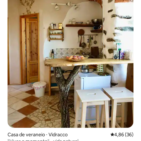
Casa de veraneio ⋅ Vidracco
4,86 de uma a
4,86 (36)