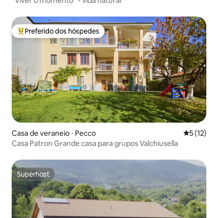
"Viver o momento" - vida natural
Preferido dos hóspedes
Entre os melhores preferidos dos hóspedes
Casa de veraneio ⋅ Pecco
5 de uma a
5 (12)
Casa Patron Grande casa para grupos Valchiusella
Superhost
Superhost