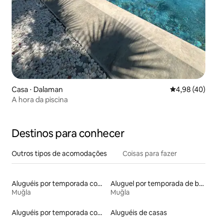
Casa ⋅ Dalaman
4,98 de uma a
4,98 (40)
A hora da piscina
Destinos para conhecer
Outros tipos de acomodações
Coisas para fazer
Aluguéis por temporada com acesso à praia
Aluguel por temporada de barcos
Muğla
Muğla
Aluguéis por temporada com banheira de hidromassagem
Aluguéis de casas