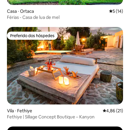
Casa ⋅ Ortaca
5 de uma a
5 (14)
Férias - Casa de lua de mel
Preferido dos hóspedes
Preferido dos hóspedes
Vila ⋅ Fethiye
4,86 de uma a
4,86 (21)
Fethiye | Sillage Concept Boutique – Kanyon