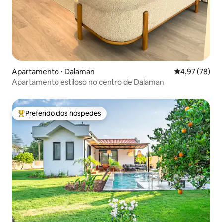
Apartamento ⋅ Dalaman
4,97 de uma a
4,97 (78)
Apartamento estiloso no centro de Dalaman
Preferido dos hóspedes
Entre os melhores preferidos dos hóspedes