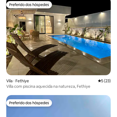
Preferido dos hóspedes
Preferido dos hóspedes
Vila ⋅ Fethiye
5 de uma a
5 (23)
Villa com piscina aquecida na natureza, Fethiye
Preferido dos hóspedes
Preferido dos hóspedes