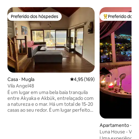
Preferido dos hóspedes
Preferido dos 
Preferido dos hóspedes
Entre os melhore
Casa ⋅ Mugla
4,95 de uma avaliação média de 
4,95 (169)
Vila Angel48
É um lugar em uma bela baía tranquila
entre Akyaka e Akbük, entrelaçado com
a natureza e o mar. Há um total de 15-20
casas ao seu redor. É um lugar perfeito
para ler um livro. Você pode acordar
com o canto dos pássaros, onde você
Apartamento ⋅ Fe
pode ver as estrelas à noite. É um lugar
Luna House - Vista
onde você pode deitar em sua pequena
hidromassagem, 4
Uma experiência d