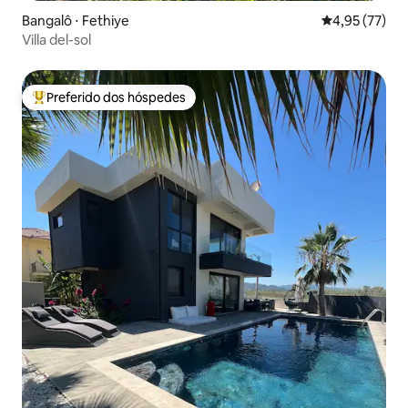
Bangalô ⋅ Fethiye
4,95 de uma a
4,95 (77)
Villa del-sol
Preferido dos hóspedes
Entre os melhores preferidos dos hóspedes