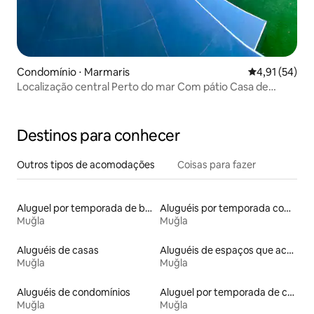
Condomínio ⋅ Marmaris
4,91 de uma a
4,91 (54)
Localização central Perto do mar Com pátio Casa de
férias 2+1
Destinos para conhecer
Outros tipos de acomodações
Coisas para fazer
Aluguel por temporada de barcos
Aluguéis por temporada com banheira de hidromassagem
Muğla
Muğla
Aluguéis de casas
Aluguéis de espaços que aceitam animais de estimação
Muğla
Muğla
Aluguéis de condomínios
Aluguel por temporada de casas de hóspedes
Muğla
Muğla