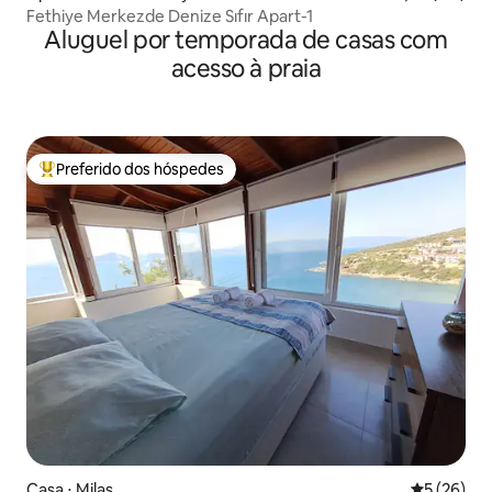
Fethiye Merkezde Denize Sıfır Apart-1
Aluguel por temporada de casas com
acesso à praia
Preferido dos hóspedes
Entre os melhores preferidos dos hóspedes
Casa ⋅ Milas
5 de uma a
5 (26)