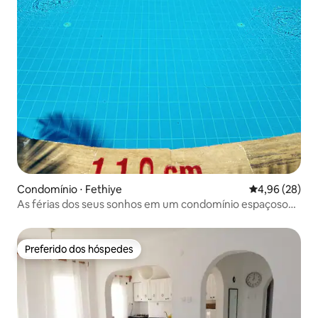
Condomínio ⋅ Fethiye
4,96 de uma a
4,96 (28)
As férias dos seus sonhos em um condomínio espaçoso
com duas piscinas
Preferido dos hóspedes
Preferido dos hóspedes