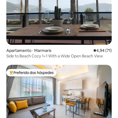
Apartamento ⋅ Marmaris
4,94 de uma a
4,94 (71)
Side to Beach Cozy 1+1 With a Wide Open Beach View
Preferido dos hóspedes
Entre os melhores preferidos dos hóspedes