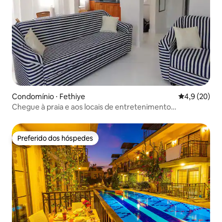
Condomínio ⋅ Fethiye
4,9 de uma a
4,9 (20)
Chegue à praia e aos locais de entretenimento
rapidamente.
Preferido dos hóspedes
Preferido dos hóspedes