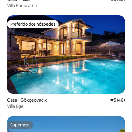
Villa Panoramik
Preferido dos hóspedes
Preferido dos hóspedes
Casa ⋅ Gökçeovacık
5 de uma a
5 (46)
Villa Ege
Superhost
Superhost