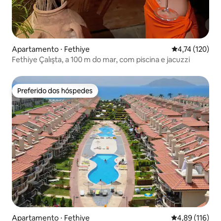
Apartamento ⋅ Fethiye
4,74 de uma av
4,74 (120)
Fethiye Çalışta, a 100 m do mar, com piscina e jacuzzi
Preferido dos hóspedes
Preferido dos hóspedes
Apartamento ⋅ Fethiye
4,89 de uma av
4,89 (116)