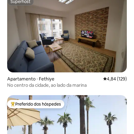
Superhost
Superhost
Apartamento ⋅ Fethiye
4,84 de uma av
4,84 (129)
No centro da cidade, ao lado da marina
Preferido dos hóspedes
Entre os melhores preferidos dos hóspedes