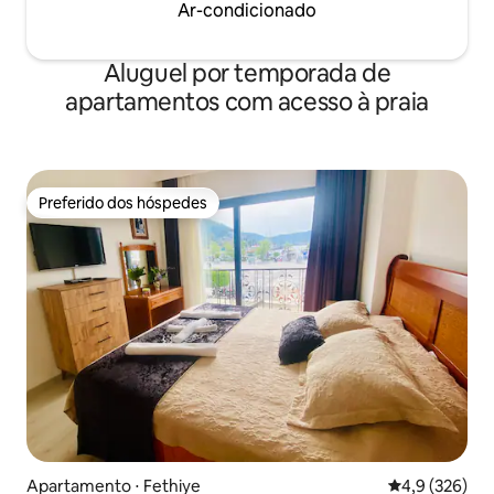
Ar-condicionado
Aluguel por temporada de
apartamentos com acesso à praia
Preferido dos hóspedes
Preferido dos hóspedes
Apartamento ⋅ Fethiye
4,9 de uma av
4,9 (326)