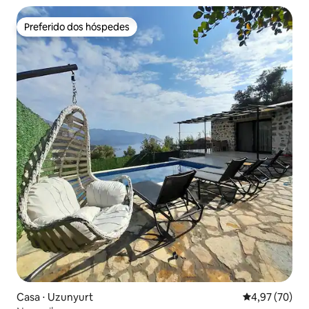
Preferido dos hóspedes
Preferido dos hóspedes
Casa ⋅ Uzunyurt
4,97 de uma a
4,97 (70)