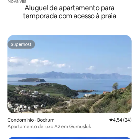
Nova vila
Aluguel de apartamento para
temporada com acesso à praia
Superhost
Superhost
Condomínio ⋅ Bodrum
4,54 de uma a
4,54 (24)
Apartamento de luxo A2 em Gümüşlük