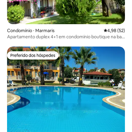
Condomínio ⋅ Marmaris
4,98 de uma a
4,98 (52)
Apartamento duplex 4+1 em condomínio boutique na baía
de Turunç
Preferido dos hóspedes
Preferido dos hóspedes