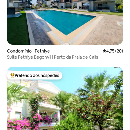
Condomínio ⋅ Fethiye
4,75 de uma a
4,75 (20)
Suíte Fethiye Begonvil | Perto da Praia de Calis
Preferido dos hóspedes
Entre os melhores preferidos dos hóspedes