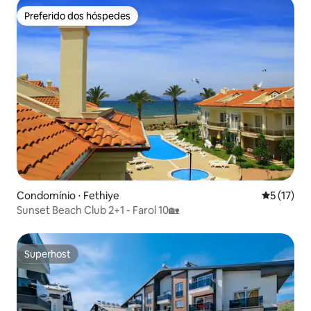
Preferido dos hóspedes
Preferido dos hóspedes
Condomínio ⋅ Fethiye
5 de uma a
5 (17)
Sunset Beach Club 2+1 - Farol 10🏡
Superhost
Superhost