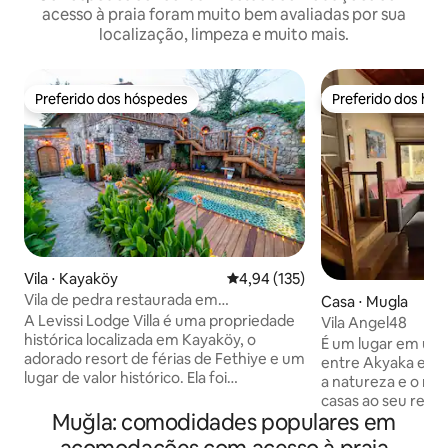
acesso à praia foram muito bem avaliadas por sua
localização, limpeza e muito mais.
Preferido dos hóspedes
Preferido dos hó
Preferido dos hóspedes
Preferido dos hó
Vila ⋅ Kayaköy
4,94 de uma avaliação média de 
4,94 (135)
Vila de pedra restaurada em
Casa ⋅ Mugla
Fethiye/Kayaköy
A Levissi Lodge Villa é uma propriedade
Vila Angel48
histórica localizada em Kayaköy, o
É um lugar em uma 
adorado resort de férias de Fethiye e um
entre Akyaka e A
lugar de valor histórico. Ela foi
a natureza e o mar
cuidadosamente restaurada pela Erday
casas ao seu redor
İnşaat, preservando seu caráter
Muğla: comodidades populares em
para ler um livro.
histórico e sua arquitetura. Com sua
com o canto dos p