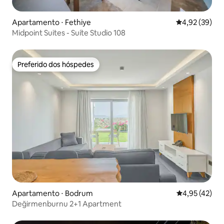
Apartamento ⋅ Fethiye
4,92 de uma a
4,92 (39)
Midpoint Suites - Suíte Studio 108
Preferido dos hóspedes
Preferido dos hóspedes
Apartamento ⋅ Bodrum
4,95 de uma a
4,95 (42)
Değirmenburnu 2+1 Apartment