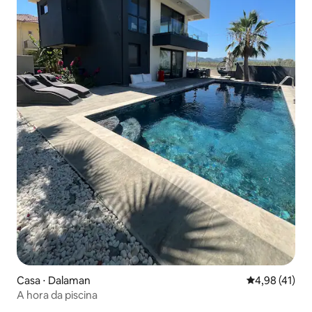
Casa ⋅ Dalaman
4,98 de uma a
4,98 (41)
A hora da piscina