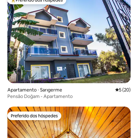
Entre os melhores preferidos dos hóspedes
Apartamento ⋅ Sarıgerme
5 de uma a
5 (20)
Pensão Doğam - Apartamento
Preferido dos hóspedes
Preferido dos hóspedes