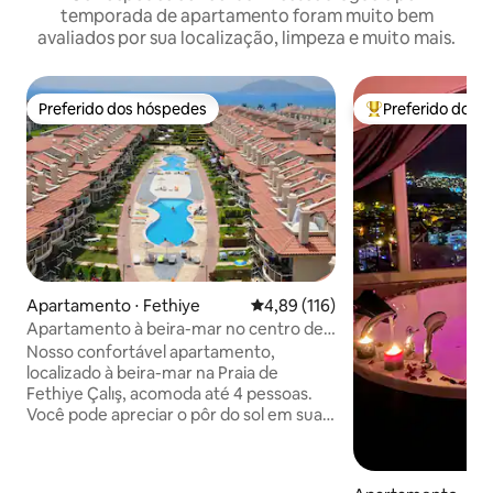
temporada de apartamento foram muito bem
avaliados por sua localização, limpeza e muito mais.
Preferido dos hóspedes
Preferido dos 
Preferido dos hóspedes
Entre os melhore
Apartamento ⋅ Fethiye
4,89 de uma avaliação média de 
4,89 (116)
Apartamento à beira-mar no centro de
Fethiye - 1
Nosso confortável apartamento,
localizado à beira-mar na Praia de
Fethiye Çalış, acomoda até 4 pessoas.
Você pode apreciar o pôr do sol em sua
grande varanda com vista para a piscina
e chegar à praia em apenas alguns
passos. Oferece férias agradáveis com