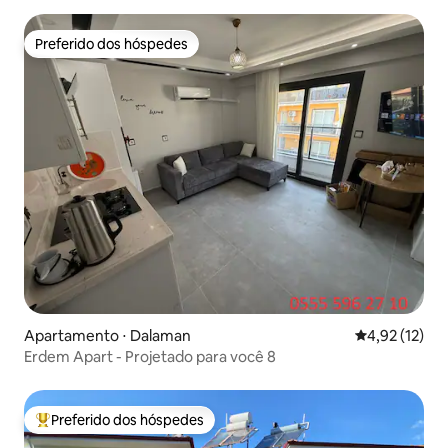
Preferido dos hóspedes
Preferido dos hóspedes
Apartamento ⋅ Dalaman
4,92 de uma a
4,92 (12)
Erdem Apart - Projetado para você 8
Preferido dos hóspedes
Entre os melhores preferidos dos hóspedes