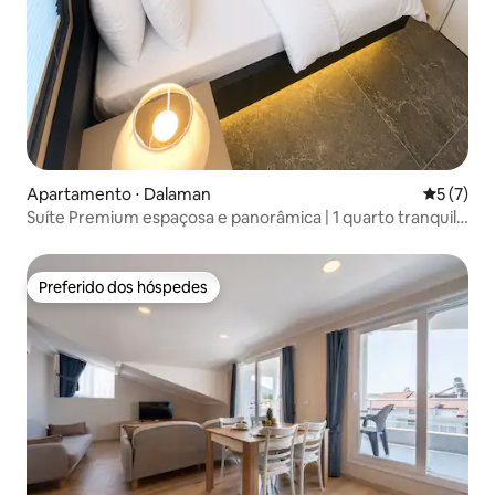
Apartamento ⋅ Dalaman
5 de uma 
5 (7)
Suíte Premium espaçosa e panorâmica | 1 quarto tranquilo
(105)
Preferido dos hóspedes
Preferido dos hóspedes