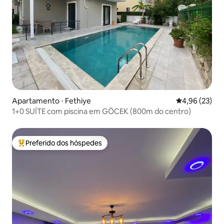
Apartamento ⋅ Fethiye
4,96 de uma a
4,96 (23)
1+0 SUÍTE com piscina em GÖCEK (800m do centro)
Preferido dos hóspedes
Entre os melhores preferidos dos hóspedes