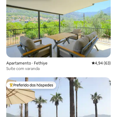
Apartamento ⋅ Fethiye
4,94 de uma a
4,94 (63)
Suíte com varanda
Preferido dos hóspedes
Entre os melhores preferidos dos hóspedes