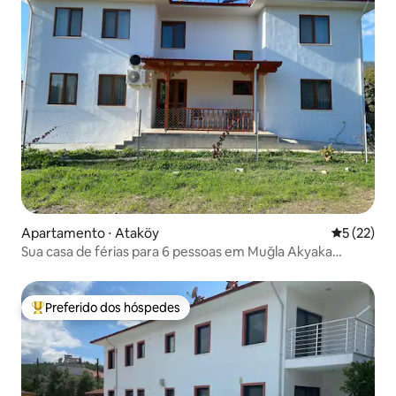
Apartamento ⋅ Ataköy
5 de uma a
5 (22)
Sua casa de férias para 6 pessoas em Muğla Akyaka
Ataköy
Preferido dos hóspedes
Entre os melhores preferidos dos hóspedes