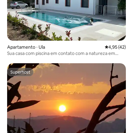
Apartamento ⋅ Ula
4,95 de uma a
4,95 (42)
Sua casa com piscina em contato com a natureza em
Muğla
Superhost
Superhost