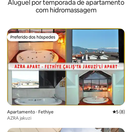
Aluguel por temporada de apartamento
com hidromassagem
Preferido dos hóspedes
Preferido dos hóspedes
Apartamento ⋅ Fethiye
5 de uma 
5 (8)
AZRA jakuzi