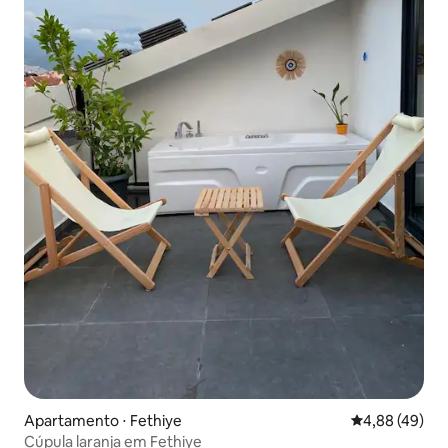
Apartamento ⋅ Fethiye
4,88 de uma a
4,88 (49)
Cúpula laranja em Fethiye