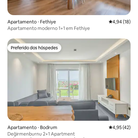
Apartamento ⋅ Fethiye
4,94 de uma a
4,94 (18)
Apartamento moderno 1+1 em Fethiye
Preferido dos hóspedes
Preferido dos hóspedes
Apartamento ⋅ Bodrum
4,95 de uma a
4,95 (42)
Değirmenburnu 2+1 Apartment