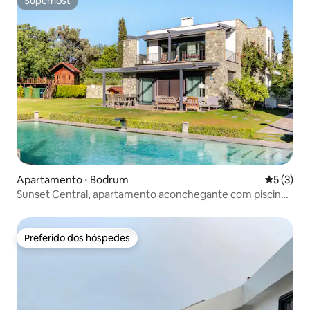
Superhost
Superhost
Apartamento ⋅ Bodrum
5 de uma 
5 (3)
Sunset Central, apartamento aconchegante com piscina,
estacionamento, 3 quartos C2
Preferido dos hóspedes
Preferido dos hóspedes