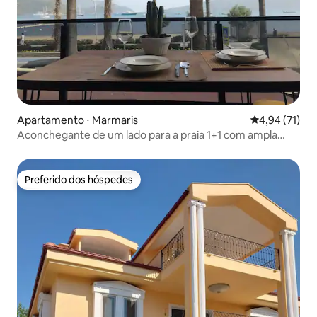
Apartamento ⋅ Marmaris
4,94 de uma a
4,94 (71)
Aconchegante de um lado para a praia 1+1 com ampla
vista para a praia
Preferido dos hóspedes
Preferido dos hóspedes