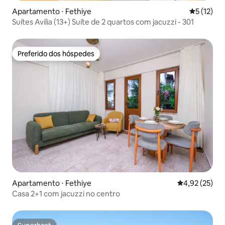
Apartamento ⋅ Fethiye
5 de uma a
5 (12)
Suítes Avilia (13+) Suíte de 2 quartos com jacuzzi - 301
Preferido dos hóspedes
Preferido dos hóspedes
Apartamento ⋅ Fethiye
4,92 de uma a
4,92 (25)
Casa 2+1 com jacuzzi no centro