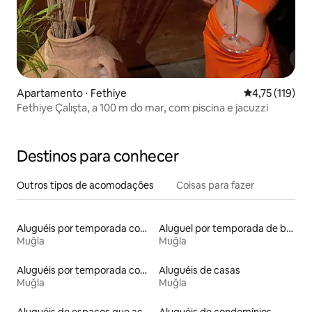
Apartamento ⋅ Fethiye
4,75 de uma av
4,75 (119)
Fethiye Çalışta, a 100 m do mar, com piscina e jacuzzi
Destinos para conhecer
Outros tipos de acomodações
Coisas para fazer
Aluguéis por temporada com acesso à praia
Aluguel por temporada de barcos
Muğla
Muğla
Aluguéis por temporada com banheira de hidromassagem
Aluguéis de casas
Muğla
Muğla
Aluguéis de espaços que aceitam animais de estimação
Aluguéis de condomínios