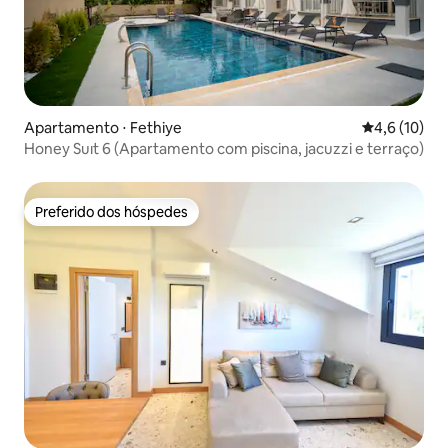
Apartamento ⋅ Fethiye
4,6 de uma a
4,6 (10)
Honey Suıt 6 (Apartamento com piscina, jacuzzi e terraço)
Preferido dos hóspedes
Preferido dos hóspedes