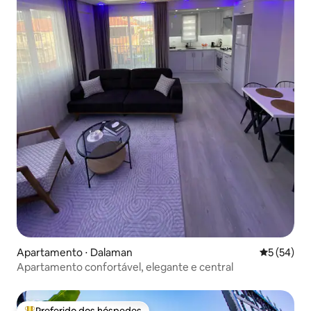
Apartamento ⋅ Dalaman
5 de uma a
5 (54)
Apartamento confortável, elegante e central
Preferido dos hóspedes