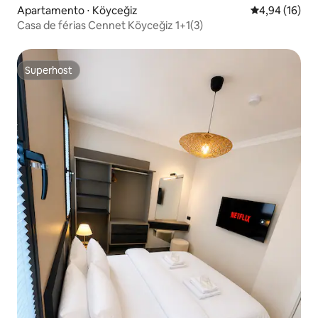
Apartamento ⋅ Köyceğiz
4,94 de uma a
4,94 (16)
Casa de férias Cennet Köyceğiz 1+1(3)
Superhost
Superhost