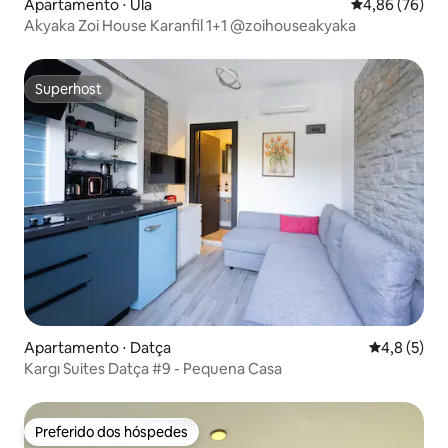
Apartamento ⋅ Ula
4,86 de uma a
4,86 (76)
Akyaka Zoi House Karanfil 1+1 @zoihouseakyaka
Superhost
Superhost
Apartamento ⋅ Datça
4,8 de uma 
4,8 (5)
Kargı Suites Datça #9 - Pequena Casa
Preferido dos hóspedes
Preferido dos hóspedes