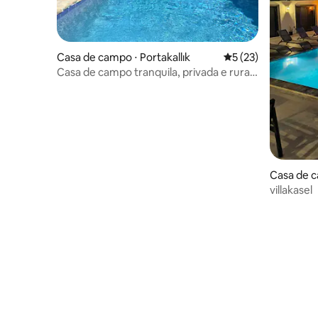
Casa de campo ⋅ Portakallık
5 de uma avaliação 
5 (23)
Casa de campo tranquila, privada e rural
para dois.
Casa de c
villakasel