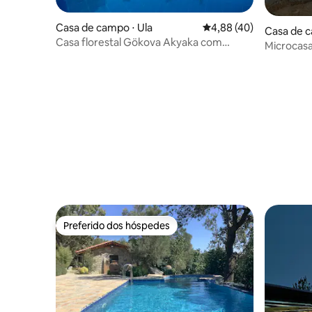
Casa de campo ⋅ Ula
4,88 de uma avaliação 
4,88 (40)
Casa de c
Casa florestal Gökova Akyaka com
Microcasa 
piscina privativa.. Terra Punto
Ekincik
Preferido dos hóspedes
Preferido dos hóspedes