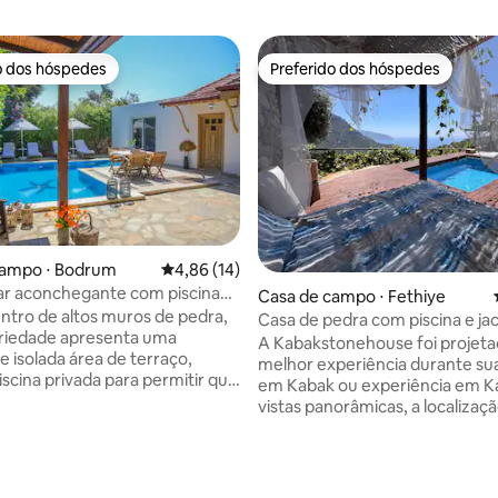
o dos hóspedes
Preferido dos hóspedes
o dos hóspedes
Preferido dos hóspedes
campo ⋅ Bodrum
4,86 de uma avaliação média de 5, 14 avalia
4,86 (14)
liar aconchegante com piscina
Casa de campo ⋅ Fethiye
entro de altos muros de pedra,
Casa de pedra com piscina e ja
priedade apresenta uma
vista para a Baía de Kabak
A Kabakstonehouse foi projeta
e isolada área de terraço,
melhor experiência durante sua
iscina privada para permitir que
em Kabak ou experiência em K
xe confortavelmente em sua
vistas panorâmicas, a localizaçã
ivacidade, perfeita para a vida
arquitetura dominam cada mo
re. Elegantemente decorada,
vale. Uma casa de pedra com p
dar, dois quartos com
pavilhão com terraço panorâm
média de 5, 21 avaliações
privativo, moderna e bem
sala de estar, um quarto, uma 