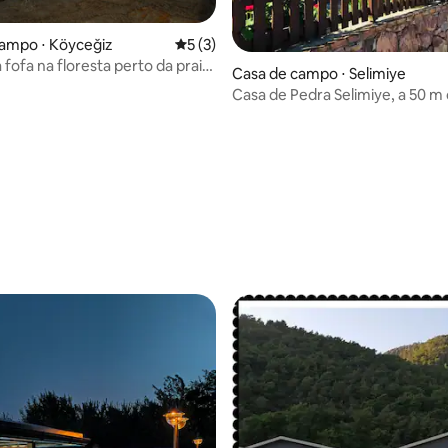
média de 5, 40 avaliações
ampo ⋅ Köyceğiz
5 de uma avaliação média de 5, 3 avalia
5 (3)
fofa na floresta perto da praia
Casa de campo ⋅ Selimiye
Casa de Pedra Selimiye, a 50 m
Ala Esquerda