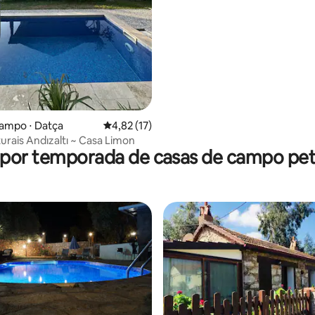
ampo ⋅ Datça
4,82 de uma avaliação média de 5, 17 avalia
4,82 (17)
urais Andızaltı ~ Casa Limon
 por temporada de casas de campo pet 