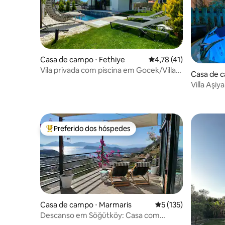
Casa de campo ⋅ Fethiye
4,78 de uma avaliação 
4,78 (41)
Vila privada com piscina em Gocek/Villa
Casa de 
Balca
Villa Aşi
Preferido dos hóspedes
Entre os melhores preferidos dos hóspedes
Casa de campo ⋅ Marmaris
5 de uma avaliação m
5 (135)
Descanso em Söğütköy: Casa com
jacuzzi e café da manhã