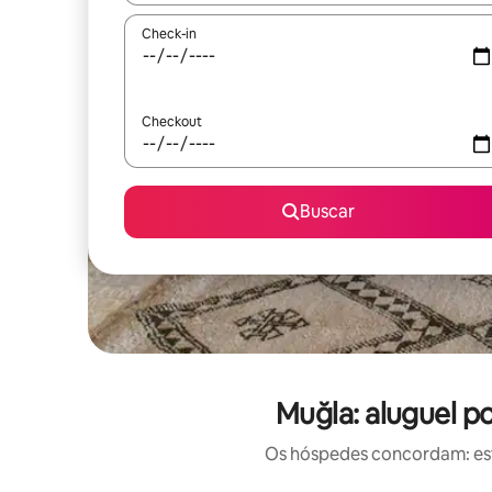
Check-in
Checkout
Buscar
Muğla: aluguel 
Os hóspedes concordam: est