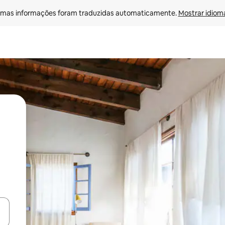
mas informações foram traduzidas automaticamente. 
Mostrar idioma
ore-os usando as seta para cima e para baixo do teclado ou tocando e