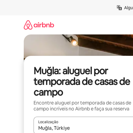
Pular
Algu
para
o
conteúdo
Muğla: aluguel por
temporada de casas de
campo
Encontre aluguel por temporada de casas de
campo incríveis no Airbnb e faça sua reserva
Localização
Quando os resultados estiverem disponíveis, expl