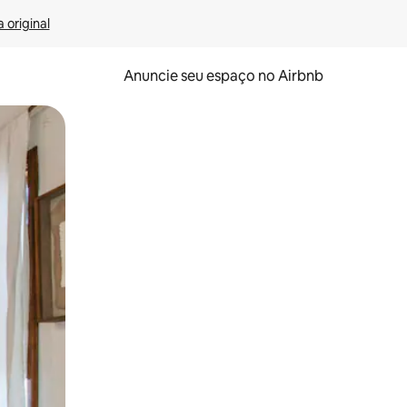
 original
Anuncie seu espaço no Airbnb
 deslizando o dedo na tela.