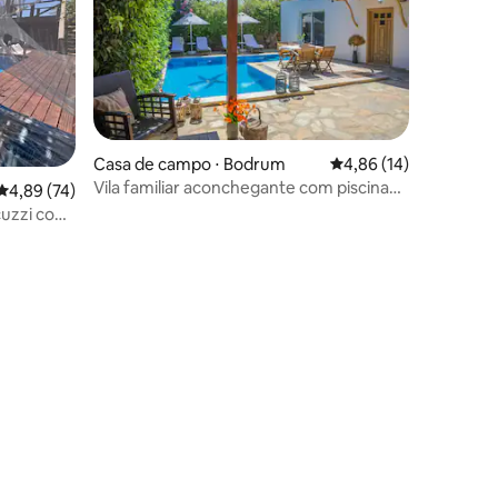
ções
Casa de campo ⋅ Bodrum
4,86 de uma avaliação
4,86 (14)
Vila familiar aconchegante com piscina
4,89 de uma avaliação média de 5, 74 avaliações
4,89 (74)
privativa
cuzzi com