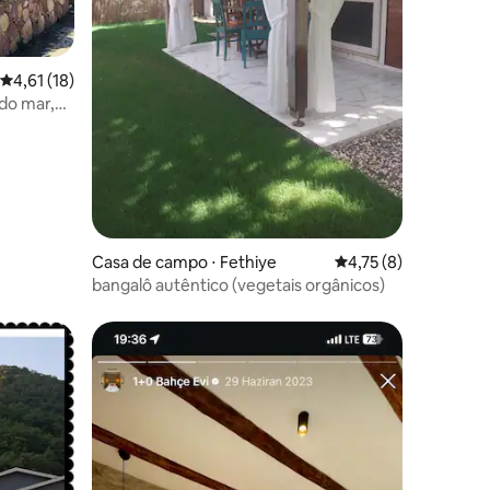
ções
4,61 de uma avaliação média de 5, 18 avaliações
4,61 (18)
 do mar,
Casa de campo ⋅ Fethiye
4,75 de uma avaliaçã
4,75 (8)
bangalô autêntico (vegetais orgânicos)