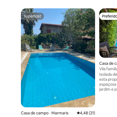
Superhost
Preferid
Superhost
Preferid
Casa de 
Vila fami
privativa
Isolada d
esta pro
espaçosa 
jardim e p
você rela
própria pr
ao ar liv
com um an
Casa de campo ⋅ Marmaris
4,48 de uma avaliação 
4,48 (21)
banheiro 