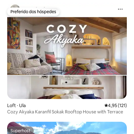
Preferido dos hóspedes
Preferido dos hóspedes
Loft ⋅ Ula
4,95 de uma av
4,95 (121)
Cozy Akyaka Karanfil Sokak Rooftop House with Terrace
Superhost
Superhost