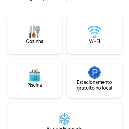
vistas. Na cozinha bem equipada, nossos
Todos os apartame
hóspedes podem preparar seus
terraço são de de
alimentos e bebidas como desejarem. Se
Todas as varandas 
necessário, será um prazer atender
piscina. 400m até 
rapidamente a quaisquer pedidos dos
supermercado a 1
nossos hóspedes. Teremos todo o
instalação foi feit
prazer em atender rapidamente a todos
os tipos de exigências dos nossos
Cozinha
Wi-Fi
hóspedes.
Estacionamento
Piscina
gratuito no local
Ar-condicionado