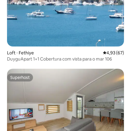
Loft ⋅ Fethiye
4,93 de uma a
4,93 (67)
DuyguApart 1+1 Cobertura com vista para o mar 106
Superhost
Superhost