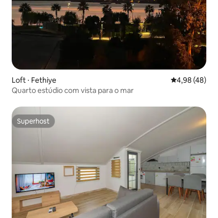
Loft ⋅ Fethiye
4,98 de uma a
4,98 (48)
Quarto estúdio com vista para o mar
Superhost
Superhost