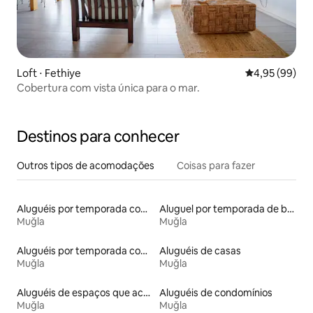
Loft ⋅ Fethiye
4,95 de uma a
4,95 (99)
Cobertura com vista única para o mar.
Destinos para conhecer
Outros tipos de acomodações
Coisas para fazer
Aluguéis por temporada com acesso à praia
Aluguel por temporada de barcos
Muğla
Muğla
Aluguéis por temporada com banheira de hidromassagem
Aluguéis de casas
Muğla
Muğla
Aluguéis de espaços que aceitam animais de estimação
Aluguéis de condomínios
Muğla
Muğla