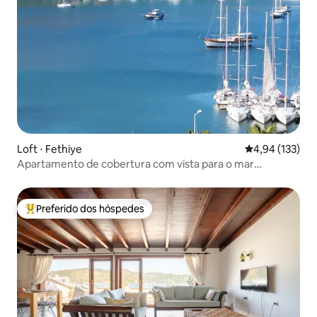
Loft ⋅ Fethiye
4,94 de uma av
4,94 (133)
Apartamento de cobertura com vista para o mar
DuyguApart 1+1
Preferido dos hóspedes
Entre os melhores preferidos dos hóspedes