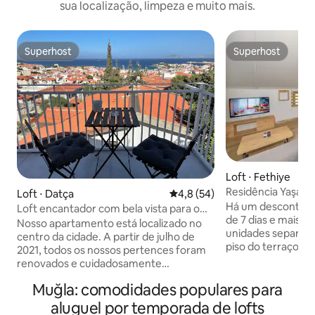
sua localização, limpeza e muito mais.
Superhost
Superhost
Superhost
Superhost
Loft ⋅ Fethiye
Residência Yaşam P
Loft ⋅ Datça
4,8 de uma avaliação média de
4,8 (54)
metros - Terraço 
Há um desconto es
Loft encantador com bela vista para o
de 7 dias e mais de
mar e piscina
Nosso apartamento está localizado no
unidades separada
centro da cidade. A partir de julho de
piso do terraço e
2021, todos os nossos pertences foram
padrão de 2+1 na 
renovados e cuidadosamente
do Yaşam Park Apa
decorados. Quarto espaçoso, lounge de
Muğla: comodidades populares para
apartamento tem
cozinha aberto bem equipado, banheiro,
privativo, chuveiro
banheiro e varanda com excelentes
aluguel por temporada de lofts
de estar, cozinha