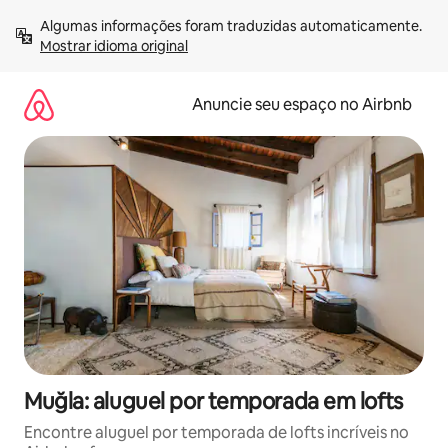
Pular
Algumas informações foram traduzidas automaticamente. 
para
Mostrar idioma original
o
conteúdo
Anuncie seu espaço no Airbnb
Muğla: aluguel por temporada em lofts
Encontre aluguel por temporada de lofts incríveis no