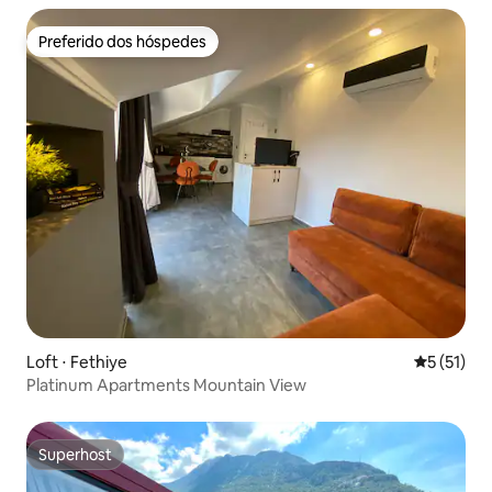
Preferido dos hóspedes
Preferido dos hóspedes
Loft ⋅ Fethiye
5 de uma a
5 (51)
Platinum Apartments Mountain View
Superhost
Superhost