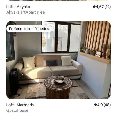
Loft ⋅ Akyaka
4,67 de uma a
4,67 (12)
Akyaka artApart Klee
Preferido dos hóspedes
Preferido dos hóspedes
Loft ⋅ Marmaris
4,9 de uma a
4,9 (48)
Gustahouse