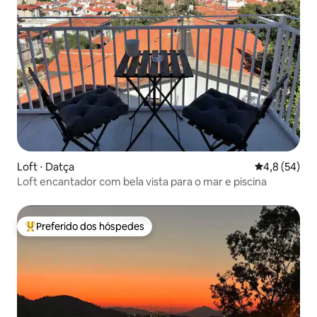
Loft ⋅ Datça
4,8 de uma a
4,8 (54)
Loft encantador com bela vista para o mar e piscina
Preferido dos hóspedes
Entre os melhores preferidos dos hóspedes