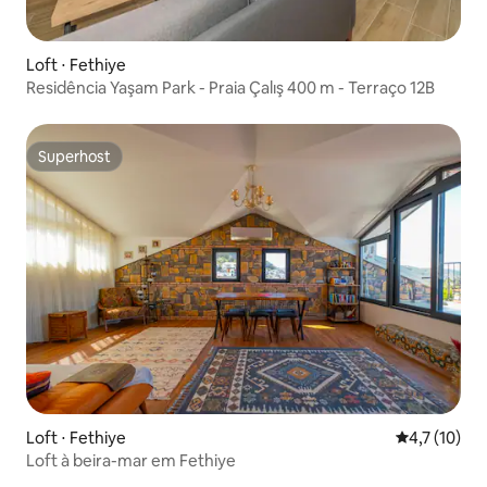
Loft ⋅ Fethiye
Residência Yaşam Park - Praia Çalış 400 m - Terraço 12B
Superhost
Superhost
Loft ⋅ Fethiye
4,7 de uma a
4,7 (10)
Loft à beira-mar em Fethiye