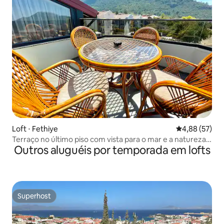
Loft ⋅ Fethiye
4,88 de uma a
4,88 (57)
Terraço no último piso com vista para o mar e a natureza
Outros aluguéis por temporada em lofts
em Ölüdeniz
Superhost
Superhost