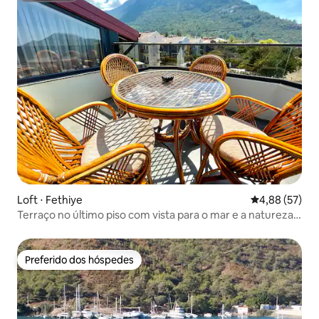
Loft ⋅ Fethiye
4,88 de uma a
4,88 (57)
Terraço no último piso com vista para o mar e a natureza
em Ölüdeniz
Preferido dos hóspedes
Preferido dos hóspedes