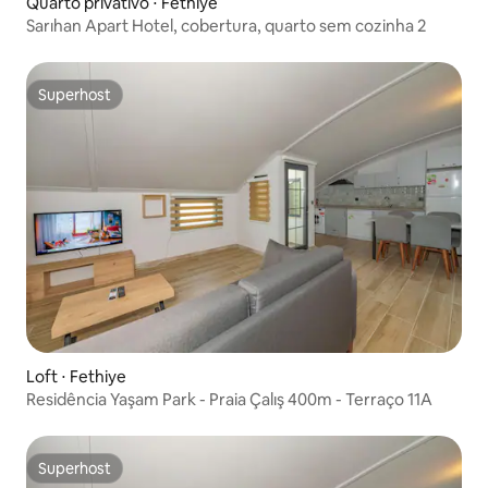
Quarto privativo ⋅ Fethiye
Sarıhan Apart Hotel, cobertura, quarto sem cozinha 2
Superhost
Superhost
Loft ⋅ Fethiye
Residência Yaşam Park - Praia Çalış 400m - Terraço 11A
Superhost
Superhost