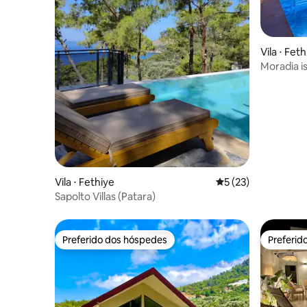
Vila ⋅ Fet
Moradia i
para o ma
Vila ⋅ Fethiye
5 de uma avaliação 
5 (23)
Sapolto Villas (Patara)
Preferido dos hóspedes
Preferid
Preferido dos hóspedes
Preferid