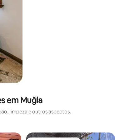
es em Muğla
o, limpeza e outros aspectos.
Casa ⋅ Fe