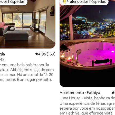
o dos hóspedes
Preferido dos hóspedes
o dos hóspedes
Entre os melhores preferidos d
édia de 5, 135 avaliações
gla
4,95 de uma avaliação média de 5, 169 avalia
4,95 (169)
l48
r em uma bela baía tranquila
aka e Akbük, entrelaçado com
a e o mar. Há um total de 15-20
seu redor. É um lugar perfeito
um livro. Você pode acordar com
os pássaros, onde você pode
Apartamento ⋅ Fethiye
4
relas à noite. É um lugar onde
Luna House - Vista, banheira d
e deitar em sua pequena
hidromassagem, 4 quartos
Uma experiência de férias agra
praia é muito bonita e isolada,
espera por você em nosso apa
impo, a uma distância de 250m,
em Fethiye, que oferece vista
 descer por uma trilha, há uma