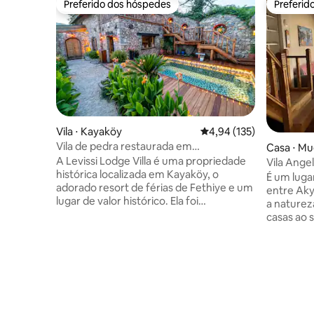
Preferido dos hóspedes
Preferid
Preferido dos hóspedes
Preferid
Vila ⋅ Kayaköy
4,94 de uma avaliação m
4,94 (135)
Vila de pedra restaurada em
Casa ⋅ Mu
Fethiye/Kayaköy
A Levissi Lodge Villa é uma propriedade
Vila Ange
histórica localizada em Kayaköy, o
É um luga
adorado resort de férias de Fethiye e um
entre Aky
lugar de valor histórico. Ela foi
a naturez
cuidadosamente restaurada pela Erday
casas ao 
İnşaat, preservando seu caráter histórico
para ler 
e sua arquitetura. Com sua piscina,
o canto d
projetada para ficar escondida, e seu
ver as est
jardim meticulosamente paisagístico, ela
você pod
oferece a você uma experiência de
mansão. a 
hospedagem de alto nível. Pode
o mar é l
acomodar 2 pessoas e, com os
você pode