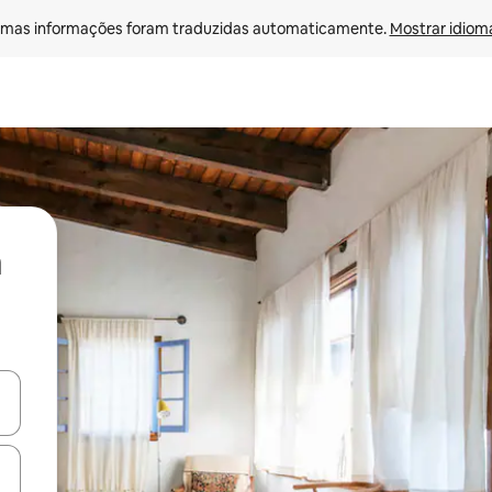
mas informações foram traduzidas automaticamente. 
Mostrar idioma
ore-os usando as seta para cima e para baixo do teclado ou tocando e