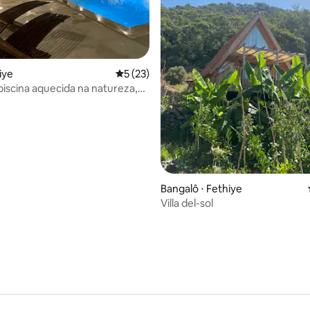
hiye
5 de uma avaliação média de 5, 23 avalia
5 (23)
 piscina aquecida na natureza,
 média de 5, 9 avaliações
Bangalô ⋅ Fethiye
Villa del-sol