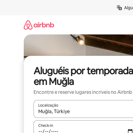
Pular
Algu
para
o
conteúdo
Aluguéis por temporada
em Muğla
Encontre e reserve lugares incríveis no Airbnb
Localização
Quando os resultados estiverem disponíveis, expl
Check-in