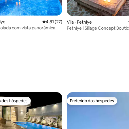
hiye
4,81 de uma avaliação média de 5, 27 avalia
4,81 (27)
Vila ⋅ Fethiye
solada com vista panorâmica
Fethiye | Sillage Concept Bouti
r em Faralya
Kanyon
média de 5, 23 avaliações
o dos hóspedes
Preferido dos hóspedes
o dos hóspedes
Preferido dos hóspedes