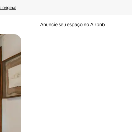
 original
Anuncie seu espaço no Airbnb
 deslizando o dedo na tela.