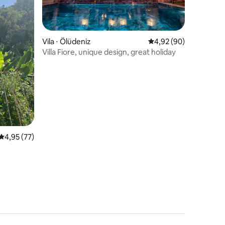
Vila ⋅ Ölüdeniz
4,92 de uma avaliação
4,92 (90)
Villa Fiore, unique design, great holiday
ções
4,95 de uma avaliação média de 5, 77 avaliações
4,95 (77)