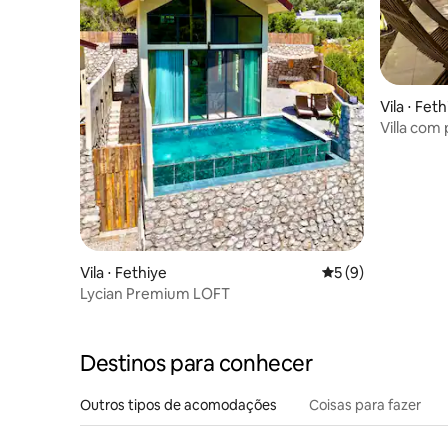
Vila ⋅ Fet
Villa com
Fethiye
Vila ⋅ Fethiye
5 de uma avaliação
5 (9)
Lycian Premium LOFT
Destinos para conhecer
Outros tipos de acomodações
Coisas para fazer