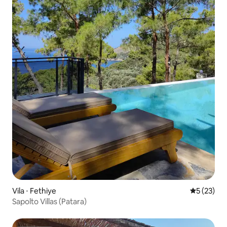
Vila ⋅ Fethiye
5 de uma a
5 (23)
Sapolto Villas (Patara)