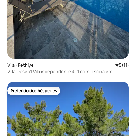
Vila ⋅ Fethiye
5 de uma a
5 (11)
Villa Desen1 Vila independente 4+1 com piscina em
Ölüdeniz
Preferido dos hóspedes
Preferido dos hóspedes