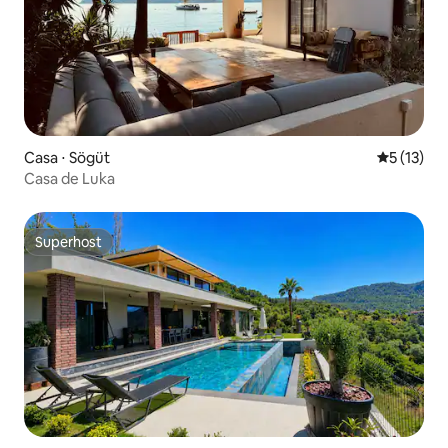
Casa ⋅ Sögüt
5 de uma a
5 (13)
Casa de Luka
Superhost
Superhost