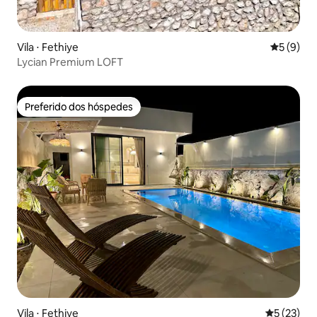
Vila ⋅ Fethiye
5 de uma 
5 (9)
Lycian Premium LOFT
Preferido dos hóspedes
Preferido dos hóspedes
Vila ⋅ Fethiye
5 de uma a
5 (23)