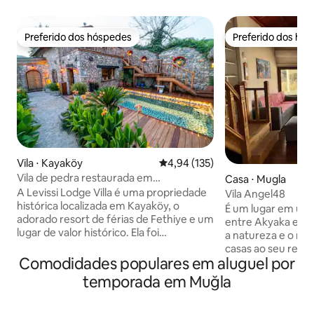
Preferido dos hóspedes
Preferido dos hó
Preferido dos hóspedes
Preferido dos hó
Vila ⋅ Kayaköy
4,94 de uma avaliação média de 
4,94 (135)
Vila de pedra restaurada em
Casa ⋅ Mugla
Fethiye/Kayaköy
A Levissi Lodge Villa é uma propriedade
Vila Angel48
histórica localizada em Kayaköy, o
É um lugar em uma 
adorado resort de férias de Fethiye e um
entre Akyaka e A
lugar de valor histórico. Ela foi
a natureza e o mar
cuidadosamente restaurada pela Erday
casas ao seu redor
İnşaat, preservando seu caráter
Comodidades populares em aluguel por
para ler um livro.
histórico e sua arquitetura. Com sua
com o canto dos p
temporada em Muğla
piscina, projetada para ficar escondida, e
pode ver as estrela
seu jardim meticulosamente
onde você pode d
paisagístico, ela oferece a você uma