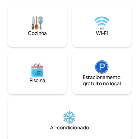
mansão. a praia é 
experiência de hospedagem de alto
o mar é limpo, a u
nível. Pode acomodar 2 pessoas e, com
você pode descer 
os confortáveis sofás-cama no quarto
rampa de 100m, o
adicional, pode dormir até 4 pessoas. A
distância, há a fa
piscina está aberta durante 12 meses.
você pode ir para
Cozinha
Wi-Fi
Não há sistema de aquecimento da
sem ondas, há um 
piscina e da banheira de
mercado.
hidromassagem.
Estacionamento
Piscina
gratuito no local
Ar-condicionado