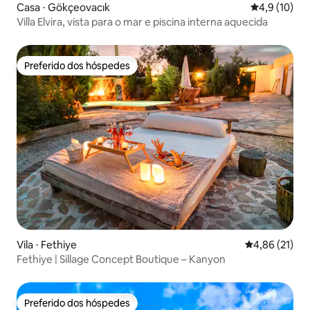
Casa ⋅ Gökçeovacık
4,9 de uma a
4,9 (10)
Villa Elvira, vista para o mar e piscina interna aquecida
Preferido dos hóspedes
Preferido dos hóspedes
Vila ⋅ Fethiye
4,86 de uma a
4,86 (21)
Fethiye | Sillage Concept Boutique – Kanyon
Preferido dos hóspedes
Preferido dos hóspedes