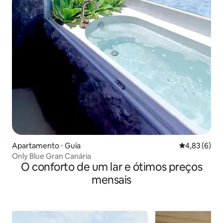
Apartamento ⋅ Guía
4,83 de uma 
4,83 (6)
Only Blue Gran Canária
O conforto de um lar e ótimos preços
mensais