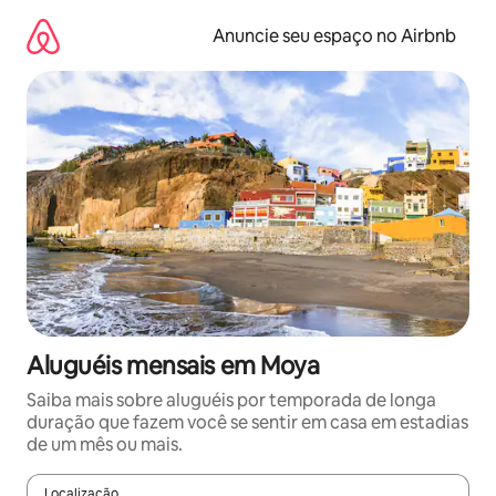
Pular
para
Anuncie seu espaço no Airbnb
o
conteúdo
Aluguéis mensais em Moya
Saiba mais sobre aluguéis por temporada de longa
duração que fazem você se sentir em casa em estadias
de um mês ou mais.
Localização