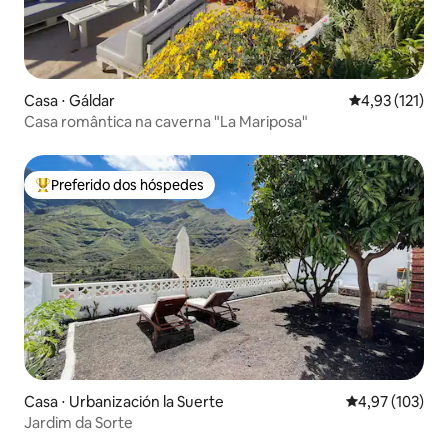
Casa ⋅ Gáldar
4,93 de uma av
4,93 (121)
Casa romântica na caverna "La Mariposa"
Preferido dos hóspedes
Entre os melhores preferidos dos hóspedes
Casa ⋅ Urbanización la Suerte
4,97 de uma av
4,97 (103)
Jardim da Sorte