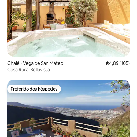
Chalé ⋅ Vega de San Mateo
4,89 de uma av
4,89 (105)
Casa Rural Bellavista
Preferido dos hóspedes
Preferido dos hóspedes