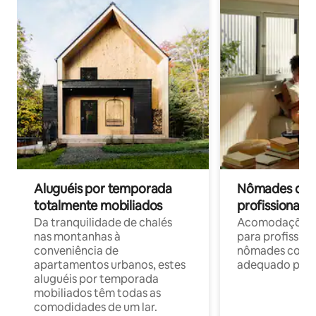
Aluguéis por temporada
Nômades digit
totalmente mobiliados
profissionais 
Da tranquilidade de chalés
Acomodações c
nas montanhas à
para profission
conveniência de
nômades com W
apartamentos urbanos, estes
adequado para 
aluguéis por temporada
mobiliados têm todas as
comodidades de um lar.