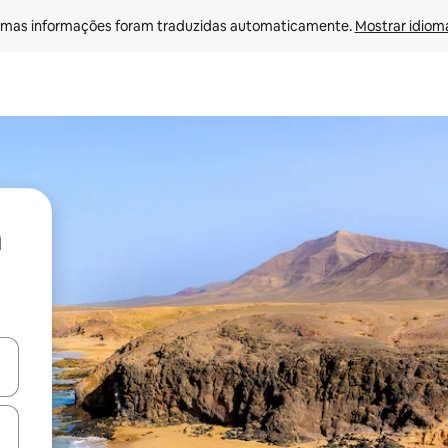
mas informações foram traduzidas automaticamente. 
Mostrar idioma
ore-os usando as seta para cima e para baixo do teclado ou tocando e