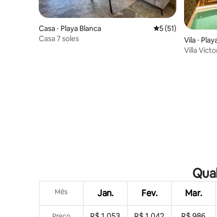
Casa ⋅ Playa Blanca
5 de uma avaliação 
5 (51)
Casa 7 soles
Vila ⋅ Pla
Villa Victo
Qual
Mês
Jan.
Fev.
Mar.
R$ 1.053
R$ 1.042
R$ 986
Preço