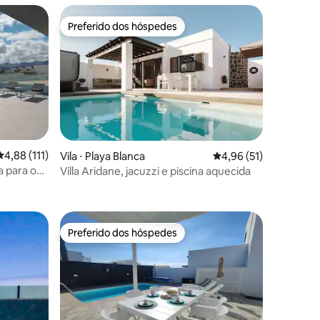
Preferido dos hóspedes
Preferido dos hóspedes
ções
4,88 de uma avaliação média de 5, 111 avaliações
4,88 (111)
Vila ⋅ Playa Blanca
4,96 de uma avaliação
4,96 (51)
 para o
Villa Aridane, jacuzzi e piscina aquecida
xur...
Preferido dos hóspedes
os hóspedes
Preferido dos hóspedes