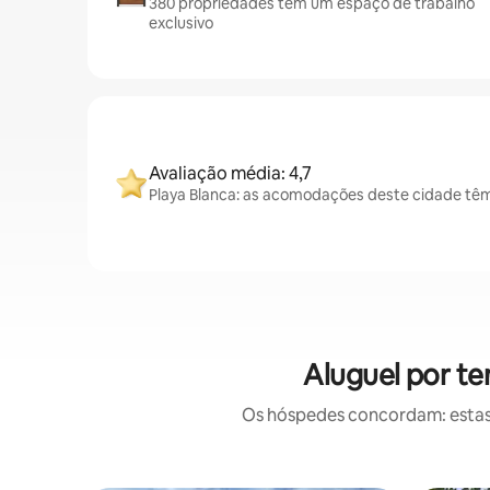
380 propriedades têm um espaço de trabalho
exclusivo
Avaliação média: 4,7
Playa Blanca: as acomodações deste cidade têm
Aluguel por t
Os hóspedes concordam: estas