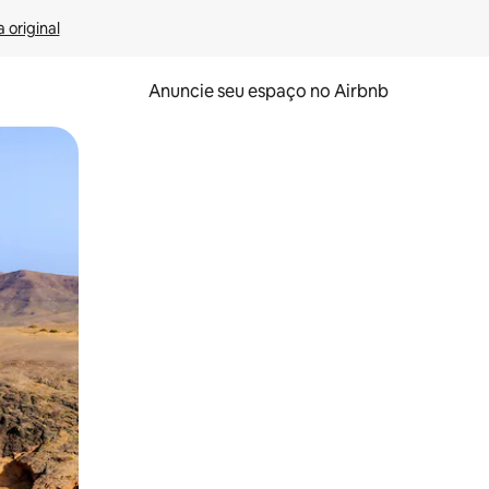
 original
Anuncie seu espaço no Airbnb
 deslizando o dedo na tela.