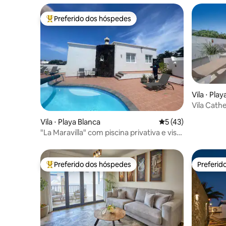
Preferido dos hóspedes
Entre os melhores preferidos dos hóspedes
Vila ⋅ Pla
Vila Cath
Vila ⋅ Playa Blanca
5 de uma avaliação 
5 (43)
"La Maravilla" com piscina privativa e vista
para o mar
Preferido dos hóspedes
Preferid
Entre os melhores preferidos dos hóspedes
Preferid