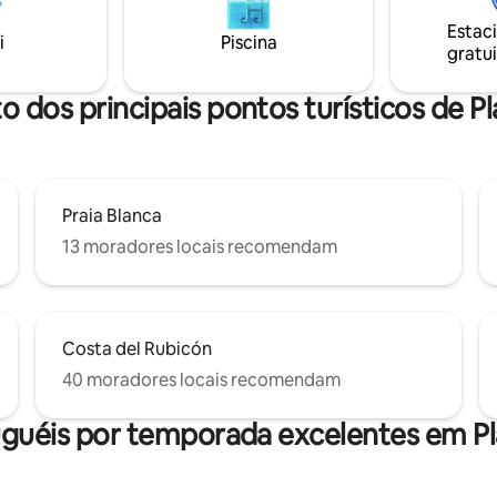
s na elegante área de jantar com
de refeições ao ar livre, churra
Estac
 o mar. Seu refúgio para
solário, chuveiro ao ar livre e pi
i
Piscina
gratui
 de paz absoluta e luxo
privativa. Esperamos ver vo
vel.
o dos principais pontos turísticos de P
Praia Blanca
13 moradores locais recomendam
Costa del Rubicón
40 moradores locais recomendam
uguéis por temporada excelentes em Pl