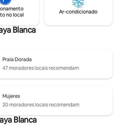
squeira,
Rubicón fica a 0,500 km de distância,
ionamento
scina
onde você pode desfrutar de bons
Ar-condicionado
to no local
cê em breve!
restaurantes
laya Blanca
Praia Dorada
47 moradores locais recomendam
Mujeres
20 moradores locais recomendam
aya Blanca