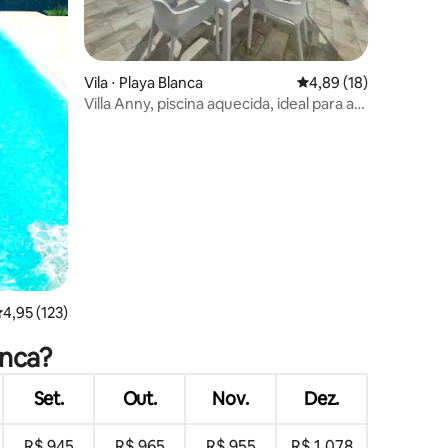
ções
Vila ⋅ Playa Blanca
4,89 de uma avaliação
4,89 (18)
Villa Anny, piscina aquecida, ideal para a
família!
,95 de uma avaliação média de 5, 123 avaliações
4,95 (123)
anca?
Set.
Out.
Nov.
Dez.
R$ 945
R$ 965
R$ 955
R$ 1.078