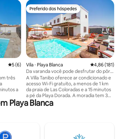
Casa ⋅ Pl
Preferido dos hóspedes
Prefe
Preferido dos hóspedes
Entre o
Vila com 
vista par
Bem-vind
em Playa 
para a Ma
Beach, D
Papagayo. Uma casa de férias 
reformad
tranquila
privativa
ções
5 de uma avaliação média de 5, 6 avaliações
5 (6)
Vila ⋅ Playa Blanca
4,86 de uma avaliação 
4,86 (181)
vistas pe
Da varanda você pode desfrutar do pôr
mar. Bela
do sol
com três
A Villa Tanibo oferece ar condicionado e
piscina 
na
acesso Wi-Fi gratuito, a menos de 1 km
quadra d
da praia de Las Coloradas e a 15 minutos
férias per
a pé da Playa Dorada. A moradia tem 3
m Playa Blanca
quartos, cozinha com máquina de lavar
cada
louça e micro-ondas, máquina de lavar
ar-
roupa, sala de estar, sala de jantar, dois
banheiros e um vaso sanitário, está bem
nós as
equipada, é espaçosa e aconchegante.
te do seu
Possui terraço privativo com piscina
 uma área
aquecida. El Puerto Deportivo Marina