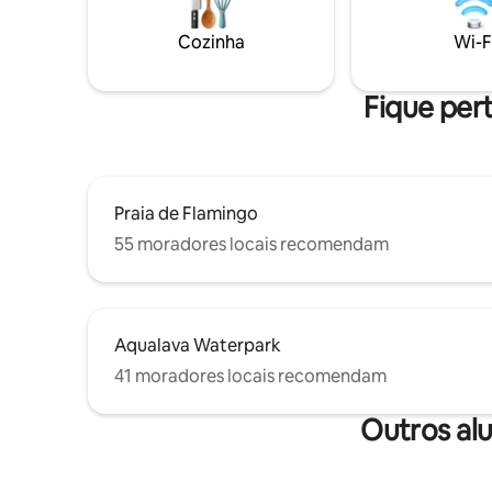
Área de estar de 220 m2 ( 280m2
culinária
incluindo os anexos ) em um terreno de
vista para
Cozinha
Wi-F
1200 m2 recomendação de carro
desfrutar
inesquecí
Fique pert
Praia de Flamingo
55 moradores locais recomendam
Aqualava Waterpark
41 moradores locais recomendam
Outros al