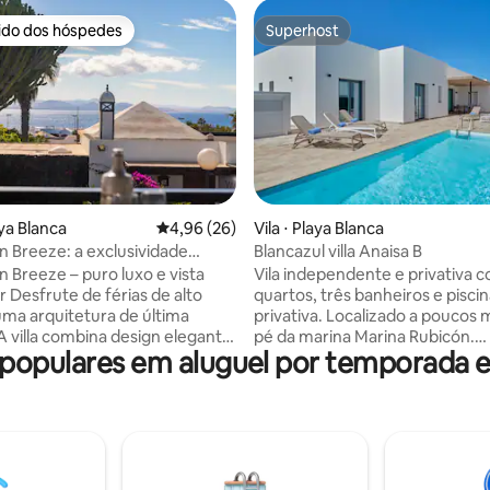
rido dos hóspedes
Superhost
 melhores preferidos dos hóspedes
Superhost
édia de 5, 124 avaliações
ya Blanca
4,96 de uma avaliação média de 5, 26 avalia
4,96 (26)
Vila ⋅ Playa Blanca
an Breeze: a exclusividade
Blancazul villa Anaisa B
a brisa do mar
n Breeze – puro luxo e vista
Vila independente e privativa 
 alto
quartos, três banheiros e pisci
uma arquitetura de última
privativa. Localizado a poucos minutos a
A villa combina design elegante
pé da marina Marina Rubicón.
opulares em aluguel por temporada e
ximo de conforto. Os
Estacionamento, solário, Wi-Fi,
 incluem a banheira de
churrasqueira, tênis de mesa, 
agem privativa com vistas
quarto tem banheiro privativo, 
cas deslumbrantes para o mar
condicionado e aquecimento. Não há
o exclusivo para banhos de sol.
necessidade de levar toalhas - 
de áreas de estar internas e
fornecemos para você! Desfru
elegantes, além de delícias
espaçoso terraço privado com