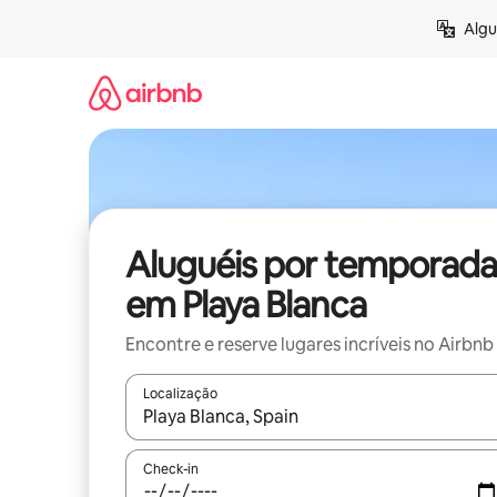
Pular
Algu
para
o
conteúdo
Aluguéis por temporada
em Playa Blanca
Encontre e reserve lugares incríveis no Airbnb
Localização
Quando os resultados estiverem disponíveis, expl
Check-in