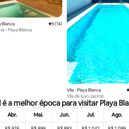
média de 5, 51 avaliações
ya Blanca
5 de uma avaliação média de 5, 14 avalia
5 (14)
ria - Playa Blanca
Vila ⋅ Playa Blanca
4
Vila de luxo Jazmin
 é a melhor época para visitar Playa Bl
Abr.
Mai.
Jun.
Jul.
Ago.
R$ 976
R$ 899
R$ 883
R$ 1.042
R$ 1.099