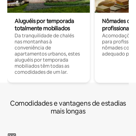
Aluguéis por temporada
Nômades digit
totalmente mobiliados
profissionais 
Da tranquilidade de chalés
Acomodações c
nas montanhas à
para profission
conveniência de
nômades com W
apartamentos urbanos, estes
adequado para 
aluguéis por temporada
mobiliados têm todas as
comodidades de um lar.
Comodidades e vantagens de estadias
mais longas