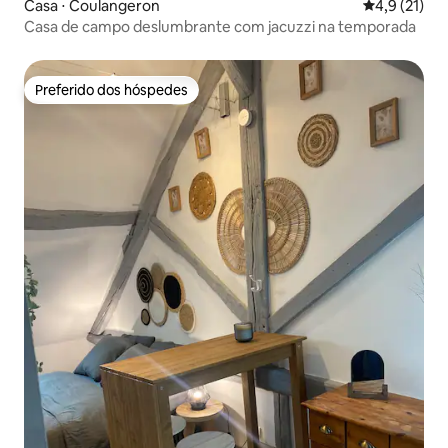
Casa ⋅ Coulangeron
4,9 de uma a
4,9 (21)
Casa de campo deslumbrante com jacuzzi na temporada
Preferido dos hóspedes
Preferido dos hóspedes