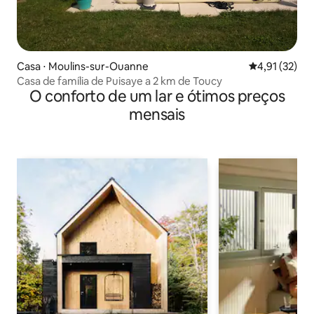
Casa ⋅ Moulins-sur-Ouanne
4,91 de uma a
4,91 (32)
Casa de família de Puisaye a 2 km de Toucy
O conforto de um lar e ótimos preços
mensais