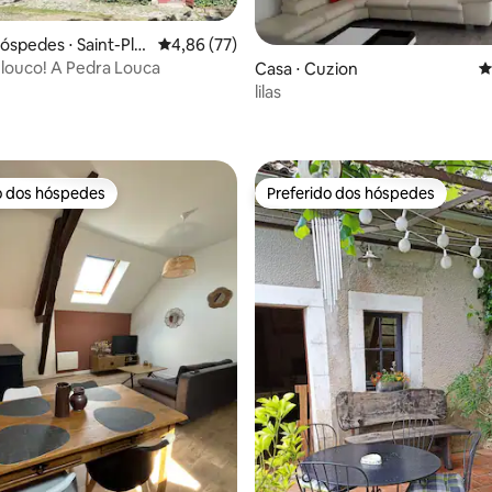
hóspedes ⋅ Saint-Pla
4,86 de uma avaliação média de 5, 77 avalia
4,86 (77)
 louco! A Pedra Louca
média de 5, 43 avaliações
Casa ⋅ Cuzion
4
lilas
o dos hóspedes
Preferido dos hóspedes
o dos hóspedes
Preferido dos hóspedes
 média de 5, 5 avaliações