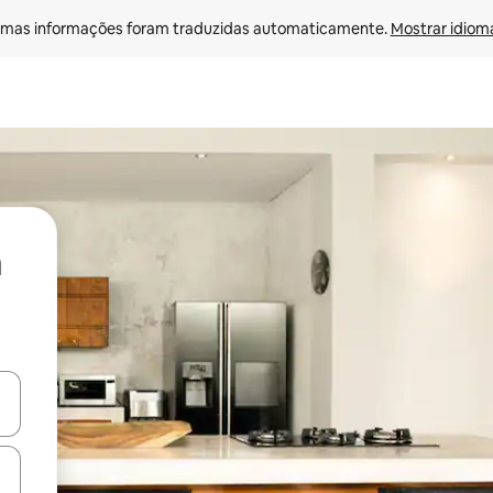
mas informações foram traduzidas automaticamente. 
Mostrar idioma
ore-os usando as seta para cima e para baixo do teclado ou tocando e