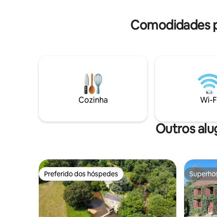
favor, avise-me. Móveis de jardim,
departam
estacionamento São permitidos animais
Lago Eguz
Comodidades p
de estimação dentro do razoável, entre
aquáticas
em contato comigo sobre isso Roupas de
Argenton-
cama e toalhas não são fornecidas
Châtre, t
Cozinha
Wi-F
Outros alu
Preferido dos hóspedes
Superho
Preferido dos hóspedes
Superho