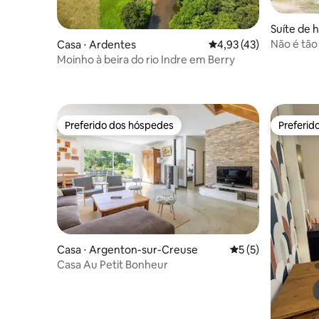
Suíte de 
ntaire
Não é tão
Casa ⋅ Ardentes
4,93 de uma avaliação 
4,93 (43)
Moinho à beira do rio Indre em Berry
Preferido dos hóspedes
Preferid
Preferido dos hóspedes
Preferid
Casa ⋅ Argenton-sur-Creuse
5 de uma avaliação
5 (5)
Casa Au Petit Bonheur