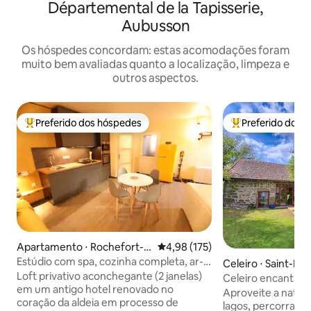
Départemental de la Tapisserie,
Aubusson
Os hóspedes concordam: estas acomodações foram
muito bem avaliadas quanto a localização, limpeza e
outros aspectos.
Preferido dos hóspedes
Preferido dos 
Entre os melhores preferidos dos hóspedes
Entre os melhore
Apartamento ⋅ Rochefort-
4,98 de uma avaliação média de 
4,98 (175)
Montagne
Estúdio com spa, cozinha completa, ar-
Celeiro ⋅ Saint-Pie
condicionado e cama gigante
Loft privativo aconchegante (2 janelas)
ue
Celeiro encantado
em um antigo hotel renovado no
Lac de Vassivière
Aproveite a natur
coração da aldeia em processo de
lagos, percorra flo