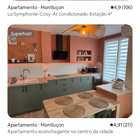
Apartamento ⋅ Montluçon
4,9 de uma av
4,9 (106)
La Symphonie-Cosy-Ar condicionado-Estação 4*
Superhost
Superhost
Apartamento ⋅ Montluçon
4,91 de uma av
4,91 (211)
Apartamento aconchegante no centro da cidade