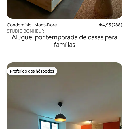
Condomínio ⋅ Mont-Dore
4,95 de uma ava
4,95 (288)
STUDIO BONHEUR
Aluguel por temporada de casas para
famílias
Preferido dos hóspedes
Preferido dos hóspedes