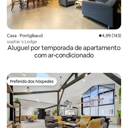
Casa ⋅ Pontgibaud
4,99 de uma av
4,99 (143)
sophie 's Lodge
Aluguel por temporada de apartamento
com ar-condicionado
Preferido dos hóspedes
Preferido dos hóspedes