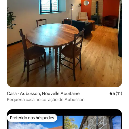
Casa ⋅ Aubusson, Nouvelle Aquitaine
5 de uma a
5 (11)
Pequena casa no coração de Aubusson
Preferido dos hóspedes
Preferido dos hóspedes