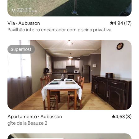
Vila ⋅ Aubusson
4,94 de uma a
4,94 (17)
Pavilhão inteiro encantador com piscina privativa
Superhost
Superhost
Apartamento ⋅ Aubusson
4,63 de uma 
4,63 (8)
gîte de la Beauze 2