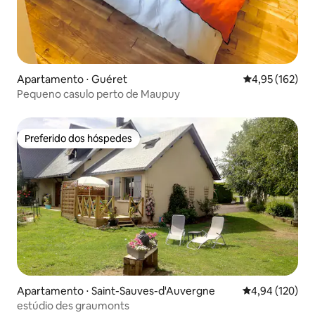
Apartamento ⋅ Guéret
4,95 de uma av
4,95 (162)
Pequeno casulo perto de Maupuy
Preferido dos hóspedes
Preferido dos hóspedes
Apartamento ⋅ Saint-Sauves-d'Auvergne
4,94 de uma av
4,94 (120)
estúdio des graumonts