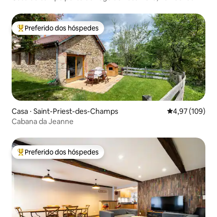
Preferido dos hóspedes
Entre os melhores preferidos dos hóspedes
Casa ⋅ Saint-Priest-des-Champs
4,97 de uma av
4,97 (109)
Cabana da Jeanne
Preferido dos hóspedes
Entre os melhores preferidos dos hóspedes