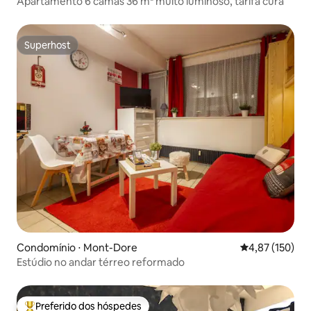
Apartamento 6 camas 36 m² muito luminoso, tarifa cura
Superhost
Superhost
Condomínio ⋅ Mont-Dore
4,87 de uma av
4,87 (150)
Estúdio no andar térreo reformado
Preferido dos hóspedes