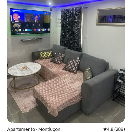
Apartamento ⋅ Montluçon
4,8 de uma av
4,8 (289)