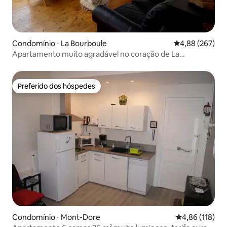
Condomínio ⋅ La Bourboule
4,88 de uma ava
4,88 (267)
Apartamento muito agradável no coração de La
Bourboule
Preferido dos hóspedes
Preferido dos hóspedes
Condomínio ⋅ Mont-Dore
4,86 de uma av
4,86 (118)