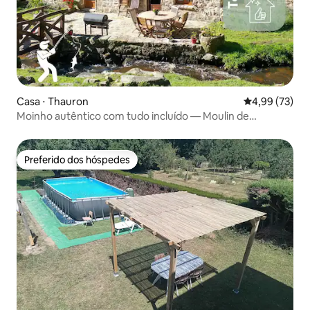
Casa ⋅ Thauron
4,99 de uma a
4,99 (73)
Moinho autêntico com tudo incluído — Moulin de
Lavaugarde
Preferido dos hóspedes
Preferido dos hóspedes