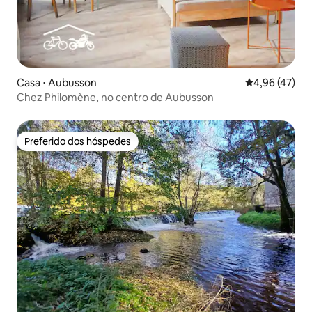
Casa ⋅ Aubusson
4,96 de uma a
4,96 (47)
Chez Philomène, no centro de Aubusson
Preferido dos hóspedes
Preferido dos hóspedes