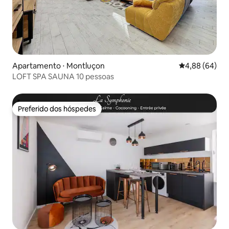
Apartamento ⋅ Montluçon
4,88 de uma av
4,88 (64)
LOFT SPA SAUNA 10 pessoas
Preferido dos hóspedes
Preferido dos hóspedes