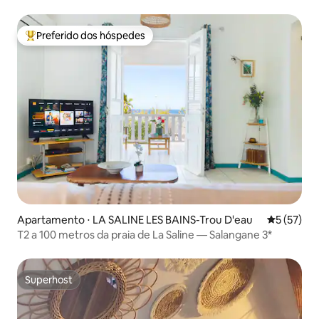
Preferido dos hóspedes
Entre os melhores preferidos dos hóspedes
Apartamento ⋅ LA SALINE LES BAINS-Trou D'eau
5 de uma a
5 (57)
T2 a 100 metros da praia de La Saline — Salangane 3*
Superhost
Superhost