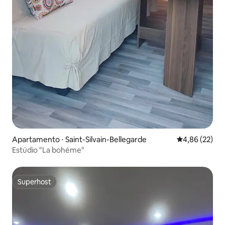
Apartamento ⋅ Saint-Silvain-Bellegarde
4,86 de uma a
4,86 (22)
Estúdio "La bohéme"
Superhost
Superhost