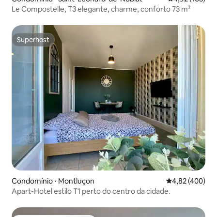
Le Compostelle, T3 elegante, charme, conforto 73 m²
Superhost
Superhost
Condomínio ⋅ Montluçon
4,82 de uma av
4,82 (400)
Apart-Hotel estilo T1 perto do centro da cidade.