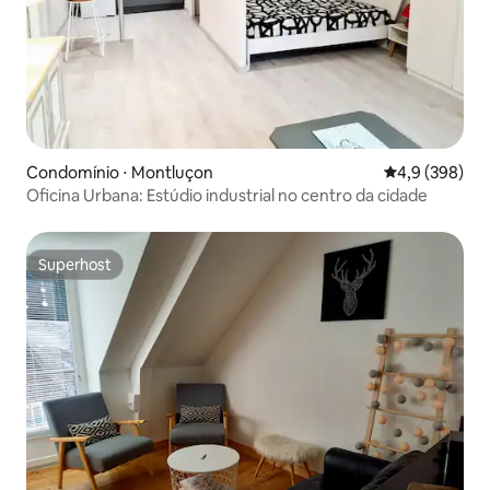
Condomínio ⋅ Montluçon
4,9 de uma av
4,9 (398)
Oficina Urbana: Estúdio industrial no centro da cidade
Superhost
Superhost