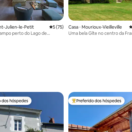
édia de 5, 126 avaliações
nt-Julien-le-Petit
5 de uma avaliação média de 5, 75 avalia
5 (75)
Casa ⋅ Mourioux-Vieilleville
4
campo perto do Lago de
Uma bela Gîte no centro da Fra
e, Le Béchat
o dos hóspedes
Preferido dos hóspedes
o dos hóspedes
Entre os melhores preferidos d