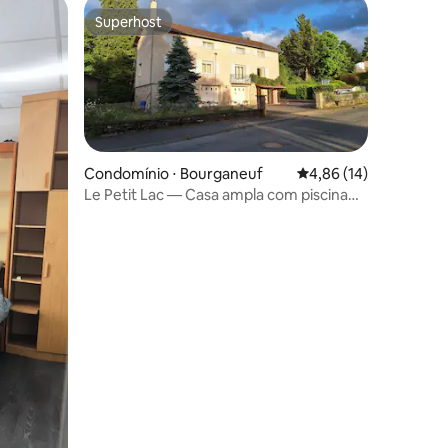
Superhost
Superhost
Condomínio ⋅ Bourganeuf
4,86 de uma avaliação
4,86 (14)
Le Petit Lac — Casa ampla com piscina
privativa
ções