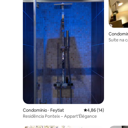
Condomíni
Suíte na 
Condomínio ⋅ Feytiat
4,86 de uma avaliação 
4,86 (14)
Residência Ponteix – Appart'Élégance