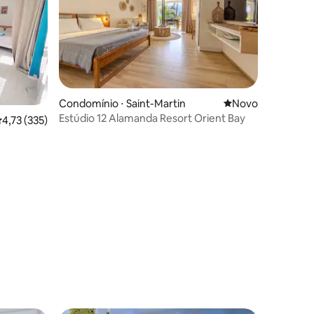
ções
Condomínio ⋅ Saint-Martin
Novo lugar para fi
Novo
Estúdio 12 Alamanda Resort Orient Bay
,73 de uma avaliação média de 5, 335 avaliações
4,73 (335)