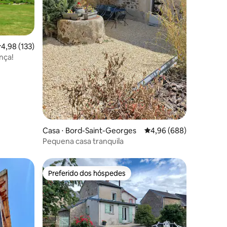
ções
,98 de uma avaliação média de 5, 133 avaliações
4,98 (133)
nça!
Casa ⋅ Bord-Saint-Georges
4,96 de uma avaliação m
4,96 (688)
Pequena casa tranquila
Preferido dos hóspedes
os hóspedes
Preferido dos hóspedes