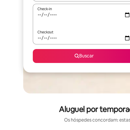
Check-in
Checkout
Buscar
Aluguel por tempora
Os hóspedes concordam: estas