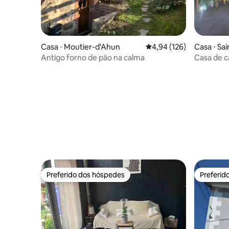
Casa ⋅ Moutier-d'Ahun
4,94 de uma avaliação m
4,94 (126)
Casa ⋅ Sai
Antigo forno de pão na calma
Casa de 
Vassivièr
Preferido dos hóspedes
Preferid
Preferido dos hóspedes
Preferid