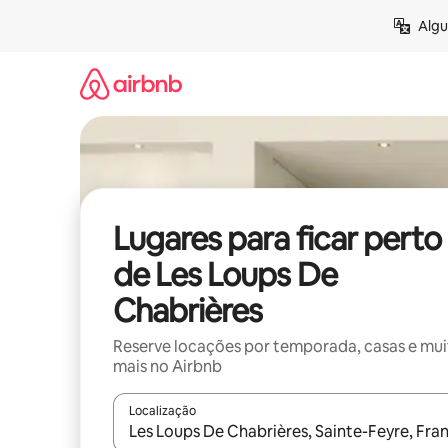
Pular
Algu
para
o
conteúdo
Lugares para ficar perto
de Les Loups De
Chabrières
Reserve locações por temporada, casas e mu
mais no Airbnb
Localização
Quando os resultados estiverem disponíveis, expl