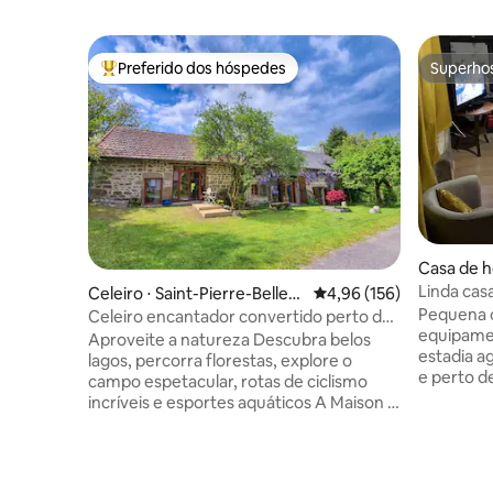
Preferido dos hóspedes
Superho
Entre os melhores preferidos dos hóspedes
Superho
Casa de h
Linda cas
Celeiro ⋅ Saint-Pierre-Bellev
4,96 de uma avaliação m
4,96 (156)
Pequena c
ue
Celeiro encantador convertido perto de
equipame
Lac de Vassivière
Aproveite a natureza Descubra belos
estadia a
lagos, percorra florestas, explore o
e perto de
campo espetacular, rotas de ciclismo
descobrir
incríveis e esportes aquáticos A Maison 3
região Atividades nas proximidades:
é um celeiro lindamente convertido no
tênis, equ
coração de Limousin. Parte de uma
pé, labiri
fazenda de pedra maior, a propriedade
pequena praia. Com um
pode acomodar até 5 adultos Esta