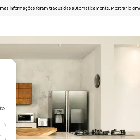
mas informações foram traduzidas automaticamente. 
Mostrar idioma
ito
ore-os usando as seta para cima e para baixo do teclado ou tocando e