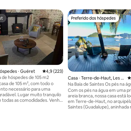
st
Preferido dos hóspedes
st
Preferido dos hóspedes
óspedes ⋅ Guéret
4,9 de uma avaliação média de 5, 223 avalia
4,9 (223)
a de hóspedes de 105 m2
édia de 5, 156 avaliações
Casa ⋅ Terre‑de‑Haut, Les S
4
asa de 105 m², com todo o
aintes, Guadeloupe
Na Baía de Saintes Os pés na á
nto necessário para uma
Com os pés na água em uma pr
gradável. Lugar muito tranquilo
areia branca, nossa casa está lo
 todas as comodidades. Venha
em Terre-de-Haut, no arquipél
 no coração da nossa bela
Saintes (Guadalupe), aninhada 
coração de sua maravilhosa baí
itação, passeios de bicicleta e a
típico bairro de pescadores de
nto gigante, lago com jogos,
Curé. Perto de todas as comod
a localização
não há necessidade de alugar 