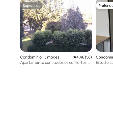
Superhost
Preferid
Superhost
Preferid
Condomínio ⋅ Limoges
4,46 de uma avaliação 
4,46 (56)
Condomín
Apartamento com todos os confortos,
Estúdio c
perto da estação de trem, espaço verde