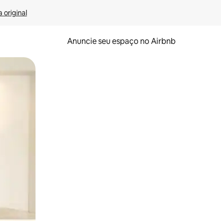
 original
Anuncie seu espaço no Airbnb
 deslizando o dedo na tela.