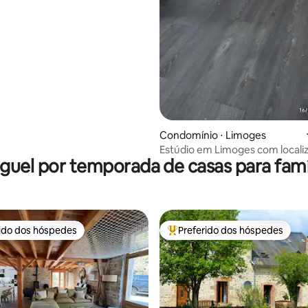
Condomínio ⋅ Limoges
Estúdio em Limoges com locali
guel por temporada de casas para famí
ideal
rido dos hóspedes
Preferido dos hóspedes
 melhores preferidos dos hóspedes
Entre os melhores preferidos d