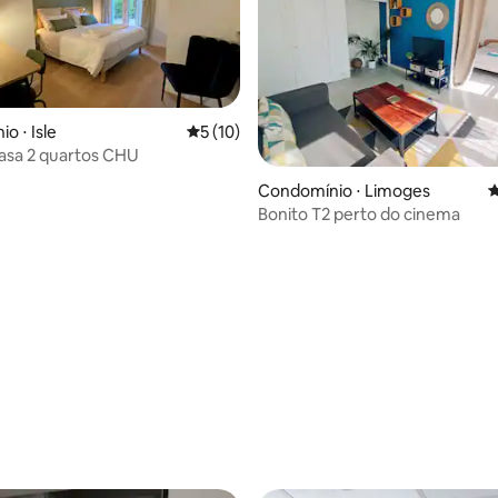
o ⋅ Isle
5 de uma avaliação média de 5, 10 avalia
5 (10)
casa 2 quartos CHU
Condomínio ⋅ Limoges
4
Bonito T2 perto do cinema
média de 5, 14 avaliações