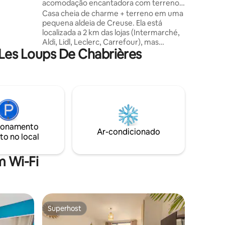
yre
acomodação encantadora com terreno
, pois
no campo
Casa cheia de charme + terreno em uma
 uma área
pequena aldeia de Creuse. Ela está
o de 30
localizada a 2 km das lojas (Intermarché,
Aldi, Lidl, Leclerc, Carrefour), mas
hê-lo de
Les Loups De Chabrières
também de restaurantes (Buffalo Grill,
Domespace) Nossa bela região tem
muitas atrações, há a floresta de
Chabrière para caminhadas ou mountain
bike, os lobos de Chabrière, o labirinto
gigante, a arvorismo, a lagoa de
Courtilles, os 3 lagos de Anzème, as
tapeçarias de Aubusson, o vale dos
ionamento
pintores em Crozant, o lago Vassivière e
Ar-condicionado
to no local
suas praias
 Wi-Fi
Superhost
Superhost