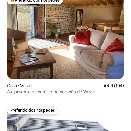
Preferido dos hóspedes
Entre os melhores preferidos dos hóspedes
Casa ⋅ Volvic
4,9 de uma av
4,9 (104)
Alojamento de caráter no coração de Volvic
Preferido dos hóspedes
Preferido dos hóspedes