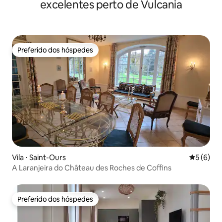
excelentes perto de Vulcania
Preferido dos hóspedes
Preferido dos hóspedes
Vila ⋅ Saint-Ours
5 de uma 
5 (6)
A Laranjeira do Château des Roches de Coffins
Preferido dos hóspedes
Preferido dos hóspedes