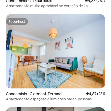
Condomínio ⋅ La Bourboule
4,88 de uma ava
4,88 (267)
Apartamento muito agradável no coração de La
Bourboule
Superhost
Superhost
Condomínio ⋅ Clermont-Ferrand
4,87 de uma av
4,87 (231)
Apartamento espaçoso e luminoso para 5 pessoas