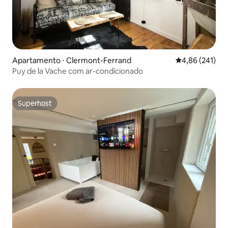
Apartamento ⋅ Clermont-Ferrand
4,86 de uma av
4,86 (241)
Puy de la Vache com ar-condicionado
Superhost
Superhost