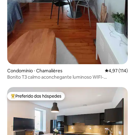
Condomínio ⋅ Chamalières
4,97 de uma av
4,97 (114)
Bonito T3 calmo aconchegante luminoso WIFI-
estacionamento privado
Preferido dos hóspedes
Entre os melhores preferidos dos hóspedes