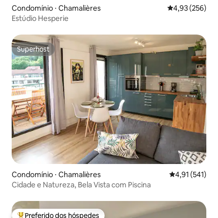
Condomínio ⋅ Chamalières
4,93 de uma av
4,93 (256)
Estúdio Hesperie
Superhost
Superhost
Condomínio ⋅ Chamalières
4,91 de uma av
4,91 (541)
Cidade e Natureza, Bela Vista com Piscina
Preferido dos hóspedes