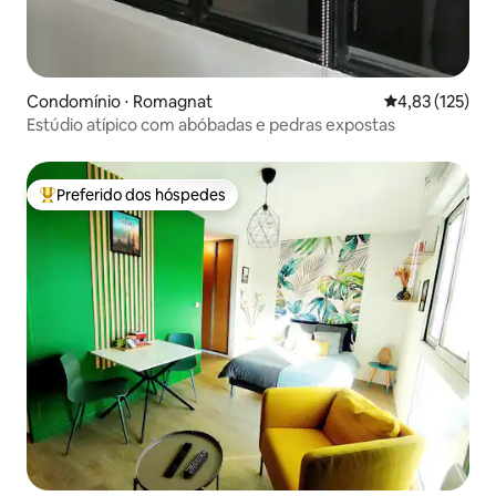
Condomínio ⋅ Romagnat
4,83 de uma av
4,83 (125)
Estúdio atípico com abóbadas e pedras expostas
Preferido dos hóspedes
Entre os melhores preferidos dos hóspedes