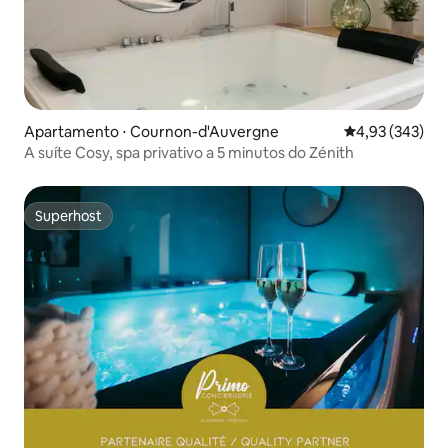
Apartamento ⋅ Cournon-d'Auvergne
4,93 de uma av
4,93 (343)
A suíte Cosy, spa privativo a 5 minutos do Zénith
Superhost
Superhost