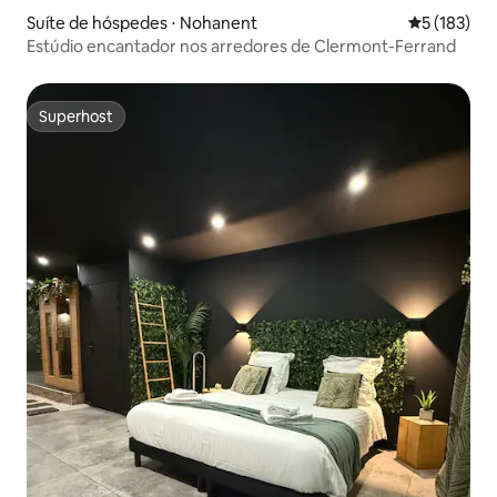
Suíte de hóspedes ⋅ Nohanent
5 de uma av
5 (183)
Estúdio encantador nos arredores de Clermont-Ferrand
Superhost
Superhost