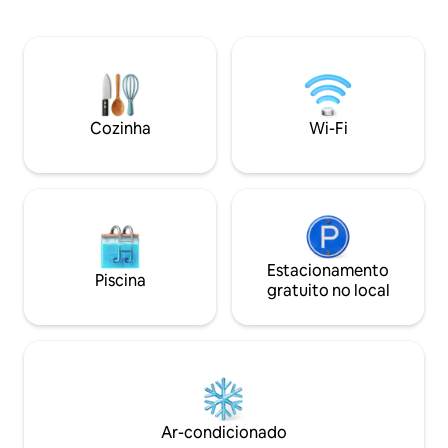
carro do Vulcania
medieval e cercada por várias trilhas.
A 10 minutos do 
Tranquilidade e ar puro são garantidos.
Goules (ponto de p
Possibilidade de check-in autônomo.
picos vulcânicos), A 15 minutos do ponto
Equipamento para bebês, lençóis e
de partida do Les
toalhas fornecidos.
20 minutos da Cav
Volvic. Rodovia A89, saída 26, a 10
Cozinha
Wi-Fi
minutos de distânc
Estacionamento
Piscina
gratuito no local
Ar-condicionado