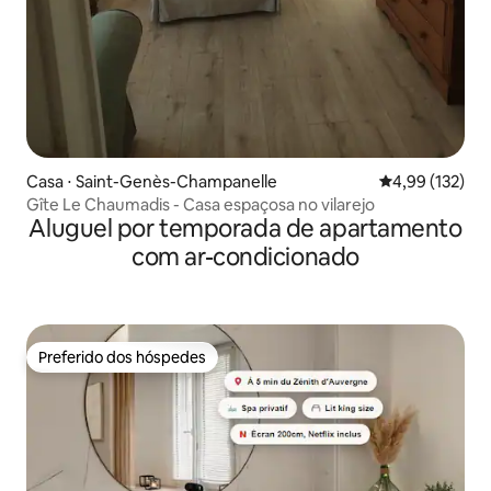
Casa ⋅ Saint-Genès-Champanelle
4,99 de uma av
4,99 (132)
Gîte Le Chaumadis - Casa espaçosa no vilarejo
Aluguel por temporada de apartamento
com ar-condicionado
Preferido dos hóspedes
Preferido dos hóspedes