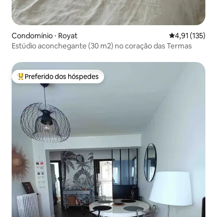
Condomínio ⋅ Royat
4,91 de uma av
4,91 (135)
Estúdio aconchegante (30 m2) no coração das Termas
Preferido dos hóspedes
Entre os melhores preferidos dos hóspedes