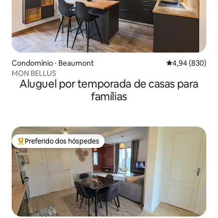
Condomínio ⋅ Beaumont
4,94 de uma ava
4,94 (830)
MON BELLUS
Aluguel por temporada de casas para
famílias
Preferido dos hóspedes
Entre os melhores preferidos dos hóspedes