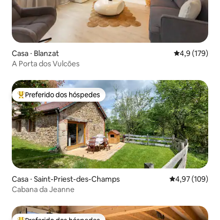
Casa ⋅ Blanzat
4,9 de uma av
4,9 (179)
A Porta dos Vulcões
Preferido dos hóspedes
Entre os melhores preferidos dos hóspedes
Casa ⋅ Saint-Priest-des-Champs
4,97 de uma av
4,97 (109)
Cabana da Jeanne