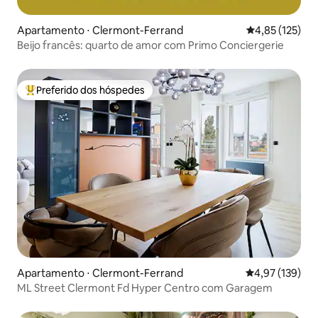
Apartamento ⋅ Clermont-Ferrand
4,85 de uma av
4,85 (125)
Beijo francês: quarto de amor com Primo Conciergerie
Preferido dos hóspedes
Entre os melhores preferidos dos hóspedes
Apartamento ⋅ Clermont-Ferrand
4,97 de uma av
4,97 (139)
ML Street Clermont Fd Hyper Centro com Garagem