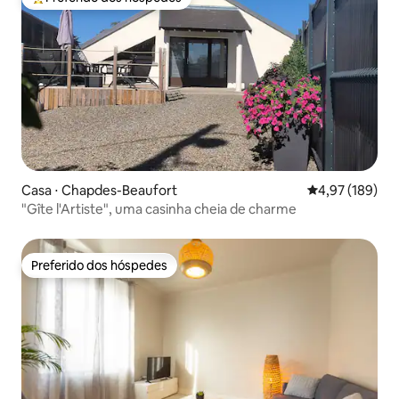
Entre os melhores preferidos dos hóspedes
Casa ⋅ Chapdes-Beaufort
4,97 de uma av
4,97 (189)
"Gîte l'Artiste", uma casinha cheia de charme
Preferido dos hóspedes
Preferido dos hóspedes