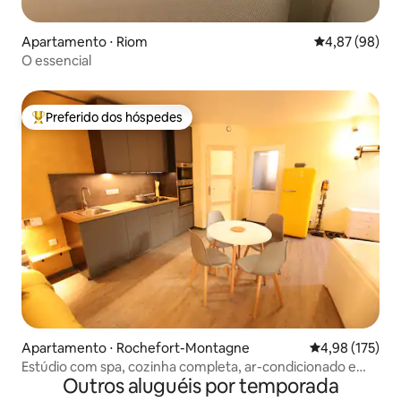
Apartamento ⋅ Riom
4,87 de uma a
4,87 (98)
O essencial
Preferido dos hóspedes
Entre os melhores preferidos dos hóspedes
Apartamento ⋅ Rochefort-Montagne
4,98 de uma av
4,98 (175)
Estúdio com spa, cozinha completa, ar-condicionado e
Outros aluguéis por temporada
cama gigante