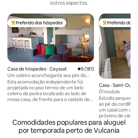
outros aspectos.
Preferido dos hóspedes
Preferido dos 
Entre os melhores preferidos dos hóspedes
Entre os melhore
Casa de hóspedes ⋅ Ceyssat
5 de uma avaliação média de 
5 (181)
Um celeiro aconchegante aos pés do
Puy de Dôme
Esta acomodação independente foi
Casa ⋅ Saint-Ours
projetada no piso térreo de um belo
Ô'module
celeiro de pedra localizado ao lado de
Estúdio pequeno e
nossa casa, de frente para o castelo de
ao pé da cordilheir
Allagnat. Uma grande janela de vidro
um casal com uma 
com vista para o jardim que você pode
próximo de várias 
desfrutar. No coração da Chaîne des
Comodidades populares para aluguel
caminhadas e mountain
Puys, à beira de uma floresta conhecida
Ruche des Puys fi
por sua magnífica floresta de faias,
por temporada perto de Vulcania
distância. Fica a cerca de 5 minutos de
Allagnat é dominada por seu castelo