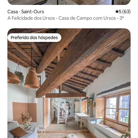
Casa ⋅ Saint-Ours
5 de uma a
5 (63)
A Felicidade dos Ursos - Casa de Campo com Ursos - 3*
Preferido dos hóspedes
Preferido dos hóspedes