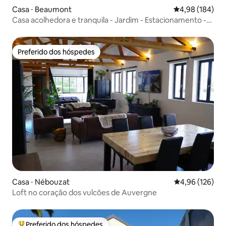
Casa ⋅ Beaumont
4,98 de uma av
4,98 (184)
Casa acolhedora e tranquila - Jardim - Estacionamento -
Ar-condicionado
Preferido dos hóspedes
Preferido dos hóspedes
Casa ⋅ Nébouzat
4,96 de uma av
4,96 (126)
Loft no coração dos vulcões de Auvergne
Preferido dos hóspedes