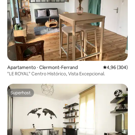
Apartamento ⋅ Clermont-Ferrand
4,96 de uma ava
4,96 (304)
"LE ROYAL" Centro Histórico, Vista Excepcional.
Superhost
Superhost