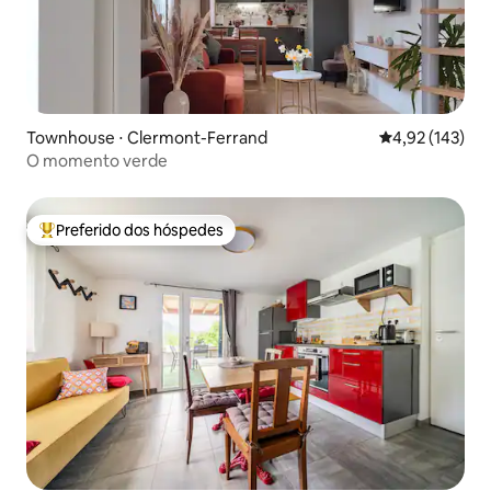
Townhouse ⋅ Clermont-Ferrand
4,92 de uma av
4,92 (143)
O momento verde
Preferido dos hóspedes
Entre os melhores preferidos dos hóspedes