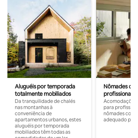
Aluguéis por temporada
Nômades digit
totalmente mobiliados
profissionais 
Da tranquilidade de chalés
Acomodações c
nas montanhas à
para profission
conveniência de
nômades com W
apartamentos urbanos, estes
adequado para 
aluguéis por temporada
mobiliados têm todas as