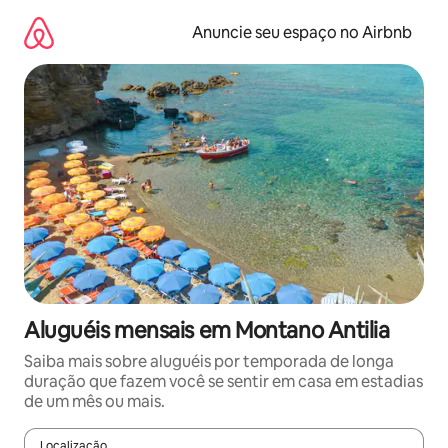
Pular
para
Anuncie seu espaço no Airbnb
o
conteúdo
Aluguéis mensais em Montano Antilia
Saiba mais sobre aluguéis por temporada de longa
duração que fazem você se sentir em casa em estadias
de um mês ou mais.
Localização