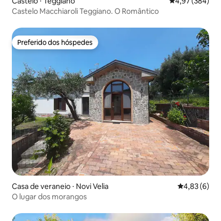
Castelo ⋅ Teggiano
4,97 de uma ava
4,97 (384)
Castelo Macchiaroli Teggiano. O Romântico
Preferido dos hóspedes
Preferido dos hóspedes
Casa de veraneio ⋅ Novi Velia
4,83 de uma 
4,83 (6)
O lugar dos morangos