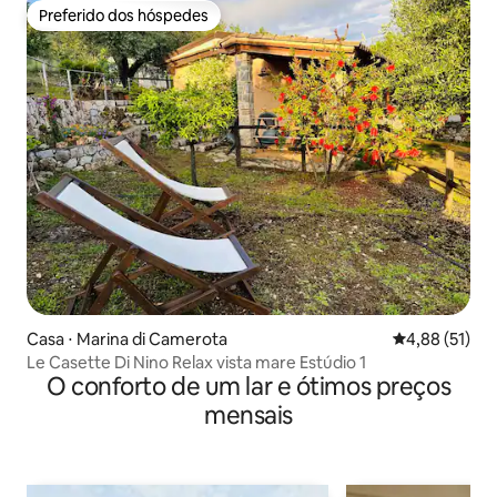
Preferido dos hóspedes
Preferido dos hóspedes
Casa ⋅ Marina di Camerota
4,88 de uma a
4,88 (51)
Le Casette Di Nino Relax vista mare Estúdio 1
O conforto de um lar e ótimos preços
mensais