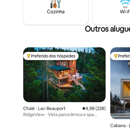
instalaçõ
muito mais. Localizado no 3º andar com
aquecida,
acesso ao elevador.
Cozinha
Wi-F
Outros alugu
Preferido dos hóspedes
Prefe
Entre os melhores preferidos dos hóspedes
Entre os
Chalé ⋅ Lac-Beauport
4,98 de uma avaliação m
4,98 (228)
RidgeView - Vista panorâmica e spa
perto da cidade de Quebec
Cabana ⋅