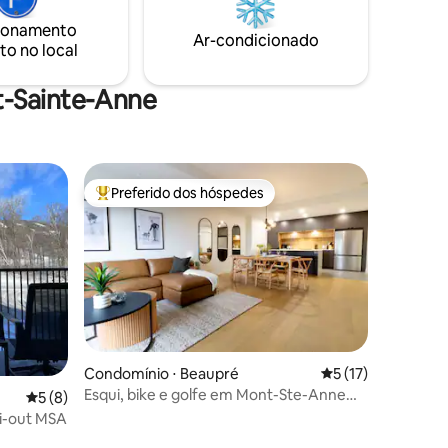
estacionamento CITQ #: 295072
bec, um
ionamento
.
Ar-condicionado
to no local
t-Sainte-Anne
Preferido dos hóspedes
Entre os melhores preferidos dos hóspedes
Condomínio ⋅ Beaupré
5 de uma avaliação
5 (17)
Esqui, bike e golfe em Mont-Ste-Anne
5 de uma avaliação média de 5, 8 avaliações
5 (8)
com estacionamento gratuito
ki-out MSA
ções