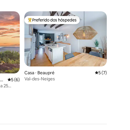
Preferido dos hóspedes
Entre os melhores preferidos dos hóspedes
Casa ⋅ Beaupré
5 de uma avaliaçã
5 (7)
Val-des-Neiges
ções
 Re
5 de uma avaliação média de 5, 6 avaliações
5 (6)
 a 25