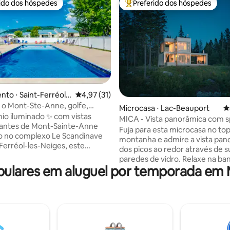
rido dos hóspedes
Preferido dos hóspedes
 melhores preferidos dos hóspedes
Entre os melhores preferidos d
média de 5, 22 avaliações
to ⋅ Saint-Ferréol-l
4,97 de uma avaliação média de 5, 31 avalia
4,97 (31)
s
a o Mont-Ste-Anne, golfe,
Microcasa ⋅ Lac-Beauport
4
sauna e relaxamento
o iluminado ✨ com vistas
MICA - Vista panorâmica com s
antes de Mont-Sainte-Anne
da cidade de Quebec
Fuja para esta microcasa no t
o no complexo Le Scandinave
montanha e admire a vista pan
Ferréol-les-Neiges, este
dos picos ao redor através de s
ante apartamento de 2
paredes de vidro. Relaxe na ba
o lugar perfeito para se
ulares em aluguel por temporada em 
hidromassagem, acessível em 
ar na natureza. Desfrute de
estação, enquanto desfruta do 
 localização perto de trilhas
mais bonito. Descubra esta joia
nhada, mountain bike, golfe e
escondida no coração da flores
 ao ar livre (Canyon Sainte-
canadense, que combina confo
n-Larose Falls, Montmorency
funcionalidade em qualquer es
uito mais), enquanto aproveita
Uma experiência intimista e ine