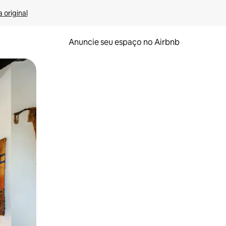
 original
Anuncie seu espaço no Airbnb
 deslizando o dedo na tela.