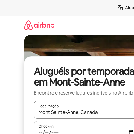
Pular
Algu
para
o
conteúdo
Aluguéis por temporada
em Mont-Sainte-Anne
Encontre e reserve lugares incríveis no Airbnb
Localização
Quando os resultados estiverem disponíveis, expl
Check-in