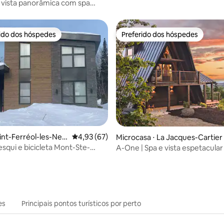
a
cidade de Quebec
rido dos hóspedes
Preferido dos hóspedes
 melhores preferidos dos hóspedes
Preferido dos hóspedes
média de 5, 27 avaliações
int-Ferréol-les-Neig
4,93 de uma avaliação média de 5, 67 avalia
4,93 (67)
Microcasa ⋅ La Jacques-Cartier
gional County Municipality
esqui e bicicleta Mont-Ste-
A-One | Spa e vista espetacular
erréol Neiges
minutos de Quebec
es
Principais pontos turísticos por perto