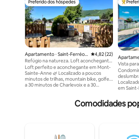
Preferido dos hóspedes
Prefe
Preferido dos hóspedes
Entre os
Apartamento ⋅ Saint-Ferréol-l
4,82 de uma avaliação 
4,82 (22)
Apartamen
es-Neiges
Refúgio na natureza. Loft aconchegante
es-Neige
Vista par
perto de Mont-Ste-Anne
Loft perfeito e aconchegante em Mont-
piscina, 
Condomíni
Sainte-Anne 🌿 Localizado a poucos
deslumbr
minutos de trilhas, mountain bike, golfe...
Localizad
a 30 minutos de Charlevoix e a 30
em Saint-
minutos da Velha Quebec. Este
aconcheg
confortável loft oferece tudo o que você
quartos é 
Comodidades pop
precisa para relaxar: piscina aquecida,
desconect
sauna, churrasqueira, academia, tênis e
uma ótima
um ambiente relaxante na natureza.
para cami
Várias atividades nas proximidades:
atividades
ciclismo, caminhadas, golfe e várias
Anne, Jea
atrações: Canyon Sainte-Anne, Chute
Falls e m
Jean-Larose, Chute Montmorency e