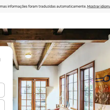
mas informações foram traduzidas automaticamente. 
Mostrar idioma
ore-os usando as seta para cima e para baixo do teclado ou tocando e