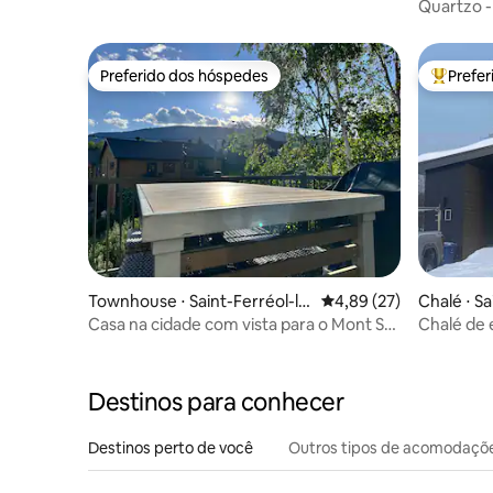
Quartzo - vista panorâmica com sp
perto da 
Preferido dos hóspedes
Prefe
Preferido dos hóspedes
Entre os
Townhouse ⋅ Saint-Ferréol-le
4,89 de uma avaliação 
4,89 (27)
Chalé ⋅ Sa
s-Neiges
es
Casa na cidade com vista para o Mont St-
Chalé de 
Anne
Anne/St-F
Destinos para conhecer
Destinos perto de você
Outros tipos de acomodaçõ