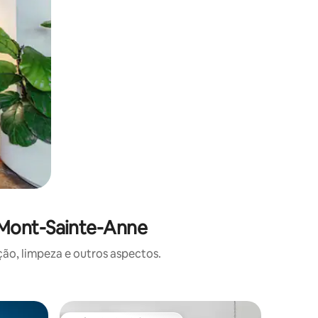
 Mont-Sainte-Anne
o, limpeza e outros aspectos.
Apartame