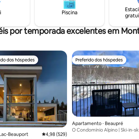
es relaxantes como a piscina
perto da mítica cidade de Que
 a academia e a sauna.
Estac
Patrimônio Mundial da UNESCO
i
Piscina
gratui
éis por temporada excelentes em Mon
rido dos hóspedes
Preferido dos hóspedes
 melhores preferidos dos hóspedes
Preferido dos hóspedes
édia de 5, 228 avaliações
Apartamento ⋅ Beaupré
O Condomínio Alpino | Ski-in-s
 Lac-Beauport
4,98 de uma avaliação média de 5, 529 avalia
4,98 (529)