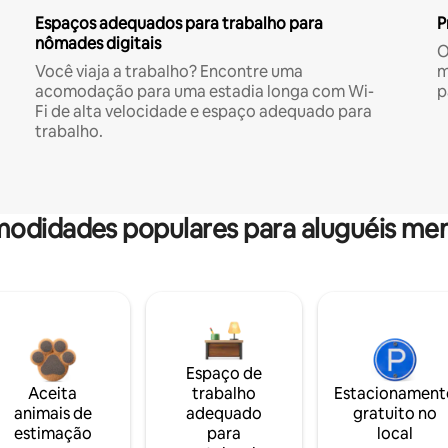
Espaços adequados para trabalho para
P
nômades digitais
O
Você viaja a trabalho? Encontre uma
m
acomodação para uma estadia longa com Wi-
p
Fi de alta velocidade e espaço adequado para
trabalho.
odidades populares para aluguéis men
Espaço de
Aceita
trabalho
Estacionament
animais de
adequado
gratuito no
estimação
para
local