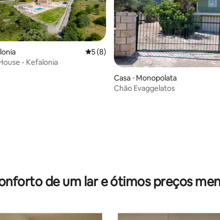
alonia
5 de uma avaliação média de 5, 8 avalia
5 (8)
House - Kefalonia
média de 5, 38 avaliações
Casa ⋅ Monopolata
Chão Evaggelatos
onforto de um lar e ótimos preços men