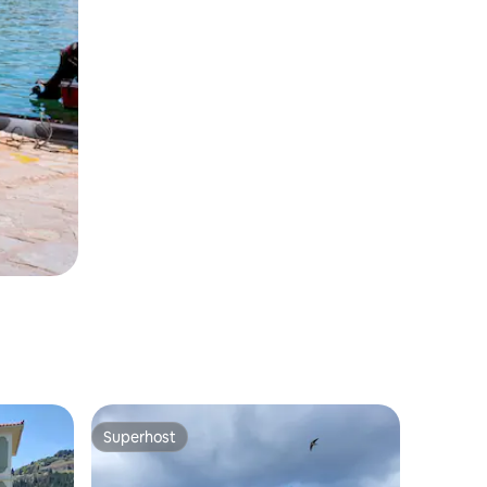
Superhost
Superhost