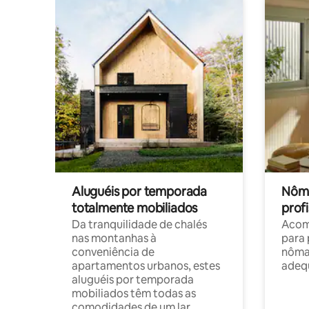
Aluguéis por temporada
Nôma
totalmente mobiliados
profi
Da tranquilidade de chalés
Acom
nas montanhas à
para 
conveniência de
nôma
apartamentos urbanos, estes
adequ
aluguéis por temporada
mobiliados têm todas as
comodidades de um lar.