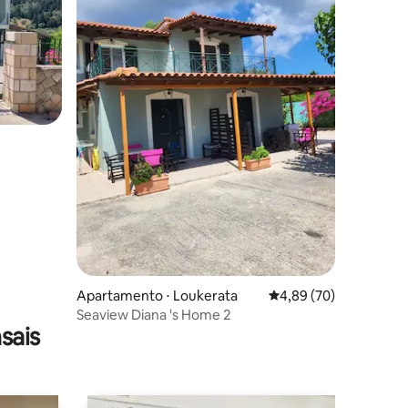
ções
Apartamento ⋅ Loukerata
4,89 de uma avaliação
4,89 (70)
Seaview Diana 's Home 2
sais