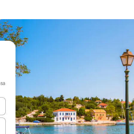
asa
ore-os usando as seta para cima e para baixo do teclado ou tocando e