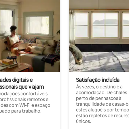
des digitais e
Satisfação incluída
ssionais que viajam
Às vezes, o destino é a
acomodação. De chalés
odações confortáveis
perto de penhascos à
profissionais remotos e
tranquilidade de casas-b
des com Wi-Fi e espaço
estes aluguéis por temp
ado para trabalho.
estão repletos de recurs
únicos.