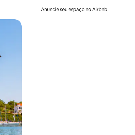
Anuncie seu espaço no Airbnb
 deslizando o dedo na tela.