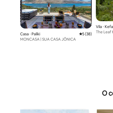
Vila ⋅ Kef
The Leaf 
Casa ⋅ Paliki
5 de uma avaliação 
5 (38)
MONCASA | SUA CASA JÔNICA
O c