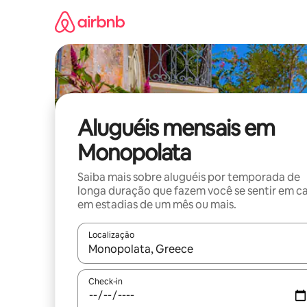
Pular
para
o
conteúdo
Aluguéis mensais em
Monopolata
Saiba mais sobre aluguéis por temporada de
longa duração que fazem você se sentir em c
em estadias de um mês ou mais.
Localização
Quando os resultados estiverem disponíveis, expl
Check-in