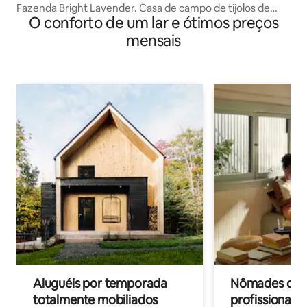
Fazenda Bright Lavender. Casa de campo de tijolos de
O conforto de um lar e ótimos preços
barro dos mineiros 1
mensais
Aluguéis por temporada
Nômades digit
totalmente mobiliados
profissionais 