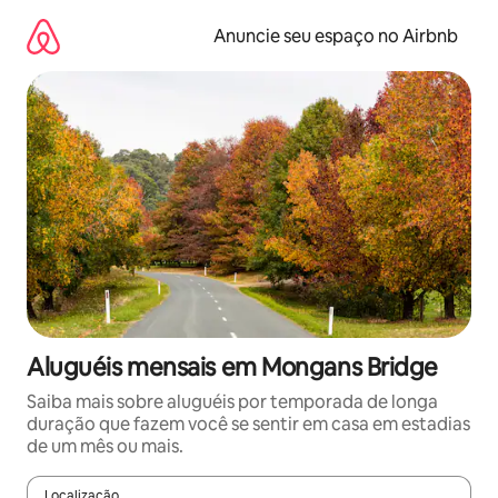
Pular
para
Anuncie seu espaço no Airbnb
o
conteúdo
Aluguéis mensais em Mongans Bridge
Saiba mais sobre aluguéis por temporada de longa
duração que fazem você se sentir em casa em estadias
de um mês ou mais.
Localização