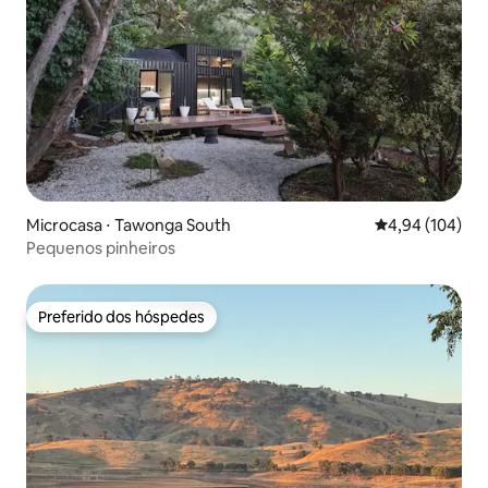
Microcasa ⋅ Tawonga South
4,94 de uma av
4,94 (104)
Pequenos pinheiros
Preferido dos hóspedes
Preferido dos hóspedes