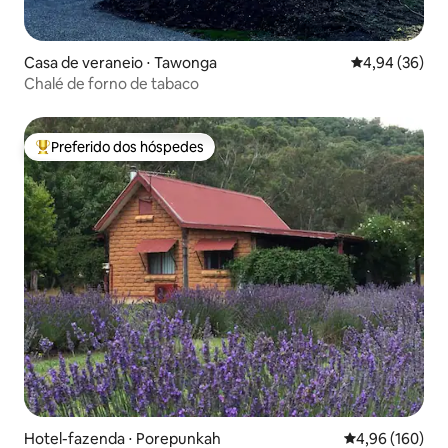
Casa de veraneio ⋅ Tawonga
4,94 de uma a
4,94 (36)
Chalé de forno de tabaco
Preferido dos hóspedes
Entre os melhores preferidos dos hóspedes
Hotel-fazenda ⋅ Porepunkah
4,96 de uma av
4,96 (160)