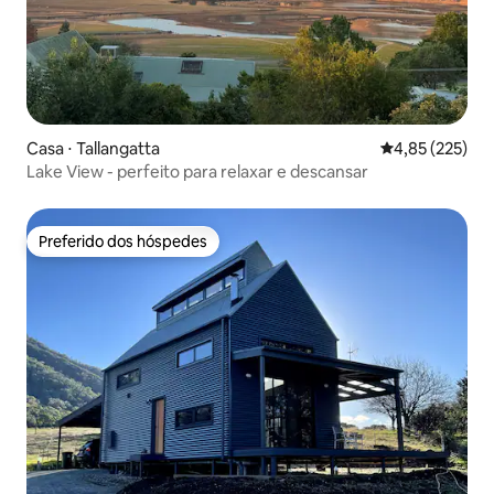
Casa ⋅ Tallangatta
4,85 de uma av
4,85 (225)
Lake View - perfeito para relaxar e descansar
Preferido dos hóspedes
Preferido dos hóspedes