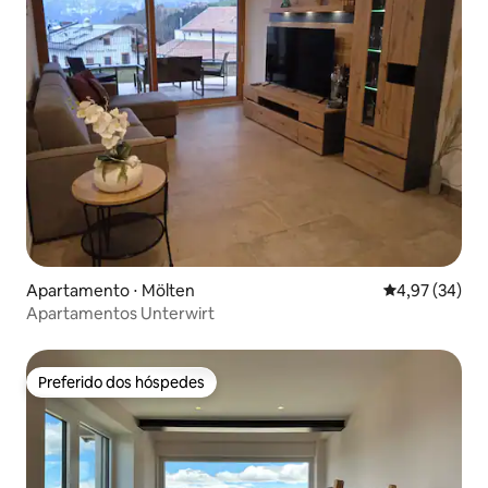
Apartamento ⋅ Mölten
4,97 de uma a
4,97 (34)
Apartamentos Unterwirt
Preferido dos hóspedes
Preferido dos hóspedes