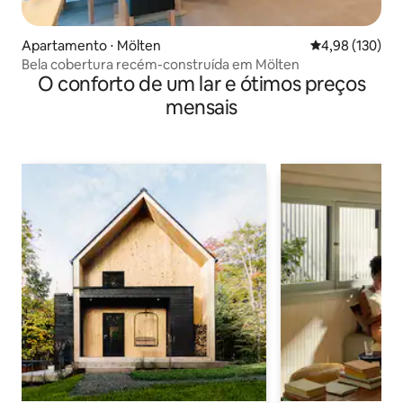
Apartamento ⋅ Mölten
4,98 de uma av
4,98 (130)
Bela cobertura recém-construída em Mölten
O conforto de um lar e ótimos preços
mensais