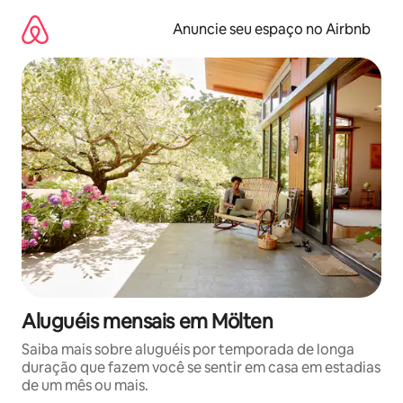
Pular
para
Anuncie seu espaço no Airbnb
o
conteúdo
Aluguéis mensais em Mölten
Saiba mais sobre aluguéis por temporada de longa
duração que fazem você se sentir em casa em estadias
de um mês ou mais.