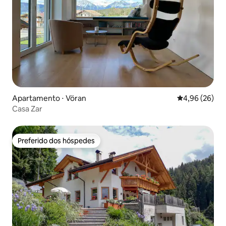
Apartamento ⋅ Vöran
4,96 de uma a
4,96 (26)
Casa Zar
Preferido dos hóspedes
Preferido dos hóspedes