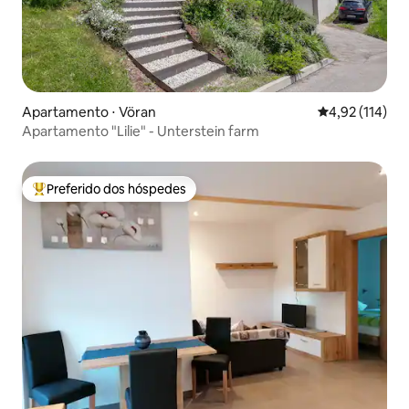
Apartamento ⋅ Vöran
4,92 de uma av
4,92 (114)
Apartamento "Lilie" - Unterstein farm
Preferido dos hóspedes
Entre os melhores preferidos dos hóspedes