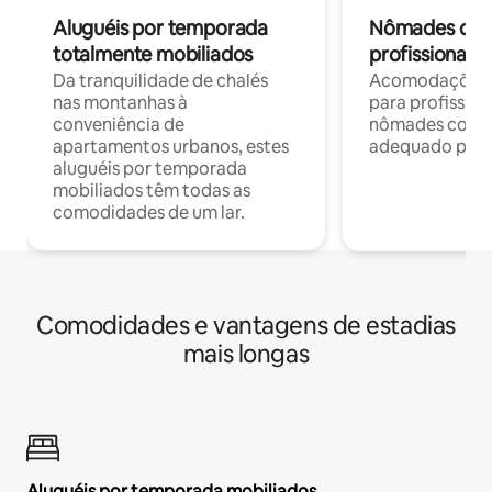
Aluguéis por temporada
Nômades digit
totalmente mobiliados
profissionais 
Da tranquilidade de chalés
Acomodações c
nas montanhas à
para profission
conveniência de
nômades com W
apartamentos urbanos, estes
adequado para 
aluguéis por temporada
mobiliados têm todas as
comodidades de um lar.
Comodidades e vantagens de estadias
mais longas
Aluguéis por temporada mobiliados