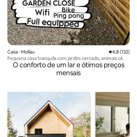
Casa ⋅ Mollau
4,8 de uma av
4,8 (132)
Pequena casa tranquila com jardim cercado, animais ok
O conforto de um lar e ótimos preços
mensais