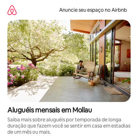
Pular
para
Anuncie seu espaço no Airbnb
o
conteúdo
Aluguéis mensais em Mollau
Saiba mais sobre aluguéis por temporada de longa
duração que fazem você se sentir em casa em estadias
de um mês ou mais.