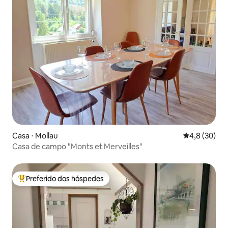
Casa ⋅ Mollau
4,8 de uma a
4,8 (30)
Casa de campo "Monts et Merveilles"
Preferido dos hóspedes
Entre os melhores preferidos dos hóspedes