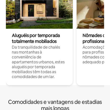
Aluguéis por temporada
Nômades digit
totalmente mobiliados
profissionais 
Da tranquilidade de chalés
Acomodações c
nas montanhas à
para profission
conveniência de
nômades com W
apartamentos urbanos, estes
adequado para 
aluguéis por temporada
mobiliados têm todas as
comodidades de um lar.
Comodidades e vantagens de estadias
mais longas