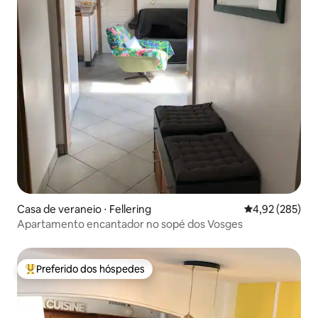
Casa de veraneio ⋅ Fellering
4,92 de uma av
4,92 (285)
Apartamento encantador no sopé dos Vosges
Preferido dos hóspedes
Entre os melhores preferidos dos hóspedes