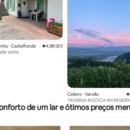
média de 5, 61 avaliações
nto ⋅ Castelfondo
4,98 de uma avaliação média de 5, 61 avalia
4,98 (61)
elle Vette
Celeiro ⋅ Varollo
4
TAVERNA RÚSTICA EM RESIDÊ
onforto de um lar e ótimos preços men
SÉCULO XVII