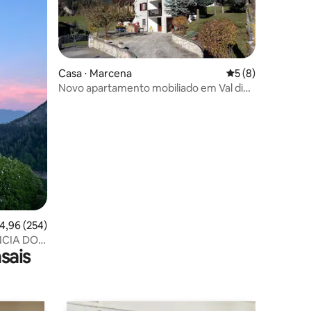
Casa ⋅ Marcena
5 de uma avaliaçã
5 (8)
Novo apartamento mobiliado em Val di
Non Trentino
ções
,96 de uma avaliação média de 5, 254 avaliações
4,96 (254)
NCIA DO
sais