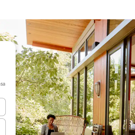
asa
ore-os usando as seta para cima e para baixo do teclado ou tocando e