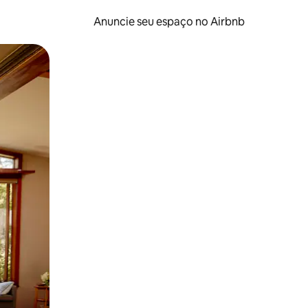
Anuncie seu espaço no Airbnb
 deslizando o dedo na tela.