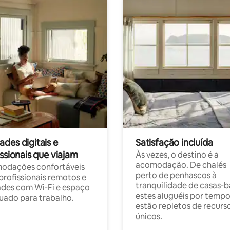
des digitais e
Satisfação incluída
ssionais que viajam
Às vezes, o destino é a
acomodação. De chalés
odações confortáveis
perto de penhascos à
profissionais remotos e
tranquilidade de casas-b
des com Wi-Fi e espaço
estes aluguéis por temp
ado para trabalho.
estão repletos de recurs
únicos.