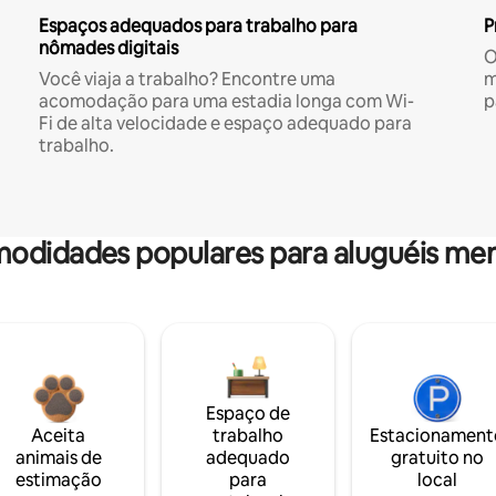
Espaços adequados para trabalho para
P
nômades digitais
O
Você viaja a trabalho? Encontre uma
m
acomodação para uma estadia longa com Wi-
p
Fi de alta velocidade e espaço adequado para
trabalho.
odidades populares para aluguéis men
Espaço de
Aceita
trabalho
Estacionament
animais de
adequado
gratuito no
estimação
para
local