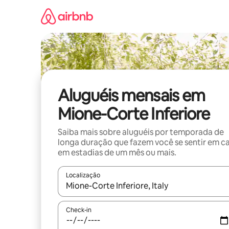
Pular
para
o
conteúdo
Aluguéis mensais em
Mione-Corte Inferiore
Saiba mais sobre aluguéis por temporada de
longa duração que fazem você se sentir em c
em estadias de um mês ou mais.
Localização
Quando os resultados estiverem disponíveis, expl
Check-in