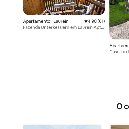
Apartamento ⋅ Laurein
4,98 de uma avaliação 
4,98 (61)
Fazenda Unterkesslern em Laurein Apt.
Maddalene
Apartame
Casetta d
O c