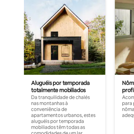
Aluguéis por temporada
Nôma
totalmente mobiliados
profi
Da tranquilidade de chalés
Acom
nas montanhas à
para 
conveniência de
nôma
apartamentos urbanos, estes
adequ
aluguéis por temporada
mobiliados têm todas as
comodidades de um lar.