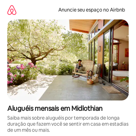
Pular
para
Anuncie seu espaço no Airbnb
o
conteúdo
Aluguéis mensais em Midlothian
Saiba mais sobre aluguéis por temporada de longa
duração que fazem você se sentir em casa em estadias
de um mês ou mais.