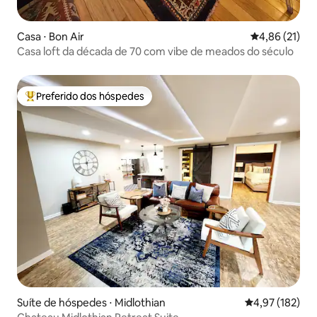
Casa ⋅ Bon Air
4,86 de uma a
4,86 (21)
Casa loft da década de 70 com vibe de meados do século
Preferido dos hóspedes
Entre os melhores preferidos dos hóspedes
Suíte de hóspedes ⋅ Midlothian
4,97 de uma av
4,97 (182)