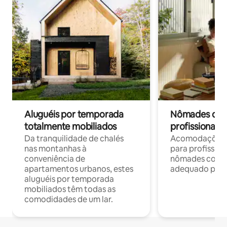
Aluguéis por temporada
Nômades digit
totalmente mobiliados
profissionais 
Da tranquilidade de chalés
Acomodações c
nas montanhas à
para profission
conveniência de
nômades com W
apartamentos urbanos, estes
adequado para 
aluguéis por temporada
mobiliados têm todas as
comodidades de um lar.