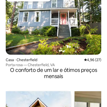
Entre os melhores preferidos dos hóspedes
Casa ⋅ Chesterfield
4,96 de uma a
4,96 (27)
Porta rosa — Chesterfield, VA
O conforto de um lar e ótimos preços
mensais