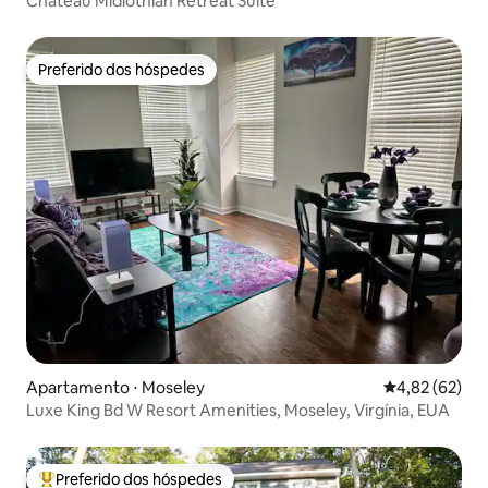
Chateau Midlothian Retreat Suite
Preferido dos hóspedes
Preferido dos hóspedes
Apartamento ⋅ Moseley
4,82 de uma a
4,82 (62)
Luxe King Bd W Resort Amenities, Moseley, Virgínia, EUA
Preferido dos hóspedes