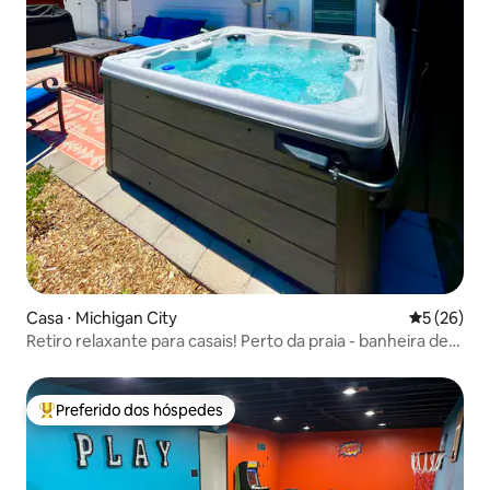
Casa ⋅ Michigan City
5 de uma a
5 (26)
Retiro relaxante para casais! Perto da praia - banheira de
hidromassagem
Preferido dos hóspedes
Entre os melhores preferidos dos hóspedes