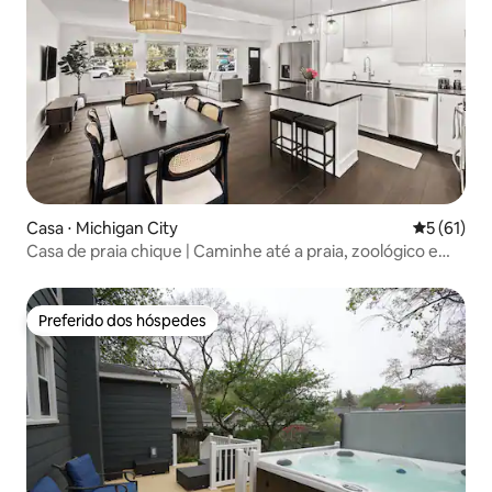
Casa ⋅ Michigan City
5 de uma a
5 (61)
Casa de praia chique | Caminhe até a praia, zoológico e
parque!
Preferido dos hóspedes
Preferido dos hóspedes