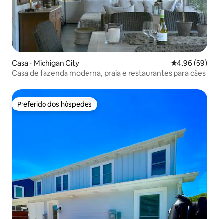
Casa ⋅ Michigan City
4,96 de uma av
4,96 (69)
Casa de fazenda moderna, praia e restaurantes para cães
Preferido dos hóspedes
Preferido dos hóspedes