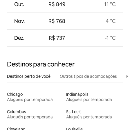
Out.
R$ 849
11 °C
Nov.
R$ 768
4 °C
Dez.
R$ 737
-1 °C
Destinos para conhecer
Destinos perto de você
Outros tipos de acomodações
Pr
Chicago
Indianápolis
Aluguéis por temporada
Aluguéis por temporada
Columbus
St. Louis
Aluguéis por temporada
Aluguéis por temporada
Cleveland
Louisville