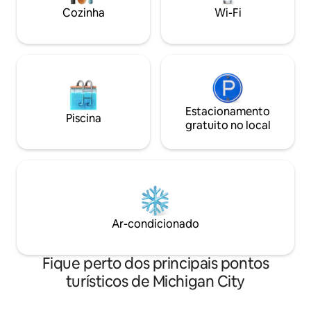
veículos Estação ✔ de trabalho para 2
acomodar até 10 h
Cozinha
Wi-Fi
pessoas Wi-Fi de✔ alta velocidade ✔
Reserve sua escap
Totalmente abastecido
https://airbnb.c
Estacionamento
Piscina
gratuito no local
Ar-condicionado
Fique perto dos principais pontos
turísticos de Michigan City