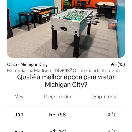
Casa ⋅ Michigan City
5 de uma a
5 (10)
Memórias na Madison - DIVERSÃO, independentemente
Qual é a melhor época para visitar
do clima!
Michigan City?
Mês
Preço médio
Temp. média
Jan.
R$ 758
-4 °C
Fev.
R$ 752
-3 °C