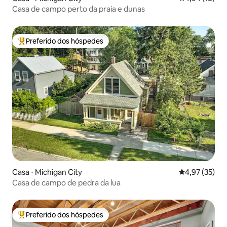
Casa de campo perto da praia e dunas
Preferido dos hóspedes
Entre os melhores preferidos dos hóspedes
Casa ⋅ Michigan City
4,97 de uma a
4,97 (35)
Casa de campo de pedra da lua
Preferido dos hóspedes
Entre os melhores preferidos dos hóspedes