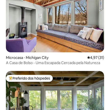
Microcasa ⋅ Michigan City
4,97 de uma a
4,97 (31)
A Casa de Bolso - Uma Escapada Cercada pela Natureza
Preferido dos hóspedes
Entre os melhores preferidos dos hóspedes