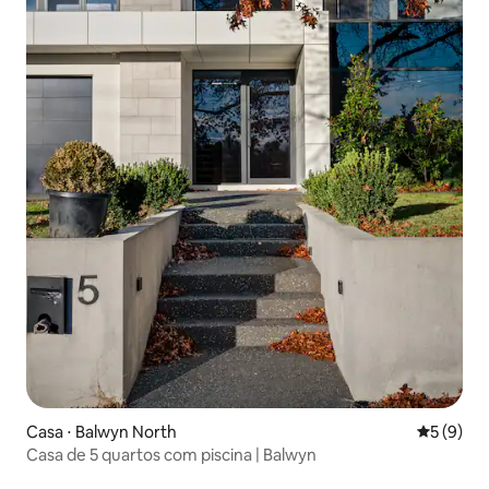
Casa ⋅ Balwyn North
5 de uma 
5 (9)
Casa de 5 quartos com piscina | Balwyn