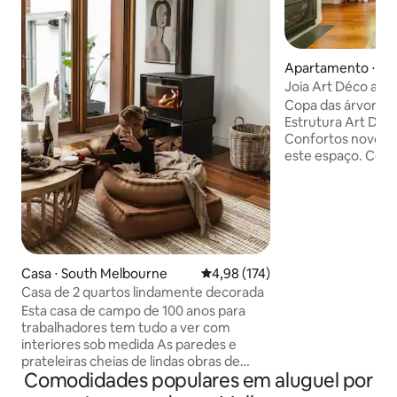
Apartamento ⋅ Ea
rne
Joia Art Déco ate
e caminhada pela 
Copa das árvores. 
Estrutura Art Déc
Confortos novos. 
este espaço. Com
Therapy. Acorde com o verde. Entre
nele. Fitzroy Gard
metros. Com vontade de comida
italiana? O restaur
Brunch na Gertrud
para jantar. Ruas arborizadas e cheias de
Casa ⋅ South Melbourne
4,98 de uma avaliação média de 
4,98 (174)
personalidade. O 
mundo quer morar
Casa de 2 quartos lindamente decorada
ficando aqui. MCG em cinco. Tênis em
Esta casa de campo de 100 anos para
dez. Centro da ci
trabalhadores tem tudo a ver com
jardins, quinze minutos 
interiores sob medida As paredes e
antiga. Feito com 
prateleiras cheias de lindas obras de
Comodidades populares em aluguel por
arte, a casa tem peças vintage
especialmente adquiridas espalhadas