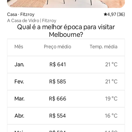
Casa ⋅ Fitzroy
4,97 de uma a
4,97 (36)
A Casa de Vidro | Fitzroy
Qual é a melhor época para visitar
Melbourne?
Mês
Preço médio
Temp. média
Jan.
R$ 641
21 °C
Fev.
R$ 585
21 °C
Mar.
R$ 666
19 °C
Abr.
R$ 554
16 °C