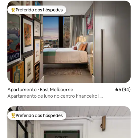
Preferido dos hóspedes
Entre os melhores preferidos dos hóspedes
Apartamento ⋅ East Melbourne
5 de uma a
5 (94)
Apartamento de luxo no centro financeiro |
Estacionamento gratuito e piscina
Preferido dos hóspedes
Entre os melhores preferidos dos hóspedes