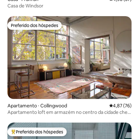
Casa de Windsor
Preferido dos hóspedes
Preferido dos hóspedes
Apartamento ⋅ Collingwood
4,87 de uma a
4,87 (76)
Apartamento loft em armazém no centro da cidade cheio
de luz
Preferido dos hóspedes
Entre os melhores preferidos dos hóspedes