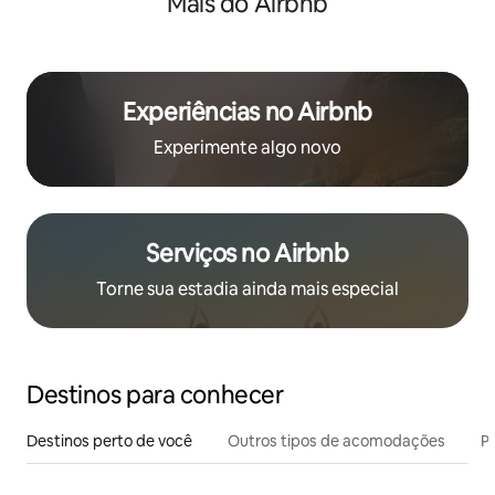
Mais do Airbnb
Experiências no Airbnb
Experimente algo novo
Serviços no Airbnb
Torne sua estadia ainda mais especial
Destinos para conhecer
Destinos perto de você
Outros tipos de acomodações
Pr