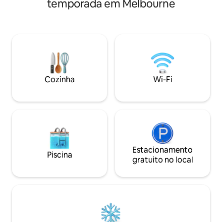
temporada em Melbourne
por toda parte, as camas são
preenchidas com lençóis de luxo e o
salão tem um sofá de 3 lugares do qual
você nunca vai querer se levantar.
Localizado centralmente, do outro lado
da estrada dos Mercados do Sul de
Melbourne, a uma curta distância a pé
do Lago Albert Park e uma rápida
Cozinha
Wi-Fi
viagem de bonde para o CBD. Por favor,
note - sem TV, então traga dispositivos,
se necessário.
Estacionamento
Piscina
gratuito no local