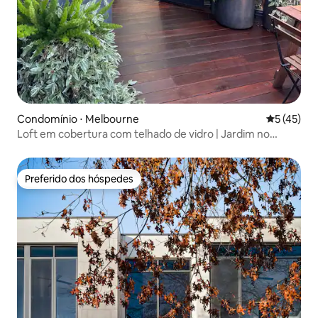
Condomínio ⋅ Melbourne
5 de uma a
5 (45)
Loft em cobertura com telhado de vidro | Jardim no
terraço
Preferido dos hóspedes
Preferido dos hóspedes