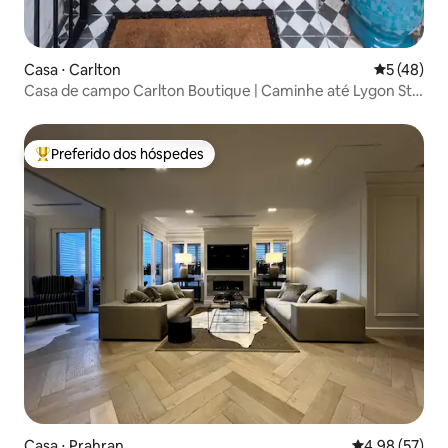
Casa ⋅ Carlton
5 de uma a
5 (48)
Casa de campo Carlton Boutique | Caminhe até Lygon St +
CBD
Preferido dos hóspedes
Entre os melhores preferidos dos hóspedes
Casa ⋅ Prahran
4,98 de uma a
4,98 (57)