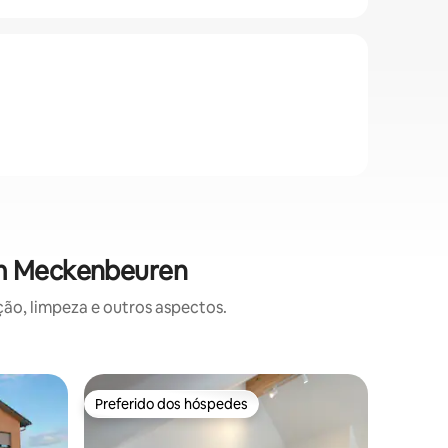
em Meckenbeuren
o, limpeza e outros aspectos.
Condomí
Preferido dos hóspedes
Preferi
Preferido dos hóspedes
Preferi
Oásis de
Lago de C
Bem-vindo 