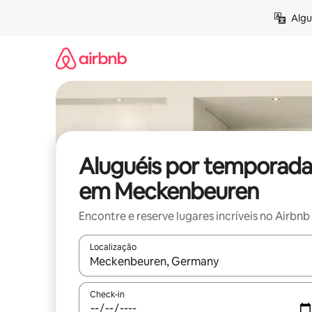
Pular
Algu
para
o
conteúdo
Aluguéis por temporada
em Meckenbeuren
Encontre e reserve lugares incríveis no Airbnb
Localização
Quando os resultados estiverem disponíveis, expl
Check-in