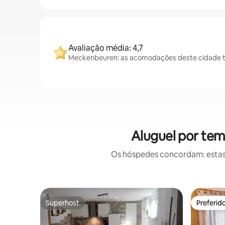
Avaliação média: 4,7
Meckenbeuren: as acomodações deste cidade tê
Aluguel por te
Os hóspedes concordam: estas
Superhost
Preferid
Superhost
Preferid