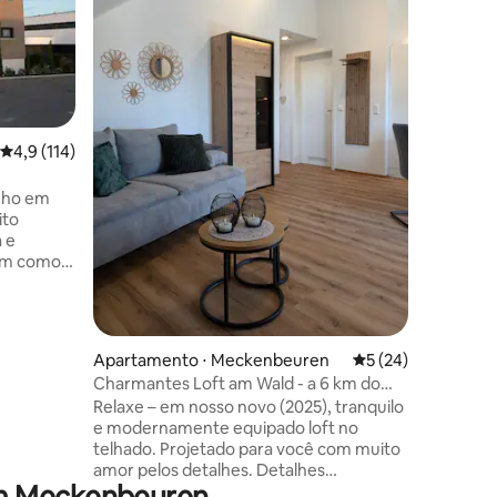
de chega
conforto
qualidade.
espaçoso
com 105 
retiro pe
em casa. Localização confortável e
4,9 de uma avaliação média de 5, 114 avaliações
4,9 (114)
ções
tranquila
ser alcançad
nho em
distânci
ito
Friedric
a e
Spielelan
em como
da Suíça.
da. Sala
sal e
e TV e
Apartamento ⋅ Meckenbeuren
5 de uma avaliação
5 (24)
o
Charmantes Loft am Wald - a 6 km do
eiro e
lago, a 1 km da feira
Relaxe – em nosso novo (2025), tranquilo
ação
e modernamente equipado loft no
tação de
telhado. Projetado para você com muito
i para
amor pelos detalhes. Detalhes
impressionantes incluem a sala de estar
 de