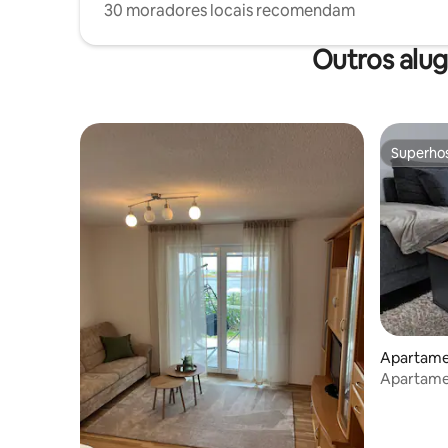
30 moradores locais recomendam
Outros alu
Superho
Superho
Apartame
n
Apartame