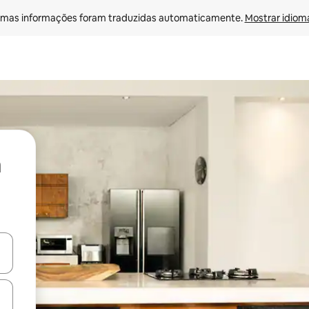
mas informações foram traduzidas automaticamente. 
Mostrar idioma
ore-os usando as seta para cima e para baixo do teclado ou tocando e