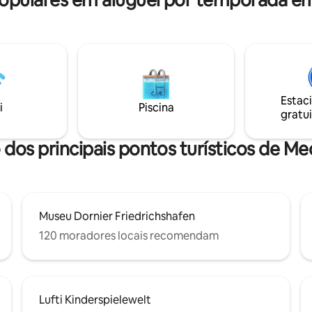
pulares em aluguel por temporada 
estimação, por favor!
a
Estac
i
Piscina
gratui
 dos principais pontos turísticos de 
Museu Dornier Friedrichshafen
120 moradores locais recomendam
Lufti Kinderspielewelt