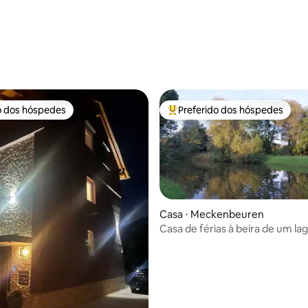
 média de 5, 5 avaliações
o dos hóspedes
Preferido dos hóspedes
o dos hóspedes
Entre os melhores preferidos d
Casa ⋅ Meckenbeuren
Casa de férias à beira de um la
média de 5, 10 avaliações
um grande prado perto do par
diversões