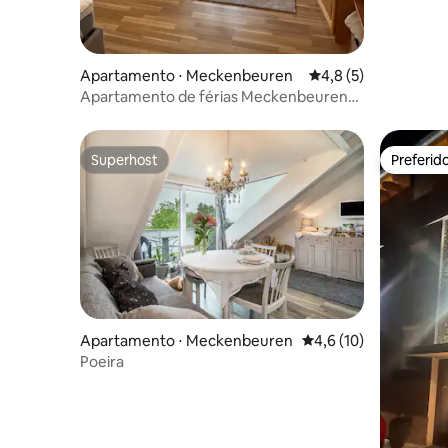
Apartamento ⋅ Meckenbeuren
4,8 de uma avaliação
4,8 (5)
Apartamento de férias Meckenbeuren
Lago Constança, Allgäu
Superhost
Preferid
Superhost
Preferid
Apartamento ⋅ Meckenbeuren
4,6 de uma avaliação 
4,6 (10)
Poeira