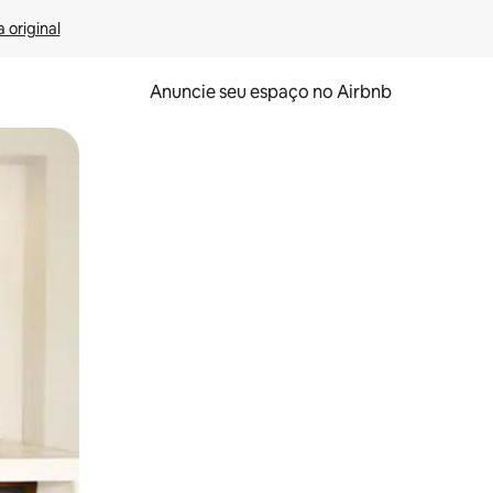
 original
Anuncie seu espaço no Airbnb
 deslizando o dedo na tela.