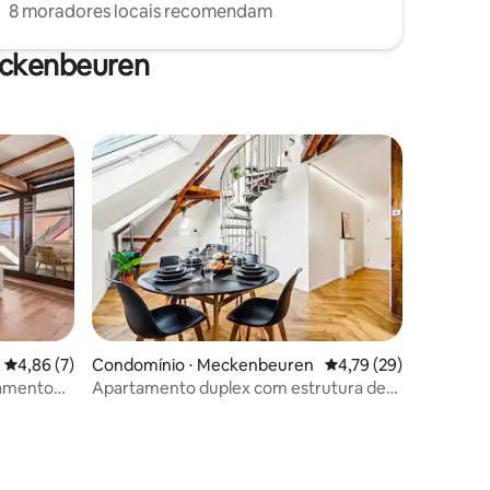
8 moradores locais recomendam
eckenbeuren
4,86 de uma avaliação média de 5, 7 avaliações
4,86 (7)
Condomínio ⋅ Meckenbeuren
4,79 de uma avaliação
4,79 (29)
tamento
Apartamento duplex com estrutura de
ções
madeira exposta