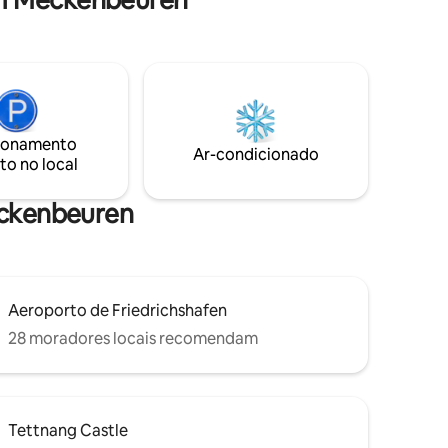
em Meckenbeuren
com muita luz, uma varanda que convida
você a tomar café da manhã ao sol, um
chuveiro com efeito de chuva para o
começo perfeito do dia e uma cozinha
totalmente equipada. Mais detalhes
práticos: WM, 2 vagas de
estacionamento na casa, fechadura.
ionamento
privado Armazenamento de bicicletas,
Ar-condicionado
to no local
self check-in com teclado numérico.
Meckenbeuren
Aeroporto de Friedrichshafen
28 moradores locais recomendam
Tettnang Castle