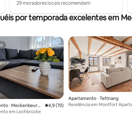
29 moradores locais recomendam
guéis por temporada excelentes em M
st
st
Apartamento ⋅ Tettnang
Residência em Montfort Apar
nto ⋅ Meckenbeure
4,9 de uma avaliação média de 5, 70 avalia
4,9 (70)
Schlossblick 2
nto em Lochbrücke