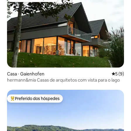
Preferido dos hóspedes
Casa ⋅ Gaienhofen
5 de uma 
5 (9)
hermann&mia Casas de arquitetos com vista para o lago
Preferido dos hóspedes
Entre os melhores preferidos dos hóspedes