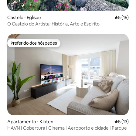
Castelo ⋅ Eglisau
5 de uma a
5 (15)
O Castelo do Artista: História, Arte e Espírito
Preferido dos hóspedes
Preferido dos hóspedes
Apartamento ⋅ Kloten
5 de uma a
5 (13)
HAVN | Cobertura | Cinema | Aeroporto e cidade | Parque