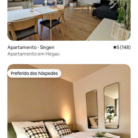
Apartamento ⋅ Singen
5 de uma av
5 (148)
Apartamento em Hegau
Preferido dos hóspedes
Preferido dos hóspedes