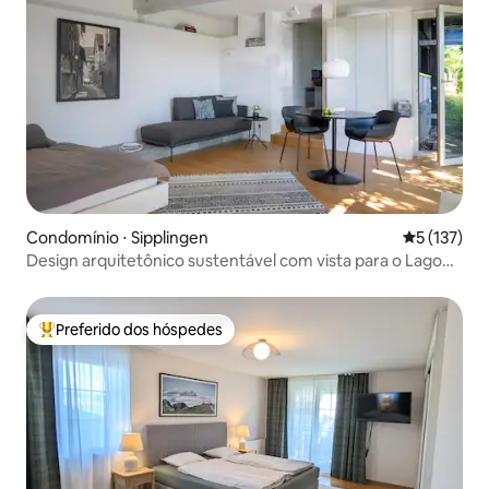
Condomínio ⋅ Sipplingen
5 de uma av
5 (137)
Design arquitetônico sustentável com vista para o Lago
de Constança
Preferido dos hóspedes
Entre os melhores preferidos dos hóspedes