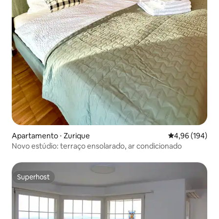
Apartamento ⋅ Zurique
4,96 de uma av
4,96 (194)
Novo estúdio: terraço ensolarado, ar condicionado
Superhost
Superhost