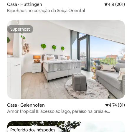
Casa ⋅ Hüttlingen
4,9 de uma av
4,9 (201)
Bijouhaus no coração da Suíça Oriental
Superhost
Superhost
Casa ⋅ Gaienhofen
4,74 de uma a
4,74 (31)
Amor tropical II: acesso ao lago, paraíso na praia e
massagem
Preferido dos hóspedes