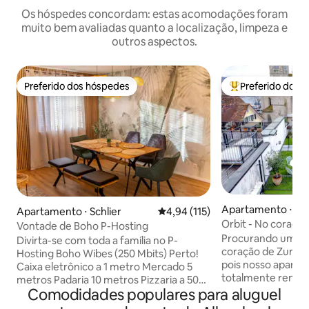
Os hóspedes concordam: estas acomodações foram
muito bem avaliadas quanto a localização, limpeza e
outros aspectos.
Preferido dos hóspedes
Preferido dos 
Preferido dos hóspedes
Entre os melhore
Apartamento ⋅ Zu
Apartamento ⋅ Schlier
4,94 de uma avaliação média de 
4,94 (115)
Orbit - No coraçã
Vontade de Boho P-Hosting
Procurando uma es
Divirta-se com toda a família no P-
coração de Zuriqu
Hosting Boho Wibes (250 Mbits) Perto!
pois nosso aparta
Caixa eletrônico a 1 metro Mercado 5
totalmente renova
metros Padaria 10 metros Pizzaria a 50
Münsterhof. Com 
Comodidades populares para aluguel
metros de distância Parque infantil a 50
confortáveis, uma
metros de distância Igreja a 50 metros