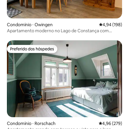
Condomínio ⋅ Owingen
4,94 de uma av
4,94 (198)
Apartamento moderno no Lago de Constança com
terraço
Preferido dos hóspedes
Preferido dos hóspedes
Condomínio ⋅ Rorschach
4,96 de uma ava
4,96 (279)