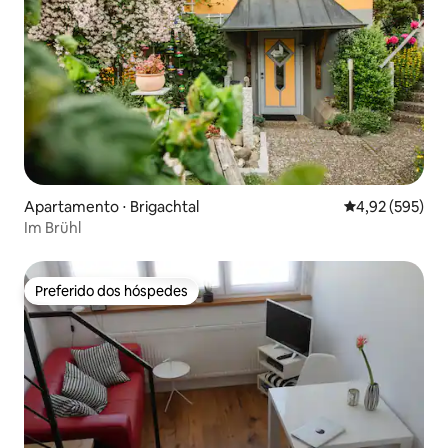
Apartamento ⋅ Brigachtal
4,92 de uma av
4,92 (595)
Im Brühl
Preferido dos hóspedes
Preferido dos hóspedes