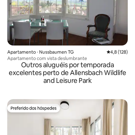
Apartamento ⋅ Nussbaumen TG
4,8 de uma av
4,8 (128)
Apartamento com vista deslumbrante
Outros aluguéis por temporada
excelentes perto de Allensbach Wildlife
and Leisure Park
Preferido dos hóspedes
Preferido dos hóspedes