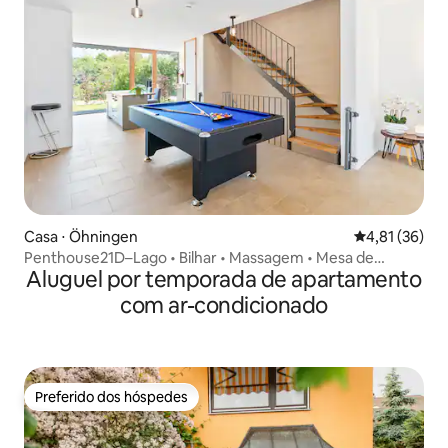
Casa ⋅ Öhningen
4,81 de uma a
4,81 (36)
Penthouse21D–Lago • Bilhar • Massagem • Mesa de
Aluguel por temporada de apartamento
pebolim
com ar-condicionado
Preferido dos hóspedes
Preferido dos hóspedes