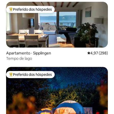
Preferido dos hóspedes
Entre os melhores preferidos dos hóspedes
Apartamento ⋅ Sipplingen
4,97 de uma ava
4,97 (298)
Tempo de lago
Preferido dos hóspedes
Entre os melhores preferidos dos hóspedes