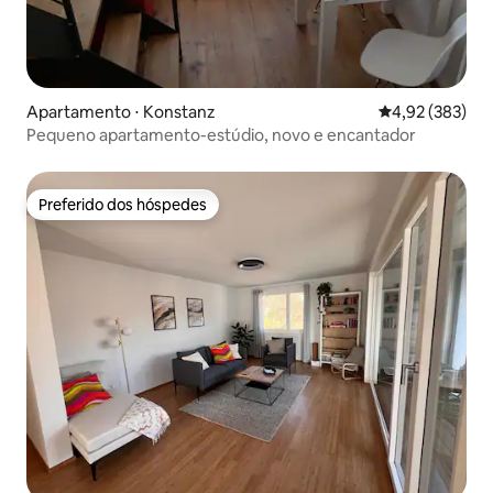
Apartamento ⋅ Konstanz
4,92 de uma av
4,92 (383)
Pequeno apartamento-estúdio, novo e encantador
Preferido dos hóspedes
Preferido dos hóspedes