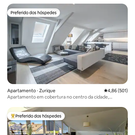
Preferido dos hóspedes
Preferido dos hóspedes
Apartamento ⋅ Zurique
4,86 de uma av
4,86 (501)
Apartamento em cobertura no centro da cidade,
estacionamento incluso
Preferido dos hóspedes
Entre os melhores preferidos dos hóspedes