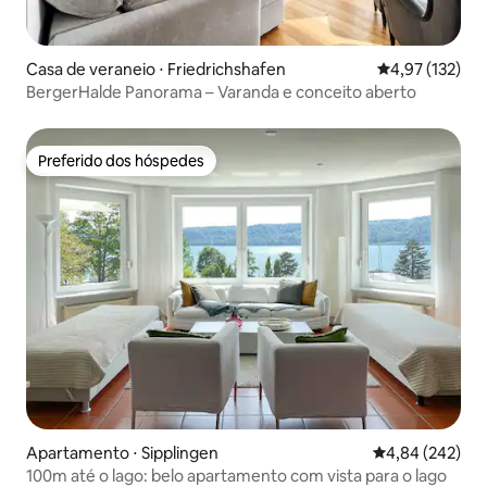
Casa de veraneio ⋅ Friedrichshafen
4,97 de uma av
4,97 (132)
BergerHalde Panorama – Varanda e conceito aberto
Preferido dos hóspedes
Preferido dos hóspedes
Apartamento ⋅ Sipplingen
4,84 de uma ava
4,84 (242)
100m até o lago: belo apartamento com vista para o lago