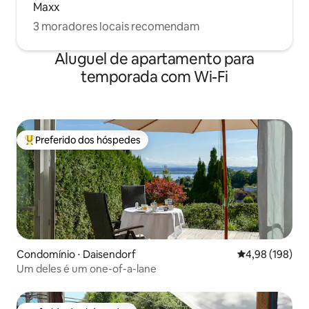
Maxx
3 moradores locais recomendam
Aluguel de apartamento para
temporada com Wi-Fi
Preferido dos hóspedes
Entre os melhores preferidos dos hóspedes
Condomínio ⋅ Daisendorf
4,98 de uma av
4,98 (198)
Um deles é um one-of-a-lane