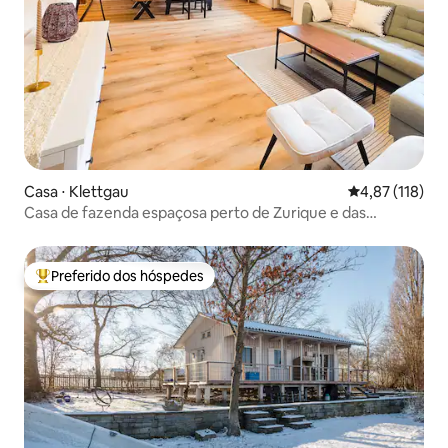
Casa ⋅ Klettgau
4,87 de uma av
4,87 (118)
Casa de fazenda espaçosa perto de Zurique e das
Cataratas do Reno
Preferido dos hóspedes
Entre os melhores preferidos dos hóspedes