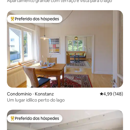
Apartamento grande com terraço e vista para o lago
Preferido dos hóspedes
Entre os melhores preferidos dos hóspedes
Condomínio ⋅ Konstanz
4,99 de uma av
4,99 (148)
Um lugar idílico perto do lago
Preferido dos hóspedes
Entre os melhores preferidos dos hóspedes