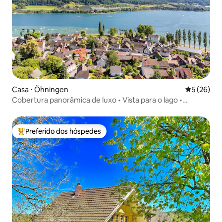
Casa ⋅ Öhningen
5 de uma a
5 (26)
Cobertura panorâmica de luxo • Vista para o lago •
Churrasqueira
Preferido dos hóspedes
Entre os melhores preferidos dos hóspedes