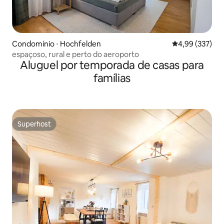
Condomínio ⋅ Hochfelden
4,99 de uma av
4,99 (337)
espaçoso, rural e perto do aeroporto
Aluguel por temporada de casas para
famílias
Superhost
Superhost