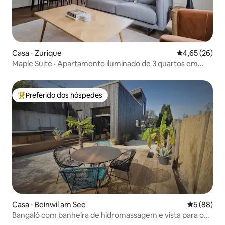
Casa ⋅ Zurique
4,65 de uma a
4,65 (26)
Maple Suite · Apartamento iluminado de 3 quartos em
Wipkingen
Preferido dos hóspedes
Entre os melhores preferidos dos hóspedes
Casa ⋅ Beinwil am See
5 de uma a
5 (88)
Bangalô com banheira de hidromassagem e vista para o
lago