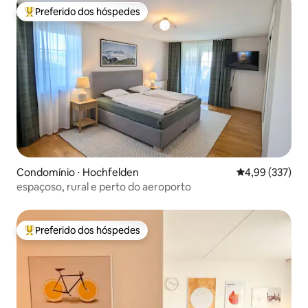
Preferido dos hóspedes
Entre os melhores preferidos dos hóspedes
Condomínio ⋅ Hochfelden
4,99 de uma av
4,99 (337)
espaçoso, rural e perto do aeroporto
Preferido dos hóspedes
Entre os melhores preferidos dos hóspedes