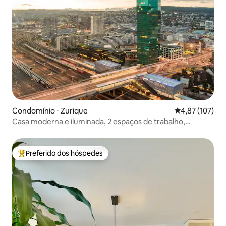
Condomínio ⋅ Zurique
4,87 de uma av
4,87 (107)
Casa moderna e iluminada, 2 espaços de trabalho,
varanda e piano
Preferido dos hóspedes
Entre os melhores preferidos dos hóspedes