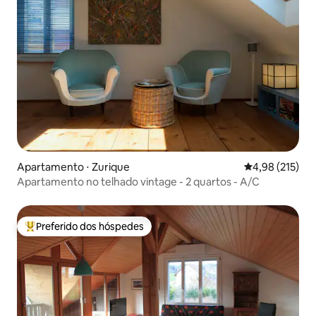
Apartamento ⋅ Zurique
4,98 de uma av
4,98 (215)
Apartamento no telhado vintage - 2 quartos - A/C
Preferido dos hóspedes
Entre os melhores preferidos dos hóspedes