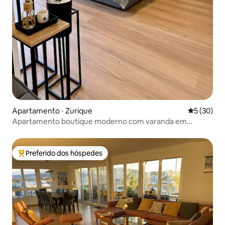
Apartamento ⋅ Zurique
5 de uma a
5 (30)
Apartamento boutique moderno com varanda em
localização privilegiada
Preferido dos hóspedes
Entre os melhores preferidos dos hóspedes