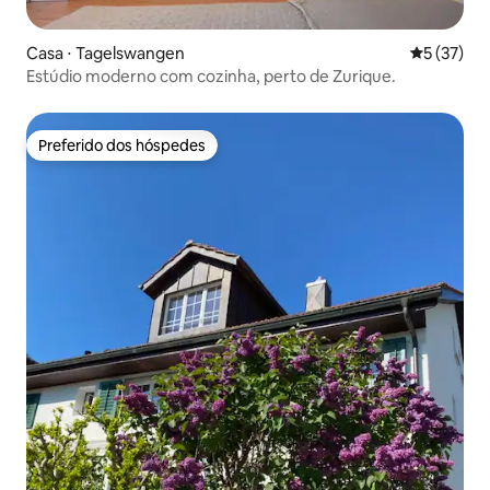
Casa ⋅ Tagelswangen
5 de uma a
5 (37)
Estúdio moderno com cozinha, perto de Zurique.
Preferido dos hóspedes
Preferido dos hóspedes