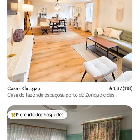
Casa ⋅ Klettgau
4,87 de uma av
4,87 (118)
Casa de fazenda espaçosa perto de Zurique e das
Cataratas do Reno
Preferido dos hóspedes
Entre os melhores preferidos dos hóspedes