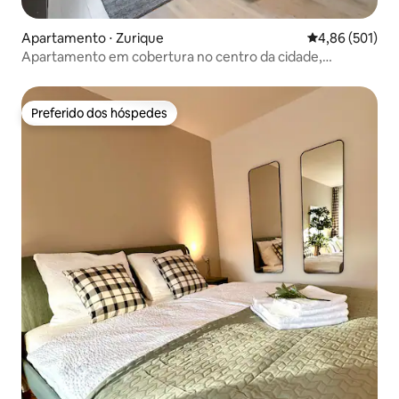
Apartamento ⋅ Zurique
4,86 de uma av
4,86 (501)
Apartamento em cobertura no centro da cidade,
estacionamento incluso
Preferido dos hóspedes
Preferido dos hóspedes