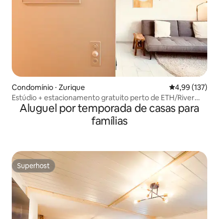
Condomínio ⋅ Zurique
4,99 de uma av
4,99 (137)
Estúdio + estacionamento gratuito perto de ETH/River
Aluguel por temporada de casas para
(Zürich Höngg)
famílias
Superhost
Superhost