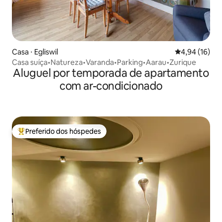
Casa ⋅ Egliswil
4,94 de uma a
4,94 (16)
Casa suíça•Natureza•Varanda•Parking•Aarau•Zurique
Aluguel por temporada de apartamento
com ar-condicionado
Preferido dos hóspedes
Entre os melhores preferidos dos hóspedes