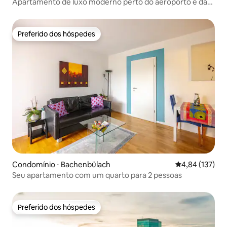
Apartamento de luxo moderno perto do aeroporto e da
cidade de Zurique
Preferido dos hóspedes
Preferido dos hóspedes
Condomínio ⋅ Bachenbülach
4,84 de uma av
4,84 (137)
Seu apartamento com um quarto para 2 pessoas
Preferido dos hóspedes
Preferido dos hóspedes