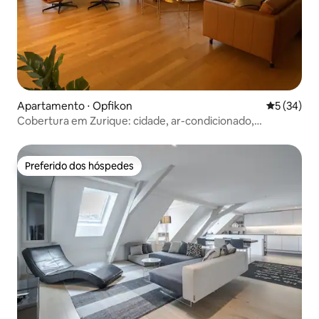
Apartamento ⋅ Opfikon
5 de uma a
5 (34)
Cobertura em Zurique: cidade, ar-condicionado,
estacionamento eletrônico gratuito, aeroporto
Preferido dos hóspedes
Preferido dos hóspedes