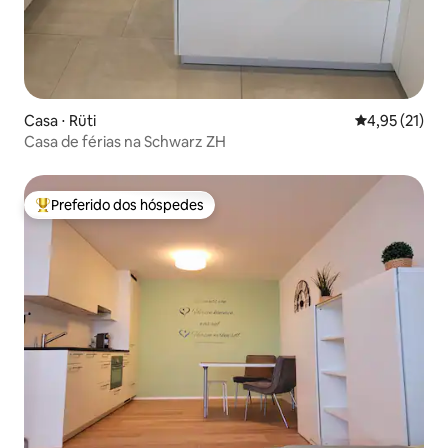
Casa ⋅ Rüti
4,95 de uma a
4,95 (21)
Casa de férias na Schwarz ZH
Preferido dos hóspedes
Entre os melhores preferidos dos hóspedes