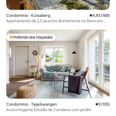
Condomínio ⋅ Küssaberg
4,93 de uma av
4,93 (168)
Apartamento de 2,5 quartos diretamente no Reno em
Rheinheim
Preferido dos hóspedes
Entre os melhores preferidos dos hóspedes
Condomínio ⋅ Tagelswangen
5 de uma av
5 (105)
Aconchegante Estúdio de 2 andares com jardim