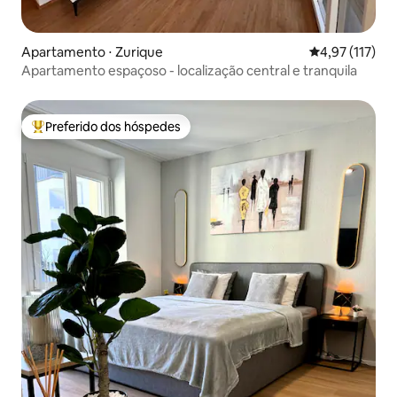
Apartamento ⋅ Zurique
4,97 de uma av
4,97 (117)
Apartamento espaçoso - localização central e tranquila
Preferido dos hóspedes
Entre os melhores preferidos dos hóspedes