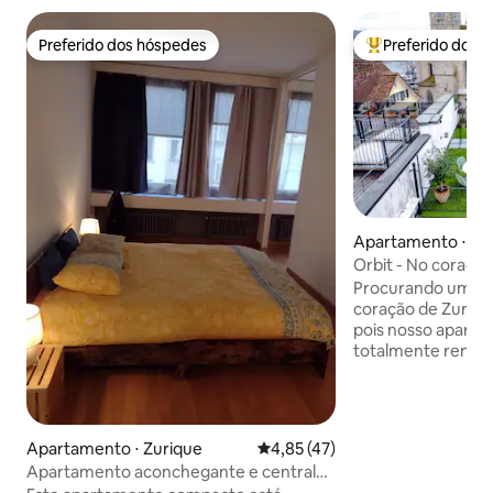
Preferido dos hóspedes
Preferido dos 
Preferido dos hóspedes
Entre os melhore
Apartamento ⋅ Zu
Orbit - No coraçã
Procurando uma es
coração de Zuriqu
pois nosso aparta
totalmente renova
Münsterhof. Com 
confortáveis, uma
estar, uma cozinh
e um terraço priva
Apartamento ⋅ Zurique
4,85 de uma avaliação média de
4,85 (47)
apartamento é a b
Apartamento aconchegante e central
explorar a cidade.
no centro da cidade