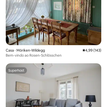
Casa ⋅ Möriken-Wildegg
4,99 de uma av
4,99 (143)
Bem-vindo ao Rosen-Schlösschen
Superhost
Superhost