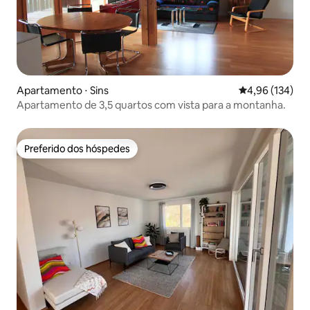
Apartamento ⋅ Sins
4,96 de uma av
4,96 (134)
Apartamento de 3,5 quartos com vista para a montanha.
Preferido dos hóspedes
Preferido dos hóspedes