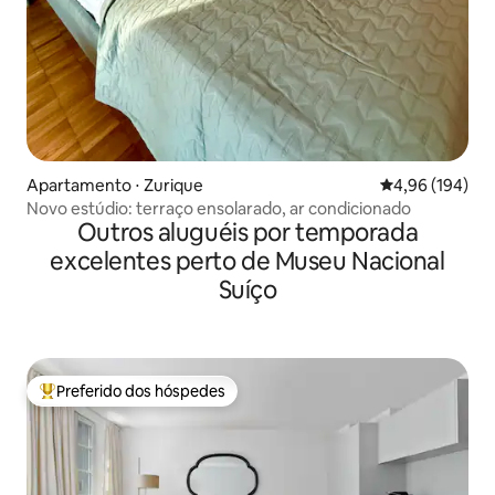
Apartamento ⋅ Zurique
4,96 de uma av
4,96 (194)
Novo estúdio: terraço ensolarado, ar condicionado
Outros aluguéis por temporada
excelentes perto de Museu Nacional
Suíço
Preferido dos hóspedes
Entre os melhores preferidos dos hóspedes