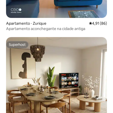
Apartamento ⋅ Zurique
4,91 de uma a
4,91 (86)
Apartamento aconchegante na cidade antiga
Superhost
Superhost