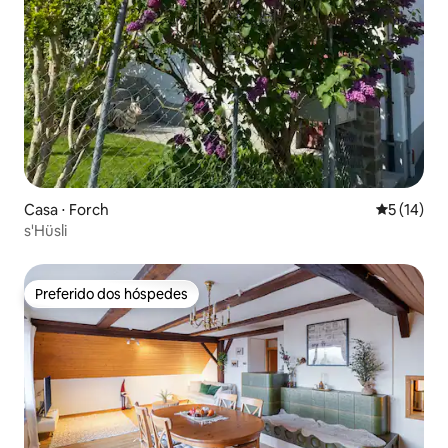
Casa ⋅ Forch
5 de uma a
5 (14)
s'Hüsli
Preferido dos hóspedes
Preferido dos hóspedes