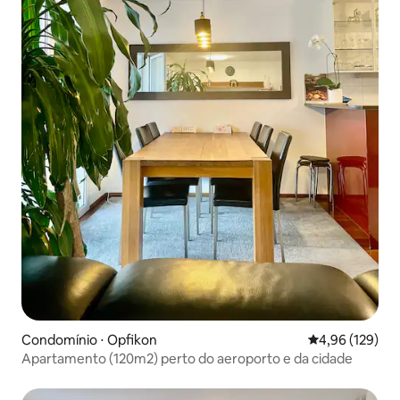
Condomínio ⋅ Opfikon
4,96 de uma av
4,96 (129)
Apartamento (120m2) perto do aeroporto e da cidade