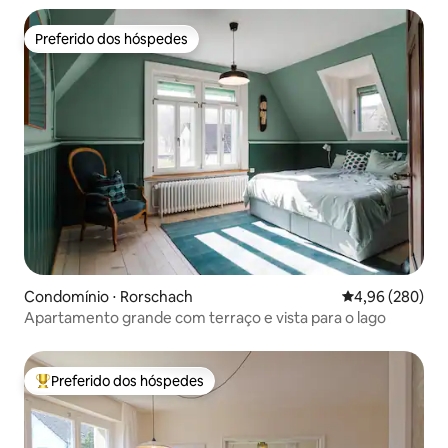
Preferido dos hóspedes
Preferido dos hóspedes
Condomínio ⋅ Rorschach
4,96 de uma ava
4,96 (280)
Apartamento grande com terraço e vista para o lago
Preferido dos hóspedes
Entre os melhores preferidos dos hóspedes