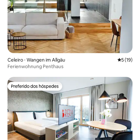
Celeiro ⋅ Wangen im Allgäu
5 de uma a
5 (19)
Ferienwohnung Penthaus
Preferido dos hóspedes
Preferido dos hóspedes