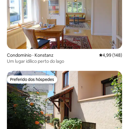
Condomínio ⋅ Konstanz
4,99 de uma av
4,99 (148)
Um lugar idílico perto do lago
Preferido dos hóspedes
Preferido dos hóspedes