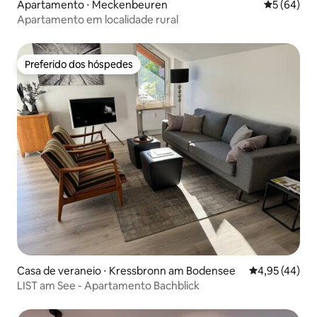
Apartamento ⋅ Meckenbeuren
5 de uma a
5 (64)
Apartamento em localidade rural
Preferido dos hóspedes
Preferido dos hóspedes
Casa de veraneio ⋅ Kressbronn am Bodensee
4,95 de uma a
4,95 (44)
LIST am See - Apartamento Bachblick