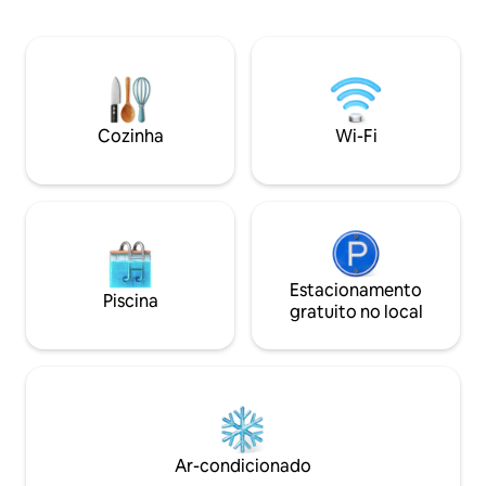
aguardam, bem co
esqui e pistas de 
proximidades. Nas
Rorschach, Heiden 
encontrará uma v
compras e restaur
Cozinha
Wi-Fi
gostos.
Estacionamento
Piscina
gratuito no local
Ar-condicionado