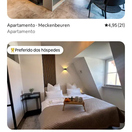
Apartamento ⋅ Meckenbeuren
4,95 de uma a
4,95 (21)
Apartamento
Preferido dos hóspedes
Entre os melhores preferidos dos hóspedes