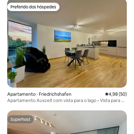
Preferido dos hóspedes
Preferido dos hóspedes
Apartamento ⋅ Friedrichshafen
4,98 de uma a
4,98 (50)
Apartamento Auszeit com vista para o lago • Vista para o
Lago de Constança
Superhost
Superhost