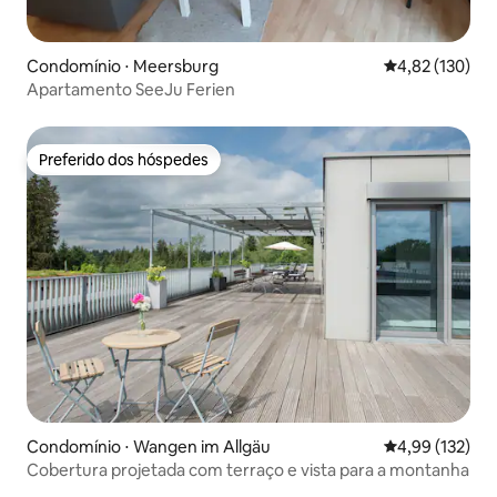
Condomínio ⋅ Meersburg
4,82 de uma av
4,82 (130)
Apartamento SeeJu Ferien
Preferido dos hóspedes
Preferido dos hóspedes
Condomínio ⋅ Wangen im Allgäu
4,99 de uma av
4,99 (132)
Cobertura projetada com terraço e vista para a montanha