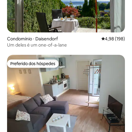
Condomínio ⋅ Daisendorf
4,98 de uma av
4,98 (198)
Um deles é um one-of-a-lane
Preferido dos hóspedes
Preferido dos hóspedes