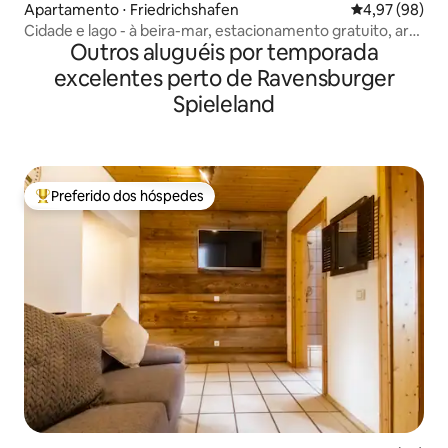
Apartamento ⋅ Friedrichshafen
4,97 de uma a
4,97 (98)
Cidade e lago - à beira-mar, estacionamento gratuito, ar-
Outros aluguéis por temporada
condicionado
excelentes perto de Ravensburger
Spieleland
Preferido dos hóspedes
Entre os melhores preferidos dos hóspedes