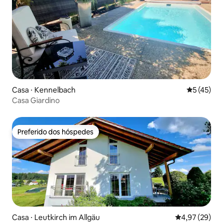
Casa ⋅ Kennelbach
5 de uma a
5 (45)
Casa Giardino
Preferido dos hóspedes
Preferido dos hóspedes
Casa ⋅ Leutkirch im Allgäu
4,97 de uma a
4,97 (29)