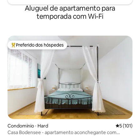
Aluguel de apartamento para
temporada com Wi-Fi
Preferido dos hóspedes
Entre os melhores preferidos dos hóspedes
Condomínio ⋅ Hard
5 de uma av
5 (101)
Casa Bodensee - apartamento aconchegante com
estacionamento incluso