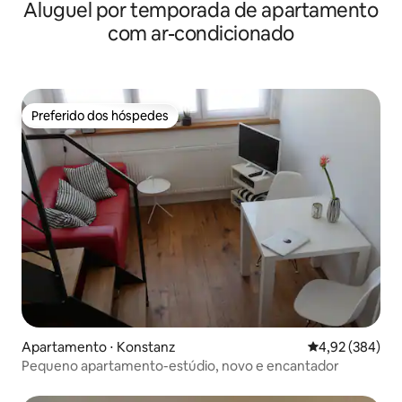
Aluguel por temporada de apartamento
com ar-condicionado
Preferido dos hóspedes
Preferido dos hóspedes
Apartamento ⋅ Konstanz
4,92 de uma ava
4,92 (384)
Pequeno apartamento-estúdio, novo e encantador