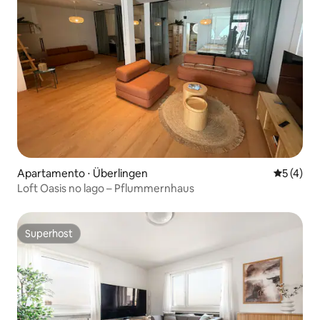
Apartamento ⋅ Überlingen
5 de uma 
5 (4)
Loft Oasis no lago – Pflummernhaus
Superhost
Superhost