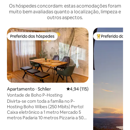
Os hóspedes concordam: estas acomodações foram
muito bem avaliadas quanto a localização, limpeza e
outros aspectos.
Preferido dos hóspedes
Preferido dos 
Preferido dos hóspedes
Entre os melhore
Apartamento ⋅ Schlier
4,94 de uma avaliação média de 
4,94 (115)
Vontade de Boho P-Hosting
Divirta-se com toda a família no P-
Hosting Boho Wibes (250 Mbits) Perto!
Caixa eletrônico a 1 metro Mercado 5
metros Padaria 10 metros Pizzaria a 50
metros de distância Parque infantil a 50
metros de distância Igreja a 50 metros