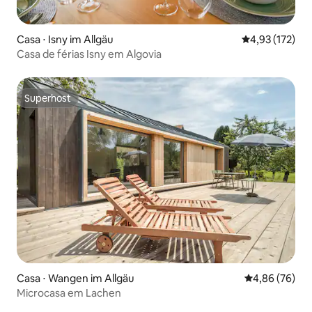
Casa ⋅ Isny im Allgäu
4,93 de uma av
4,93 (172)
Casa de férias Isny em Algovia
Superhost
Superhost
Casa ⋅ Wangen im Allgäu
4,86 de uma a
4,86 (76)
Microcasa em Lachen