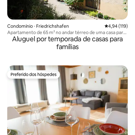
Condomínio ⋅ Friedrichshafen
4,94 de uma av
4,94 (119)
Apartamento de 65 m² no andar térreo de uma casa para
Aluguel por temporada de casas para
duas famílias
famílias
Preferido dos hóspedes
Preferido dos hóspedes