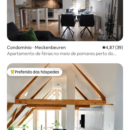
Condomínio ⋅ Meckenbeuren
4,87 de uma a
4,87 (39)
Apartamento de férias no meio de pomares perto do
Lago de Constança
Preferido dos hóspedes
Entre os melhores preferidos dos hóspedes