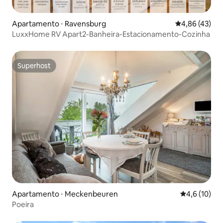
Apartamento ⋅ Ravensburg
4,86 de uma a
4,86 (43)
LuxxHome RV Apart2-Banheira-Estacionamento-Cozinha
Superhost
Superhost
Apartamento ⋅ Meckenbeuren
4,6 de uma a
4,6 (10)
Poeira