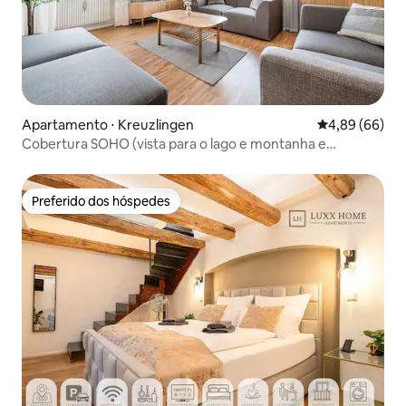
Apartamento ⋅ Kreuzlingen
4,89 de uma av
4,89 (66)
Cobertura SOHO (vista para o lago e montanha e
estacionamento gratuito)
Preferido dos hóspedes
Preferido dos hóspedes