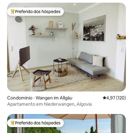
Preferido dos hóspedes
Entre os melhores preferidos dos hóspedes
Condomínio ⋅ Wangen im Allgäu
4,97 de uma av
4,97 (120)
Apartamento em Niederwangen, Algovia
Preferido dos hóspedes
Entre os melhores preferidos dos hóspedes