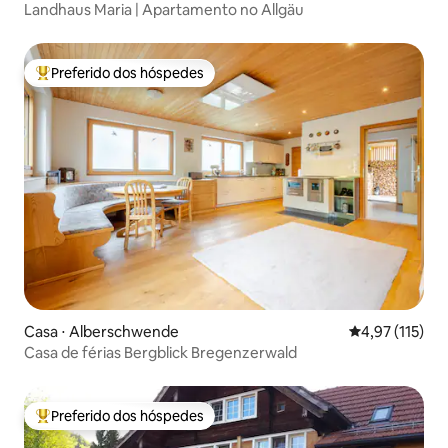
Landhaus Maria | Apartamento no Allgäu
Preferido dos hóspedes
Entre os melhores preferidos dos hóspedes
Casa ⋅ Alberschwende
4,97 de uma av
4,97 (115)
Casa de férias Bergblick Bregenzerwald
Preferido dos hóspedes
Entre os melhores preferidos dos hóspedes