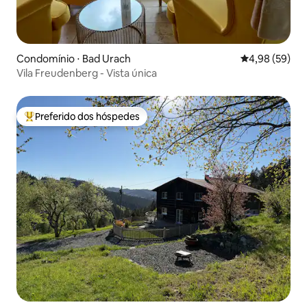
Condomínio ⋅ Bad Urach
4,98 de uma a
4,98 (59)
Vila Freudenberg - Vista única
Preferido dos hóspedes
Entre os melhores preferidos dos hóspedes