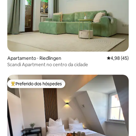
Apartamento ⋅ Riedlingen
4,98 de uma a
4,98 (45)
Scandi Apartment no centro da cidade
Preferido dos hóspedes
Entre os melhores preferidos dos hóspedes