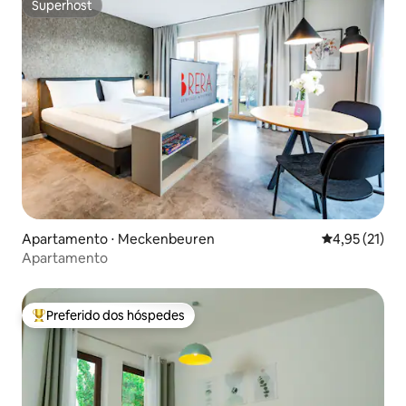
Superhost
Superhost
Apartamento ⋅ Meckenbeuren
4,95 de uma a
4,95 (21)
Apartamento
Preferido dos hóspedes
Entre os melhores preferidos dos hóspedes