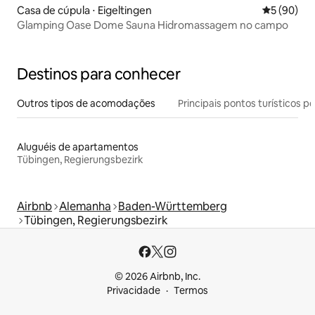
Casa de cúpula ⋅ Eigeltingen
5 de uma a
5 (90)
Glamping Oase Dome Sauna Hidromassagem no campo
Destinos para conhecer
Outros tipos de acomodações
Principais pontos turísticos po
Aluguéis de apartamentos
Tübingen, Regierungsbezirk
Airbnb
Alemanha
Baden-Württemberg
Tübingen, Regierungsbezirk
© 2026 Airbnb, Inc.
Privacidade
Termos