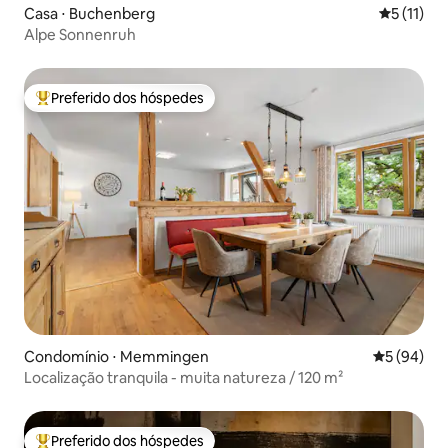
Casa ⋅ Buchenberg
5 de uma a
5 (11)
Alpe Sonnenruh
Preferido dos hóspedes
Entre os melhores preferidos dos hóspedes
Condomínio ⋅ Memmingen
5 de uma a
5 (94)
Localização tranquila - muita natureza / 120 m²
Preferido dos hóspedes