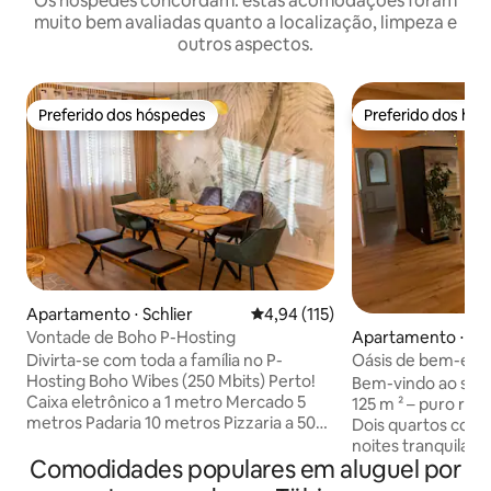
Os hóspedes concordam: estas acomodações foram
muito bem avaliadas quanto a localização, limpeza e
outros aspectos.
Preferido dos hóspedes
Preferido dos hó
Preferido dos hóspedes
Preferido dos hó
Apartamento ⋅ Schlier
4,94 de uma avaliação média de 
4,94 (115)
Vontade de Boho P-Hosting
Apartamento ⋅ Al
Divirta-se com toda a família no P-
Oásis de bem-est
Hosting Boho Wibes (250 Mbits) Perto!
com sauna privati
Bem-vindo ao seu 
Caixa eletrônico a 1 metro Mercado 5
125 m ² – puro rel
metros Padaria 10 metros Pizzaria a 50
Dois quartos com
metros de distância Parque infantil a 50
noites tranquilas.
metros de distância Igreja a 50 metros
Comodidades populares em aluguel por
para 4 pessoas co
de distância Lago a 100 metros Campo
chuveiro XXL e a 